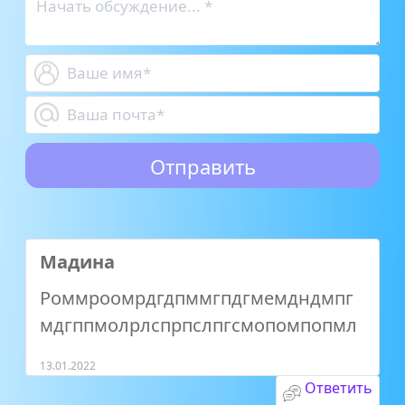
Мадина
Роммроомрдгдпммгпдгмемдндмпг
мдгппмолрлспрпслпгсмопомпопмл
13.01.2022
Ответить