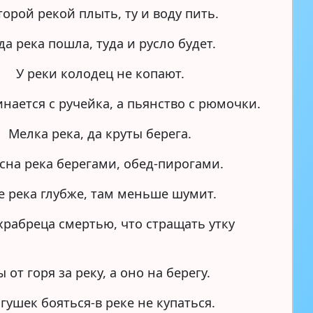
торой рекой плыть, ту и воду пить.
да река пошла, туда и русло будет.
У реки колодец не копают.
нается с ручейка, а пьянство с рюмочки.
Мелка река, да круты берега.
сна река берегами, обед-пирогами.
е река глубже, там меньше шумит.
храбреца смертью, что стращать утку
ы от горя за реку, а оно на берегу.
гушек бояться-в реке не купаться.