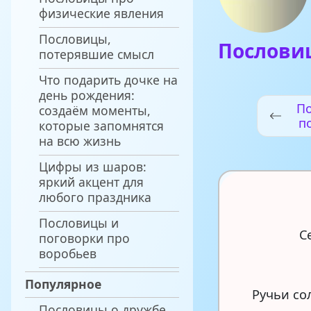
физические явления
Пословицы,
Пословиц
потерявшие смысл
Что подарить дочке на
день рождения:
П
создаём моменты,
п
которые запомнятся
д
на всю жизнь
Цифры из шаров:
яркий акцент для
любого праздника
Пословицы и
С
поговорки про
воробьев
Популярное
Ручьи со
Пословицы о дружбе