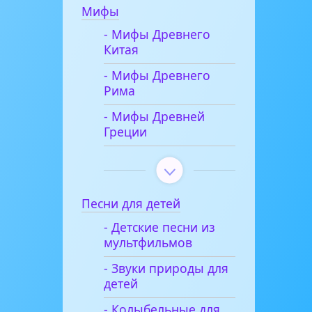
Мифы
- Мифы Древнего
Китая
- Мифы Древнего
Рима
- Мифы Древней
Греции
Песни для детей
- Детские песни из
мультфильмов
- Звуки природы для
детей
- Колыбельные для