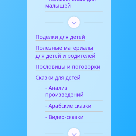
малышей
Поделки для детей
Полезные материалы
для детей и родителей
Пословицы и поговорки
Сказки для детей
- Анализ
произведений
- Арабские сказки
- Видео-сказки