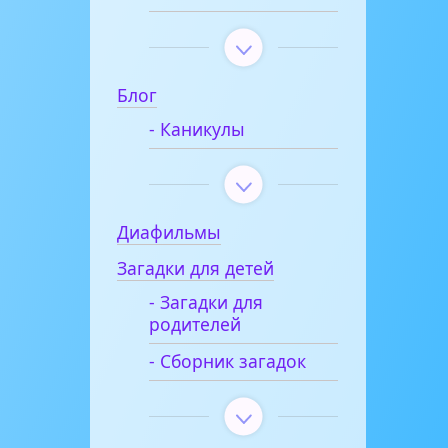
Блог
- Каникулы
Диафильмы
Загадки для детей
- Загадки для
родителей
- Сборник загадок