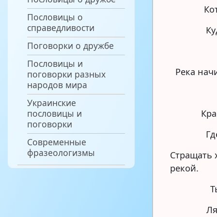
Ко
Пословицы о
справедливости
Ку
Поговорки о дружбе
Пословицы и
Река начи
поговорки разных
народов мира
Украинские
пословицы и
Кра
поговорки
Гд
Современные
фразеологизмы
Стращать 
рекой.
Т
Ля