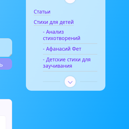
Статьи
Стихи для детей
- Анализ
стихотворений
- Афанасий Фет
- Детские стихи для
заучивания