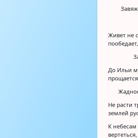
Завяжу
Живет не с
пообедает,
З
До Ильи му
прощается
Жаднос
Не расти т
землей ру
К небесам 
вертеться,