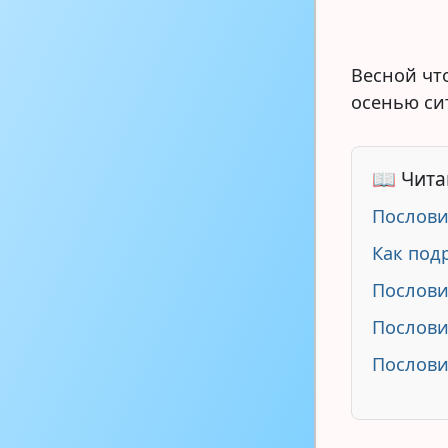
Весной что
осенью си
📖 Чита
Послови
Как под
Послови
Послови
Послови