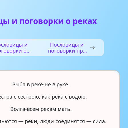
ы и поговорки о реках
ословицы и
Пословицы и
оговорки о
поговорки про
исциплине
осень
Рыба в реке-не в руке.
естра с сестрою, как река с водою.
Волга-всем рекам мать.
льются — реки, люди соединятся — сила.