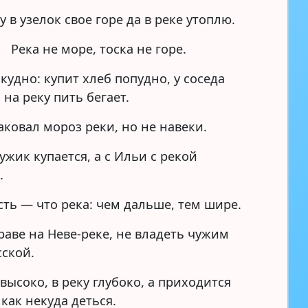
 в узелок свое горе да в реке утоплю.
Река не море, тоска не горе.
кудно: купит хлеб попудно, у соседа
 на реку пить бегает.
аковал мороз реки, но не навеки.
жик купается, а с Ильи с рекой
.
ть — что река: чем дальше, тем шире.
раве на Неве-реке, не владеть чужим
сской.
высоко, в реку глубоко, а приходится
 как некуда деться.