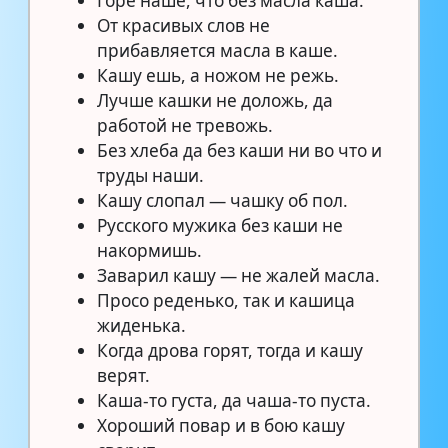
Горе наше, что без масла каша.
От красивых слов не
прибавляется масла в каше.
Кашу ешь, а ножом не режь.
Лучше кашки не доложь, да
работой не тревожь.
Без хлеба да без каши ни во что и
труды наши.
Кашу слопал — чашку об пол.
Русского мужика без каши не
накормишь.
Заварил кашу — не жалей масла.
Просо реденько, так и кашица
жиденька.
Когда дрова горят, тогда и кашу
верят.
Каша-то густа, да чаша-то пуста.
Хороший повар и в бою кашу