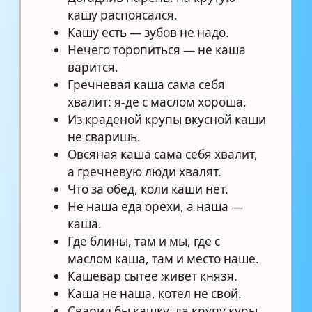
кашу распоясался.
Кашу есть — зубов не надо.
Нечего торопиться — не каша
варится.
Гречневая каша сама себя
хвалит: я-де с маслом хороша.
Из краденой крупы вкусной каши
не сваришь.
Овсяная каша сама себя хвалит,
а гречневую люди хвалят.
Что за обед, коли каши нет.
Не наша еда орехи, а наша —
каша.
Где блины, там и мы, где с
маслом каша, там и место наше.
Кашевар сытее живет князя.
Каша не наша, котел не свой.
Сварил бы кашку, да крупу куры