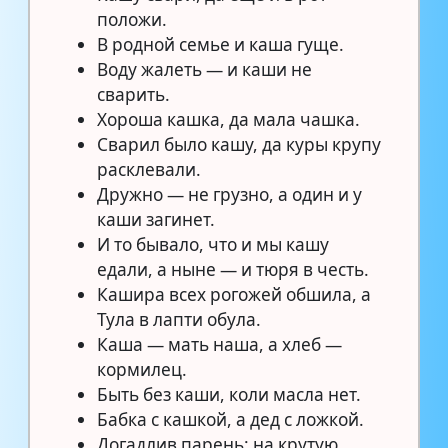
положи.
В родной семье и каша гуще.
Воду жалеть — и каши не
сварить.
Хороша кашка, да мала чашка.
Сварил было кашу, да куры крупу
расклевали.
Дружно — не грузно, а один и у
каши загинет.
И то бывало, что и мы кашу
едали, а ныне — и тюря в честь.
Кашира всех рогожей обшила, а
Тула в лапти обула.
Каша — мать наша, а хлеб —
кормилец.
Быть без каши, коли масла нет.
Бабка с кашкой, а дед с ложкой.
Догадлив парень: на крутую