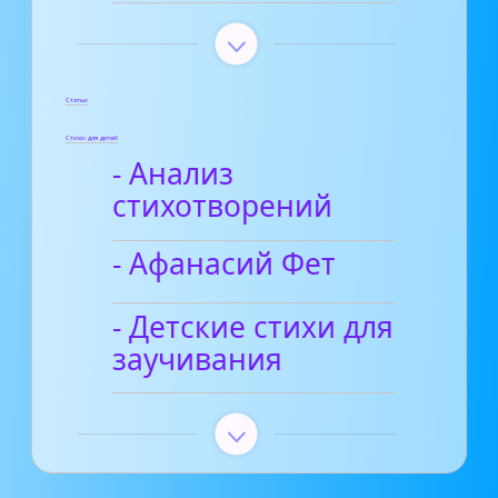
Статьи
Стихи для детей
- Анализ
стихотворений
- Афанасий Фет
- Детские стихи для
заучивания