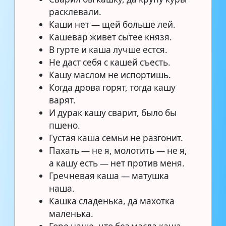
расклевали.
Каши нет — щей больше лей.
Кашевар живет сытее князя.
В гурте и каша лучше естся.
Не даст себя с кашей съесть.
Кашу маслом не испортишь.
Когда дрова горят, тогда кашу
варят.
И дурак кашу сварит, было бы
пшено.
Густая каша семьи не разгонит.
Пахать — не я, молотить — не я,
а кашу есть — нет против меня.
Гречневая каша — матушка
наша.
Кашка сладенька, да махотка
маленька.