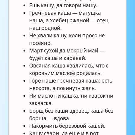
Ешь кашу, да говори нашу.
Гречневая каша — матушка
наша, а хлебец ржаной — отец
наш родной.
Не хвали кашу, коли просо не
посеяно.
Март сухой да мокрый май —
будет каша и каравай.
Овсяная каша хвалилась, что с
коровьим маслом родилась.
Горе наше гречневая каша: есть
неохота, а покинуть жаль.
Ни масло ни кашка, ни квасок ни
закваска.
Борщ без каши вдовец, каша без
борща — вдова.
Накормить березовой кашей.
Кашу свари, да еще и в рот