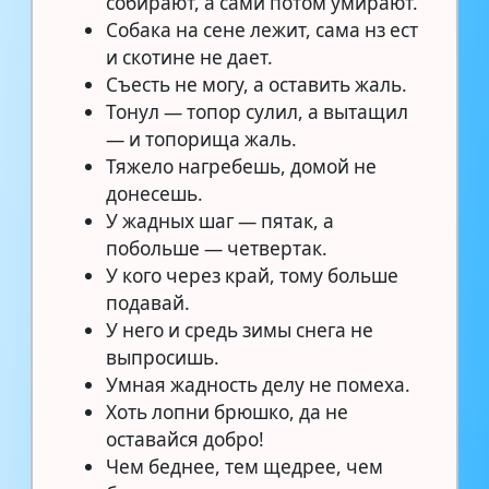
собирают, а сами потом умирают.
Собака на сене лежит, сама нз ест
и скотине не дает.
Съесть не могу, а оставить жаль.
Тонул — топор сулил, а вытащил
— и топорища жаль.
Тяжело нагребешь, домой не
донесешь.
У жадных шаг — пятак, а
побольше — четвертак.
У кого через край, тому больше
подавай.
У него и средь зимы снега не
выпросишь.
Умная жадность делу не помеха.
Хоть лопни брюшко, да не
оставайся добро!
Чем беднее, тем щедрее, чем