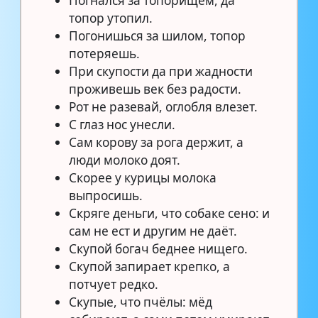
Погнался за топорищем, да
топор утопил.
Погонишься за шилом, топор
потеряешь.
При скупости да при жадности
проживешь век без радости.
Рот не разевай, оглобля влезет.
С глаз нос унесли.
Сам корову за рога держит, а
люди молоко доят.
Скорее у курицы молока
выпросишь.
Скряге деньги, что собаке сено: и
сам не ест и другим не даёт.
Скупой богач беднее нищего.
Скупой запирает крепко, а
потчует редко.
Скупые, что пчёлы: мёд