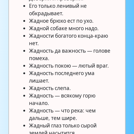
Его только ленивый не
обкрадывает.
Жадное брюхо ест по ухо.
Жадной собаке много надо.
Жадности богатого конца-краю
нет.
Жадность да важность — голове
помеха.
Жадность покою — лютый враг.
Жадность последнего ума
лишает.
Жадность слепа.
Жадность — всякому горю
начало.
Жадность — что река: чем
дальше, тем шире.
Жадный глаз только сырой
землей насытится.