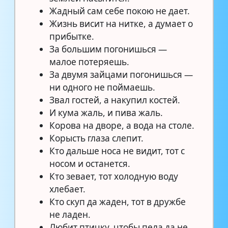
Жадный сам себе покою не дает.
Жизнь висит на нитке, а думает о
прибытке.
За большим погонишься —
малое потеряешь.
За двумя зайцами погонишься —
ни одного не поймаешь.
Звал гостей, а накупил костей.
И кума жаль, и пива жаль.
Корова на дворе, а вода на столе.
Корысть глаза слепит.
Кто дальше носа не видит, тот с
носом и останется.
Кто зевает, тот холодную воду
хлебает.
Кто скуп да жаден, тот в дружбе
не ладен.
Любит птичку, чтобы пела да не