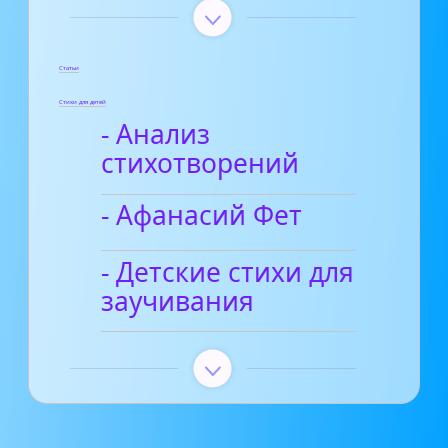
Статьи
Стихи для детей
- Анализ
стихотворений
- Афанасий Фет
- Детские стихи для
заучивания