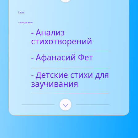
Статьи
Стихи для детей
- Анализ
стихотворений
- Афанасий Фет
- Детские стихи для
заучивания