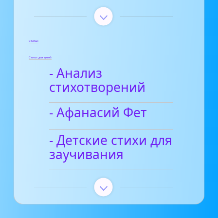
Статьи
Стихи для детей
- Анализ
стихотворений
- Афанасий Фет
- Детские стихи для
заучивания