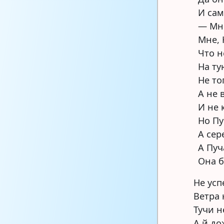
И сам
— Мн
Мне, 
Что н
На ту
Не т
А не 
И не 
Но Пу
А сер
А Пуч
Она б
Не усп
Ветра 
Тучи н
А й до