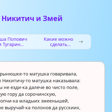
 Никитич и Змей
ша Попович
Какие можно
и Тугарин
сделать
Змеевич
поделки для
мамы?
рынюшке-то матушка говаривала,
и Никитичу-то матушка наказывала:
ы не езди-ка далече во чисто поле,
тую гору да сорочинскую,
топчи-ка младыих змеенышей,
не выручай-ка полонов да русскиих,