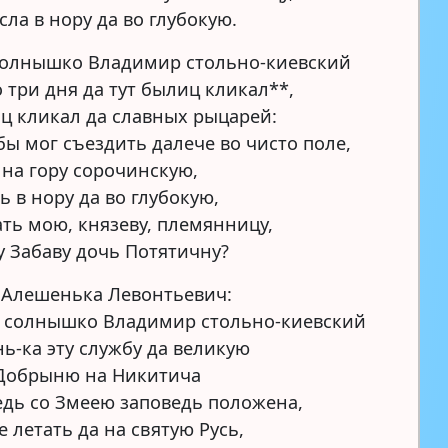
сла в нору да во глубокую.
солнышко Владимир стольно-киевский
о три дня да тут былиц кликал**,
ц кликал да славных рыцарей:
бы мог съездить далече во чисто поле,
 на гору сорочинскую,
ь в нору да во глубокую,
ать мою, князеву, племянницу,
 Забаву дочь Потятичну?
 Алешенька Левонтьевич:
, солнышко Владимир стольно-киевский
ь-ка эту службу да великую
 Добрыню на Никитича
едь со Змеею заповедь положена,
е летать да на святую Русь,