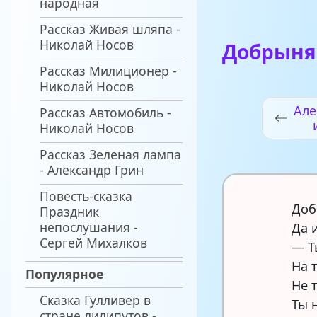
народная
Рассказ Живая шляпа -
Николай Носов
Добрыня
Рассказ Милиционер -
Николай Носов
Але
Рассказ Автомобиль -
Николай Носов
Рассказ Зеленая лампа
- Александр Грин
Повесть-сказка
Доб
Праздник
непослушания -
Да 
Сергей Михалков
— Т
На 
Популярное
Не 
Сказка Гулливер в
Ты 
стране лилипутов -