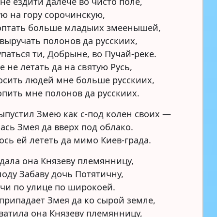
 не ездити далече во чисто поле,
ую на гору сорочинскую,
оптать больше младыих змеенышей,
 выручать полонов да русскиих,
упаться ти, Добрыне, во Пучай-реке.
е не летать да на святую Русь,
осить людей мне больше русскиих,
опить мне полонов да русскиих.
ыпустил Змею как с-под колен своих —
ась Змея да вверх под облако.
ось ей лететь да мимо Киев-града.
дала она Князеву племянницу,
оду Забаву дочь Потятичну,
чи по улице по широкоей.
 припадает Змея да ко сырой земле,
ватила она Князеву племянницу,