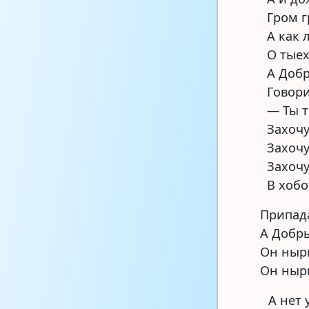
Гром 
А как
О тыех
А Добр
Говори
— Ты т
Захочу
Захочу
Захочу
В хобо
Припада
А Добры
Он ныр
Он ныр
А нет