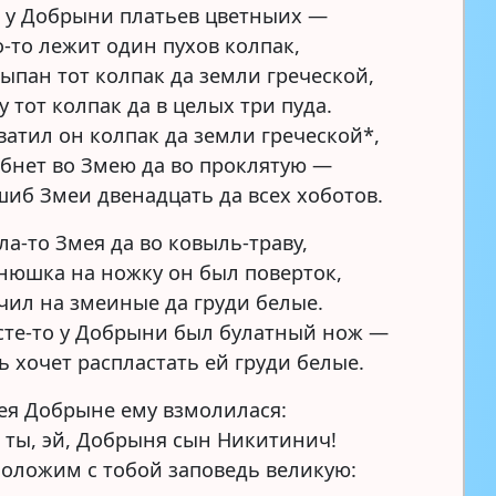
т у Добрыни платьев цветныих —
-то лежит один пухов колпак,
ыпан тот колпак да земли греческой,
у тот колпак да в целых три пуда.
ватил он колпак да земли греческой*,
бнет во Змею да во проклятую —
иб Змеи двенадцать да всех хоботов.
ала-то Змея да во ковыль-траву,
юшка на ножку он был поверток,
чил на змеиные да груди белые.
сте-то у Добрыни был булатный нож —
ь хочет распластать ей груди белые.
ея Добрыне ему взмолилася:
 ты, эй, Добрыня сын Никитинич!
оложим с тобой заповедь великую: