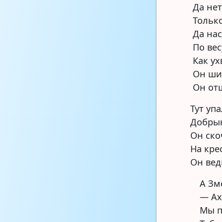
Да не
Только
Да нас
По вес
Как ух
Он ши
Он отш
Тут уп
Добрын
Он ско
На кре
Он вед
А Зм
— Ах
Мы п