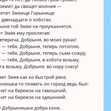
гремит да свищет молния —
 летит Змеище Горынище
 двенадцати о хоботах.
ыня той Змеи не приужахнется.
т Змея ему проклятая:
еперича, Добрыня, во моих руках!
 — тебя, Добрыня, теперь потоплю,
 — тебя, Добрыня, теперь съем-сожру,
 — тебя, Добрыня, в хобота возьму,
та возьму, Добрыня, во нору снесу!
ет Змея как ко быстрой реке,
нюшка-то плавать он горазд ведь был:
нет на бережок на тамошний,
нет на бережок на здешниий.
 у Добрынюшки добра коня,