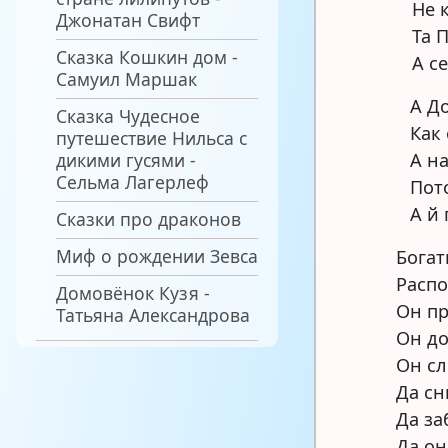
Не 
Джонатан Свифт
Та 
Сказка Кошкин дом -
А с
Самуил Маршак
А Д
Сказка Чудесное
Как 
путешествие Нильса с
дикими гусями -
А на
Сельма Лагерлеф
Пот
А й
Сказки про драконов
Миф о рождении Зевса
Богат
Распо
Домовёнок Кузя -
Он пр
Татьяна Александрова
Он до
Он сл
Да сн
Да за
Да он