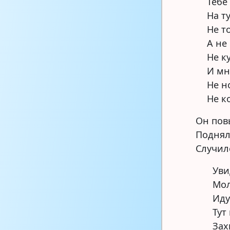
Тебе
На т
Не т
А не
Не к
И мн
Не н
Не к
Он пов
Поднял
Случил
Уви
Мол
Иду
Тут
Зах