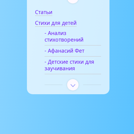
Статьи
Стихи для детей
- Анализ
стихотворений
- Афанасий Фет
- Детские стихи для
заучивания