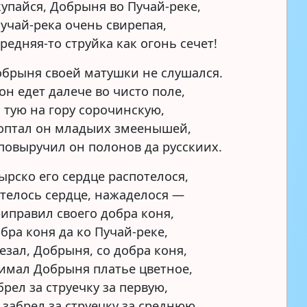
купайся, Добрыня во Пучай-реке,
Пучай-река очень свирепая,
ередняя-то струйка как огонь сечет!
обрыня своей матушки не слушался.
он едет далече во чисто поле,
 тую на гору сорочинскую,
оптал он младыих змеенышей,
 повыручил он полонов да русскиих.
ырско его сердце распотелося,
телось сердце, нажаделося —
иправил своего добра коня,
бра коня да ко Пучай-реке,
езал, Добрыня, со добра коня,
имал Добрыня платье цветное,
брел за струечку за первую,
 забрел за струечку за среднюю