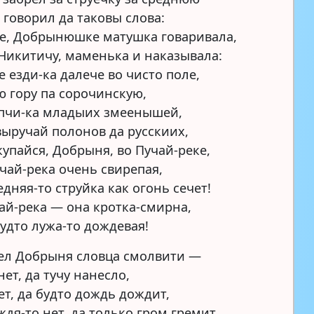
 говорил да таковы слова:
е, Добрынюшке матушка говаривала,
Никитичу, маменька и наказывала:
е езди-ка далече во чисто поле,
ю гору па сорочинскую,
опчи-ка младыих змеенышей,
выручай полонов да русскиих,
купайся, Добрыня, во Пучай-реке,
чай-река очень свирепая,
едняя-то струйка как огонь сечет!
ай-река — она кротка-смирна,
удто лужа-то дождевая!
ел Добрыня словца смолвити —
нет, да тучу нанесло,
ет, да будто дождь дождит,
ждя-то нет, да только гром гремит,