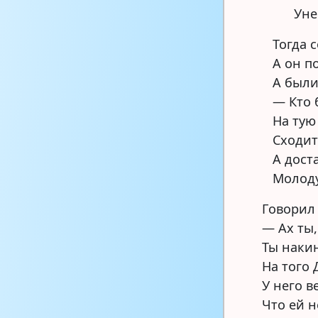
Уне
Тогда 
А он п
А были
— Кто 
На тую
Сходит
А дост
Молоду
Говорил
— Ах ты
Ты накин
На того
У него в
Что ей н