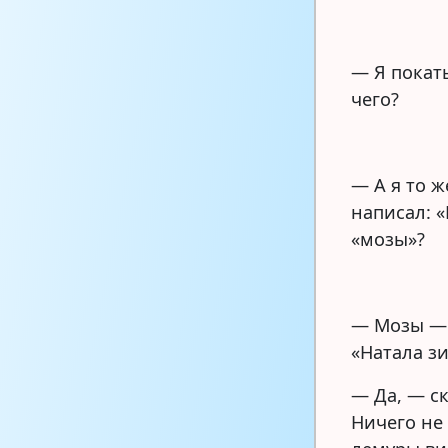
— Я покат
чего?
— А я то ж
написал: 
«мозы»?
— Мозы — 
«Натала зи
— Да, — ск
Ничего не