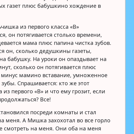
х газет плюс бабушкино хождение в
ьчишка из первого класса «В»
ся, он потягивается столько времени,
девается мама плюс папина чистка зубов.
ся он, сколько дедушкины газеты,
на бабушку. На уроки он опаздывает на
инут, сколько он потягивается плюс
 минус мамино вставание, умноженное
зубы. Спрашивается: кто же этот
из первого «В» и что ему грозит, если
продолжаться? Все!
остановился посреди комнаты и стал
на меня. А Мишка захохотал во все горло
же смотреть на меня. Они оба на меня