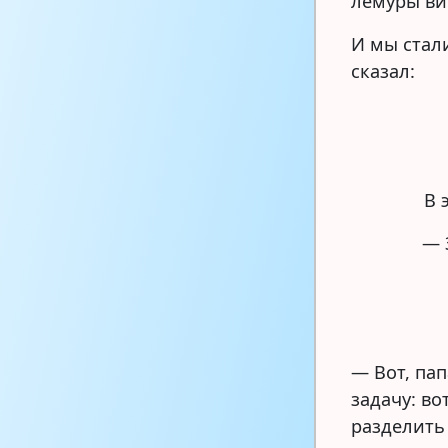
лемуры ви
И мы стали
сказал:
В 
— 
— Вот, па
задачу: во
разделить