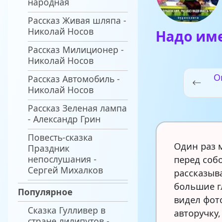
народная
Рассказ Живая шляпа -
Николай Носов
Надо им
Рассказ Милиционер -
Николай Носов
О
Рассказ Автомобиль -
Николай Носов
Рассказ Зеленая лампа
- Александр Грин
Повесть-сказка
Один раз 
Праздник
непослушания -
перед собо
Сергей Михалков
рассказыв
большие г
Популярное
видел фот
Сказка Гулливер в
авторучку
стране лилипутов -