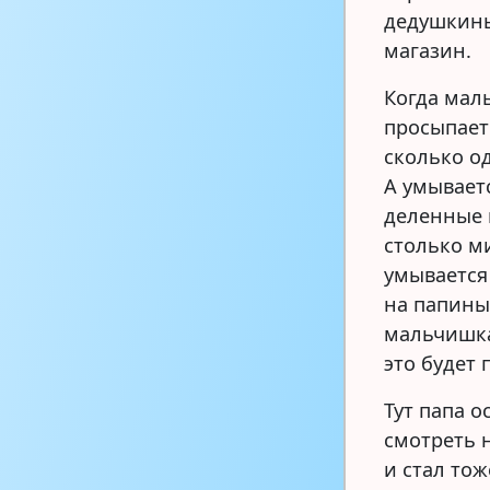
дедушкины
магазин.
Когда мал
просыпает
сколько о
А умывает
деленные 
столько м
умывается
на папины 
мальчишка 
это будет 
Тут папа 
смотреть 
и стал то