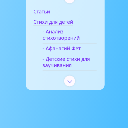
Статьи
Стихи для детей
- Анализ
стихотворений
- Афанасий Фет
- Детские стихи для
заучивания