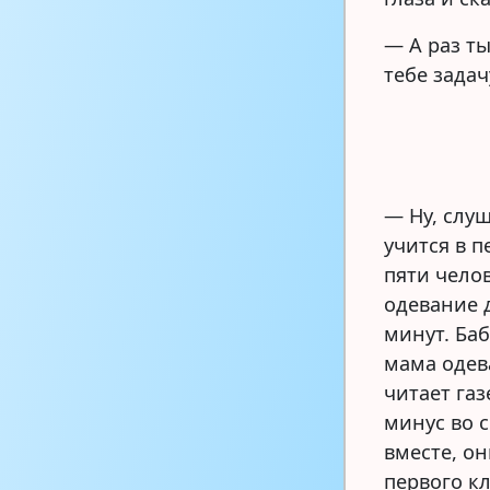
— А раз ты
тебе задач
— Ну, слу
учится в п
пяти челов
одевание д
минут. Ба
мама одев
читает газ
минус во с
вместе, о
первого кл