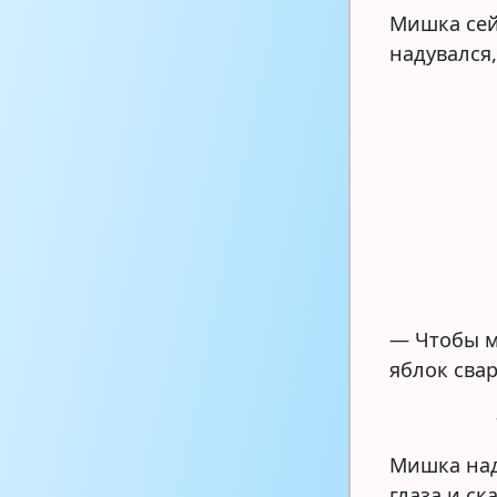
Мишка сей
надувался,
— Чтобы м
яблок свар
Мишка над
глаза и ск