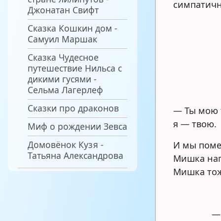
симпатич
Джонатан Свифт
Сказка Кошкин дом -
Самуил Маршак
Сказка Чудесное
путешествие Нильса с
дикими гусями -
Сельма Лагерлеф
Сказки про драконов
— Ты мою 
я — твою.
Миф о рождении Зевса
Домовёнок Кузя -
И мы поме
Татьяна Александрова
Мишка напи
Мишка тож
—