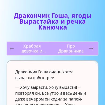
Дракончик Гоша, ягоды
Вырастайка и речка
Канючка
Храбрая
Про
девочка и
Дракончика
дракон
Дракончик Гоша очень хотел
вырасти побыстрее.
— Хочу вырасти, хочу вырасти! –
повторял он. Все утро и весь день и
даже вечером он ходил за папой-
драконом и повторял: — Хочу