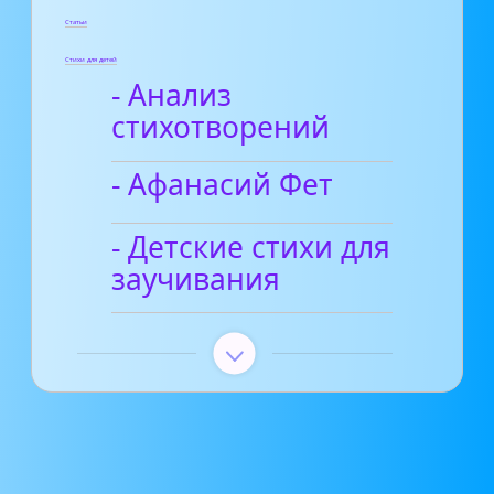
Статьи
Стихи для детей
- Анализ
стихотворений
- Афанасий Фет
- Детские стихи для
заучивания