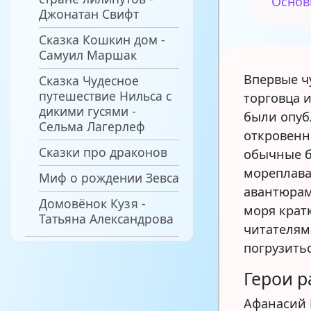
Основ
Джонатан Свифт
Сказка Кошкин дом -
Самуил Маршак
Впервые ч
Сказка Чудесное
путешествие Нильса с
торговца 
дикими гусями -
были опубл
Сельма Лагерлеф
откровенн
Сказки про драконов
обычные б
мореплава
Миф о рождении Зевса
авантюрам
Домовёнок Кузя -
моря крат
Татьяна Александрова
читателям
погрузить
Герои р
Афанасий 