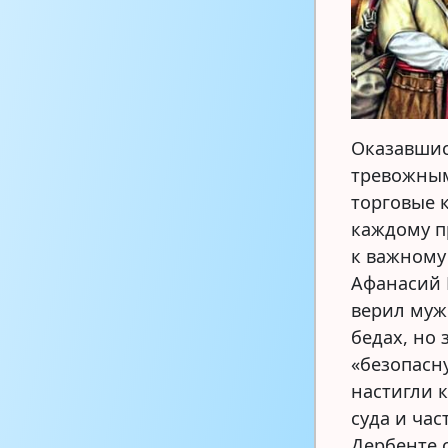
Оказавшис
тревожным
торговые 
каждому п
к важному
Афанасий 
верил муж
бедах, но 
«безопасн
настигли 
суда и ча
Дербенте 