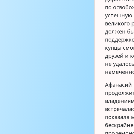
по освобо
успешную 
великого 
должен бы
поддержко
купцы смо
друзей и к
не удалос
намеченно
Афанасий 
продолжит
владениям
встречала
показала 
бескрайне
продемонс