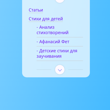
Статьи
Стихи для детей
- Анализ
стихотворений
- Афанасий Фет
- Детские стихи для
заучивания