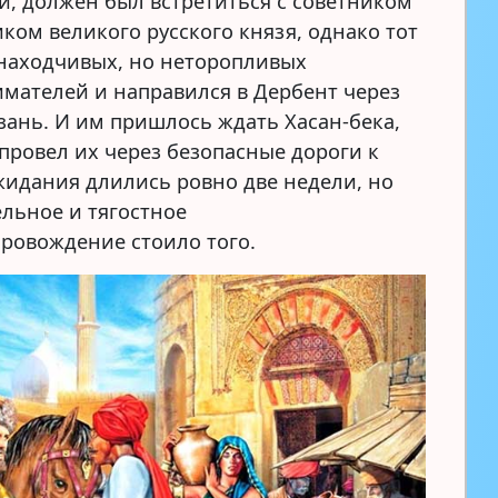
и, должен был встретиться с советником
ком великого русского князя, однако тот
находчивых, но неторопливых
мателей и направился в Дербент через
азань. И им пришлось ждать Хасан-бека,
 провел их через безопасные дороги к
жидания длились ровно две недели, но
ельное и тягостное
ровождение стоило того.