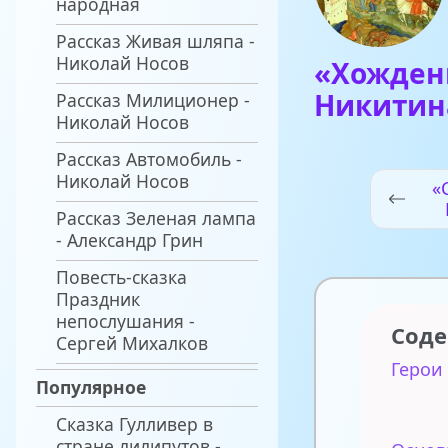
народная
Рассказ Живая шляпа -
Николай Носов
«Хождени
Никитин
Рассказ Милиционер -
Николай Носов
Рассказ Автомобиль -
Николай Носов
«
Рассказ Зеленая лампа
- Александр Грин
с
Повесть-сказка
Праздник
непослушания -
Сод
Сергей Михалков
Герои
Популярное
Сказка Гулливер в
стране лилипутов -