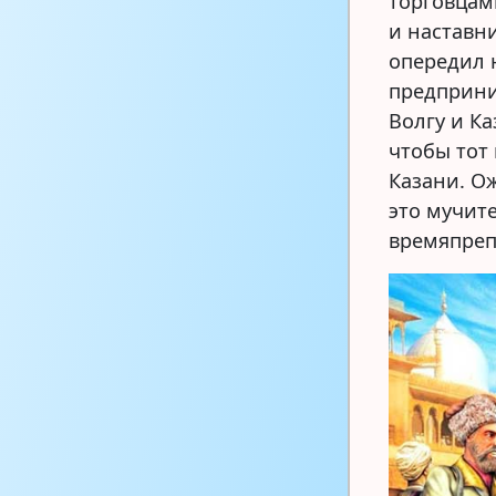
торговцам
и наставни
опередил 
предприни
Волгу и К
чтобы тот
Казани. О
это мучит
времяпреп