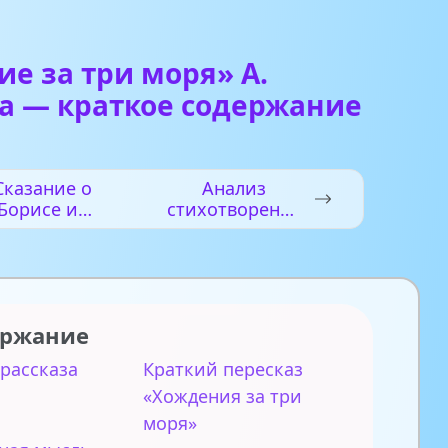
е за три моря» А.
а — краткое содержание
Сказание о
Анализ
Борисе и
стихотворения
Глебе» —
«О как
краткое
убийственно
одержание
мы любим» (Ф.
И. Тютчев)
ержание
 рассказа
Краткий пересказ
«Хождения за три
моря»