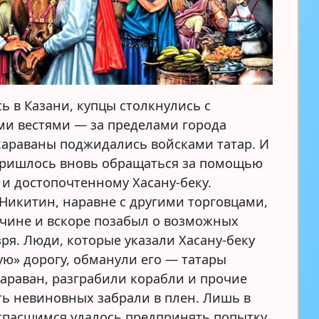
ь в Казани, купцы столкнулись с
и вестями — за пределами города
караваны поджидались войсками татар. И
ришлось вновь обращаться за помощью
 и достопочтенному Хасану-беку.
Никитин, наравне с другими торговцами,
чине и вскоре позабыл о возможных
зря. Люди, которые указали Хасану-беку
ую» дорогу, обманули его — татары
караван, разграбили корабли и прочие
сть невиновных забрали в плен. Лишь в
спасшимся удалось предпринять попытку