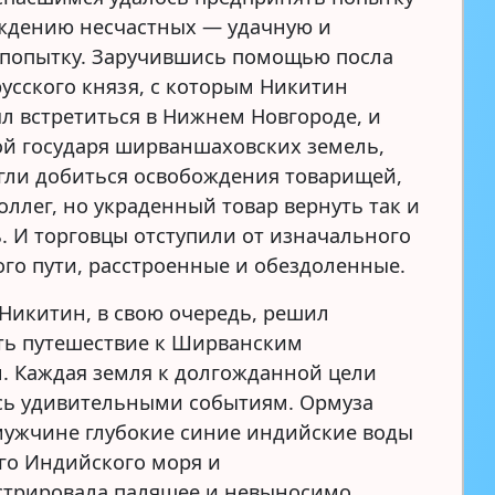
ждению несчастных — удачную и
попытку. Заручившись помощью посла
русского князя, с которым Никитин
л встретиться в Нижнем Новгороде, и
й государя ширваншаховских земель,
гли добиться освобождения товарищей,
оллег, но украденный товар вернуть так и
ь. И торговцы отступили от изначального
го пути, расстроенные и обездоленные.
Никитин, в свою очередь, решил
ь путешествие к Ширванским
. Каждая земля к долгожданной цели
сь удивительными событиям. Ормуза
мужчине глубокие синие индийские воды
го Индийского моря и
трировала палящее и невыносимо