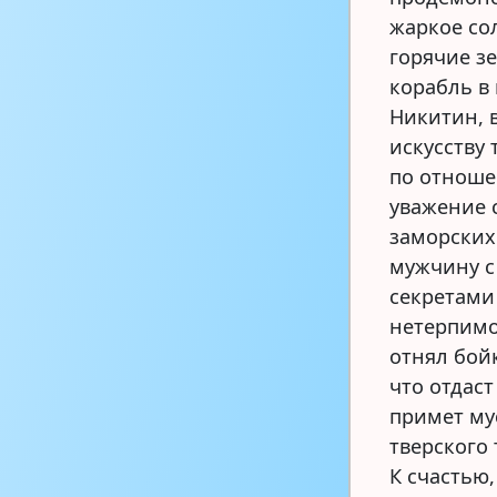
жаркое со
горячие з
корабль в 
Никитин, 
искусству
по отноше
уважение 
заморских
мужчину с
секретами
нетерпимо
отнял бой
что отдас
примет му
тверского
К счастью