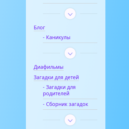
Блог
- Каникулы
Диафильмы
Загадки для детей
- Загадки для
родителей
- Сборник загадок