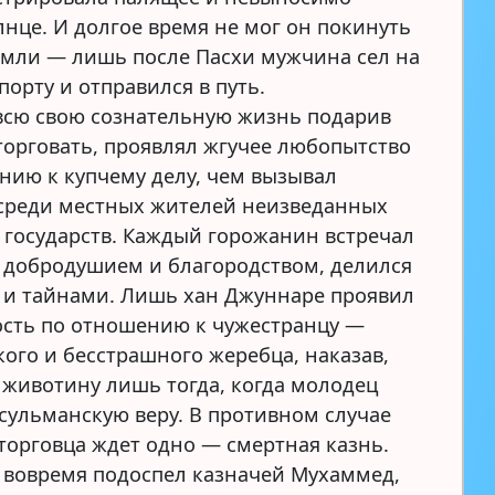
лнце. И долгое время не мог он покинуть
емли — лишь после Пасхи мужчина сел на
порту и отправился в путь.
всю свою сознательную жизнь подарив
 торговать, проявлял жгучее любопытство
нию к купчему делу, чем вызывал
среди местных жителей неизведанных
 государств. Каждый горожанин встречал
 добродушием и благородством, делился
 и тайнами. Лишь хан Джуннаре проявил
сть по отношению к чужестранцу —
кого и бесстрашного жеребца, наказав,
т животину лишь тогда, когда молодец
сульманскую веру. В противном случае
 торговца ждет одно — смертная казнь.
, вовремя подоспел казначей Мухаммед,