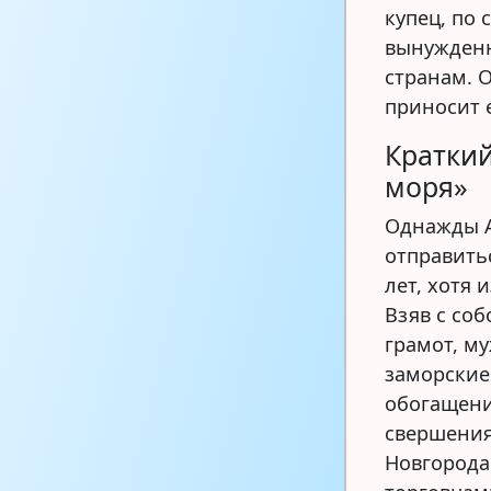
купец, по
вынужденн
странам. 
приносит 
Краткий
моря»
Однажды 
отправить
лет, хотя 
Взяв с со
грамот, м
заморские
обогащени
свершения
Новгорода