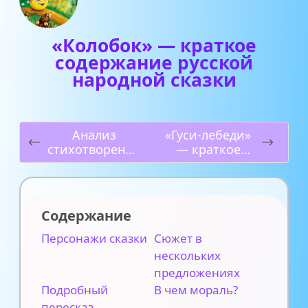
«Колобок» — краткое
содержание русской
народной сказки
Анализ
«Гуси-лебеди»
стихотворения
— краткое
«Неохотно и
содержание
несмело» (Ф. И.
русской
Тютчев)
народной
сказки
Содержание
Персонажи сказки
Сюжет в
нескольких
предложениях
Подробный
В чем мораль?
пересказ