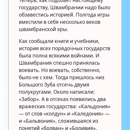
Теперь, как подобает настоящему
государству, Швамбрании надо было
обзавестись историей. Полгода игры
вместили в себя несколько веков
швамбранской эры.
Как сообщали книги и учебники,
история всех порядочных государств
была полна всякими войнами. И
Швамбрания спешно принялась
воевать. Но воевать, собственно,
было не с кем. Тогда пришлось низ
Большого Зуба отсечь двумя
полукругами. Около написали:
«Забор». А в отсеках появились два
вражеских государства: «Кальдония»
— от слов «колдун» и «Каледония» —
и «Бальвония», сложившаяся из
понятий «болван» и «Боливия».