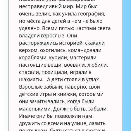
несправедливый мир. Мир был
очень велик, как учила география,
но мéста для детей в нем не было
уделено. Всеми пятью частями света
владели взрослые. Они
распоряжались историей, скакали
верхом, охотились, командовали
кораблями, курили, мастерили
настоящие вещи, воевали, любили,
спасали, похищали, играли в
шахматы… А дети стояли в углах.
Взрослые забыли, наверно, свои
детские игры и книжки, которыми
они зачитывались, когда были
маленькими. Должно быть, забыли!
Иначе они бы позволяли нам
дружить со всеми на улице, лазить
по крышам, бултыхаться в лужах и