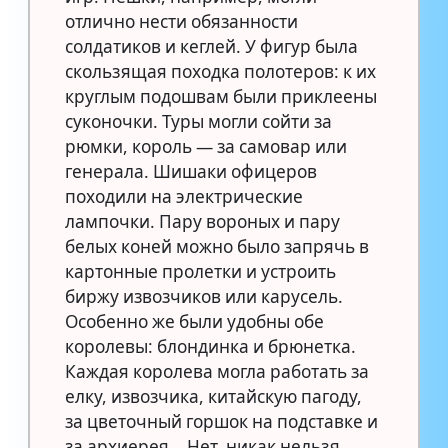
отлично нести обязанности
солдатиков и кеглей. У фигур была
скользящая походка полотеров: к их
круглым подошвам были приклеены
суконочки. Туры могли сойти за
рюмки, король — за самовар или
генерала. Шишаки офицеров
походили на электрические
лампочки. Пару вороных и пару
белых коней можно было запрячь в
картонные пролетки и устроить
биржу извозчиков или карусель.
Особенно же были удобны обе
королевы: блондинка и брюнетка.
Каждая королева могла работать за
елку, извозчика, китайскую пагоду,
за цветочный горшок на подставке и
за архиерея… Нет, никак нельзя