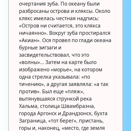
очертания зуба. По океану были
разбросаны острова и кляксы. Около
клякс имелась честная надпись:
«Остров ни считается, это клякса
ничаянно». Вокруг зуба простирался
«Акиан». Ося провел по глади океана
бурные зигзаги и
засвидетельствовал, что это
«волны»… Затем на карте было
изображено «морье», на котором
одна стрелка указывала: «по
тичению», а другая заявляла: «а так
против». Был еще «пляж»,
вытянувшаяся стрункой река
Хальма, столица Швамбраэна,
города Аргонск и Драндзонск, бухта
Заграница, «тот берег», пристань,
горы и, наконец, «место, где земля