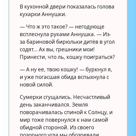
В кухонной двери показалась голова
кухарки Аннушки.
— Что ж это такое? — негодующе
всплеснула руками Аннушка. — Из-
за бариновой бирюльки дитёв в угол
содят… Ах вы, грешники мои!
Принести, что ль, кошку поиграться?
— А ну ее, твою кошку! — буркнул я,
и уже погасшая обида вспыхнула с
новой силой.
Сумерки сгущались. Несчастливый
день заканчивался. Земля
поворачивалась спиной к Солнцу, и
мир тоже повернулся к нам самой
обидной стороной. Из своего
позорного угла мы обозревали