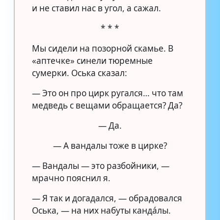
и не ставил нас в угол, а сажал.
* * *
Мы сидели на позорной скамье. В
«аптечке» синели тюремные
сумерки. Оська сказал:
— Это он про цирк ругался… что там
медведь с вещами обращается? Да?
— Да.
— А вандалы тоже в цирке?
— Вандалы — это разбойники, —
мрачно пояснил я.
— Я так и догадался, — обрадовался
Оська, — на них набуты кандáлы.