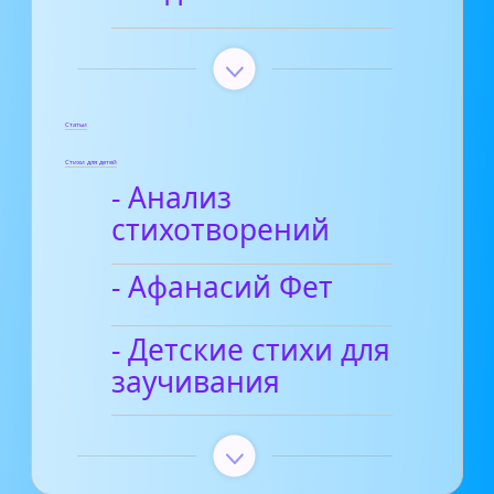
Статьи
Стихи для детей
- Анализ
стихотворений
- Афанасий Фет
- Детские стихи для
заучивания