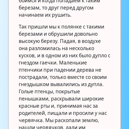
боимся и когда попадаем к таким
березам, то друг перед другом
начинаем их рушить.
Так пришли мы к полянке с такими
березами и обрушили довольно
высокую березу. Падая, в воздухе
она разломилась на несколько
кусков, и в одном из них было дупло с
гнездом гаечки. Маленькие
птенчики при падении дерева не
пострадали, только вместе со своим
гнездышком вывалились из дупла.
Голые птенцы, покрытые
пенышками, раскрывали широкие
красные рты и, принимая нас за
родителей, пищали и просили у нас
червячка. Мы раскопали землю,
нашли червячков, дали им