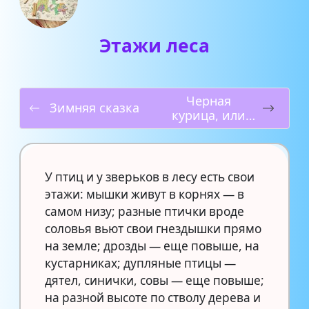
Этажи леса
Черная
Зимняя сказка
курица, или
Подземные
жители
У птиц и у зверьков в лесу есть свои
этажи: мышки живут в корнях — в
самом низу; разные птички вроде
соловья вьют свои гнездышки прямо
на земле; дрозды — еще повыше, на
кустарниках; дупляные птицы —
дятел, синички, совы — еще повыше;
на разной высоте по стволу дерева и