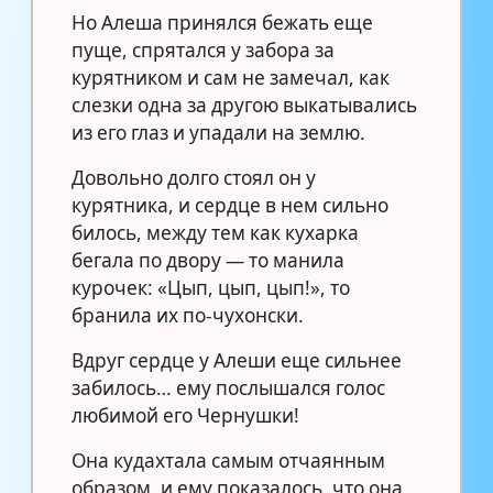
Но Алеша принялся бежать еще
пуще, спрятался у забора за
курятником и сам не замечал, как
слезки одна за другою выкатывались
из его глаз и упадали на землю.
Довольно долго стоял он у
курятника, и сердце в нем сильно
билось, между тем как кухарка
бегала по двору — то манила
курочек: «Цып, цып, цып!», то
бранила их по-чухонски.
Вдруг сердце у Алеши еще сильнее
забилось… ему послышался голос
любимой его Чернушки!
Она кудахтала самым отчаянным
образом, и ему показалось, что она