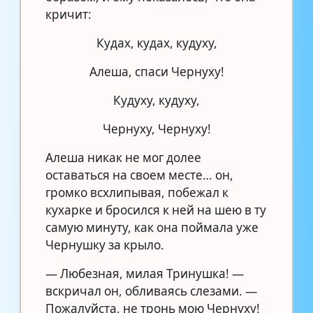
кричит:
Кудах, кудах, кудуху,
Алеша, спаси Чернуху!
Кудуху, кудуху,
Чернуху, Чернуху!
Алеша никак не мог долее
оставаться на своем месте… он,
громко всхлипывая, побежал к
кухарке и бросился к ней на шею в ту
самую минуту, как она поймала уже
Чернушку за крыло.
— Любезная, милая Тринушка! —
вскричал он, обливаясь слезами. —
Пожалуйста, не тронь мою Чернуху!