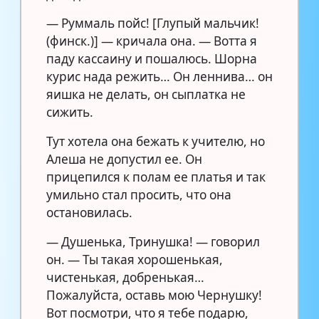
— Руммаль пойс! [Глупый мальчик!
(финск.)] — кричала она. — Вотта я
паду кассаину и пошалюсь. Шорна
курис нада режить… Он леннива… он
яишка не делать, он сыплатка не
сижить.
Тут хотела она бежать к учителю, но
Алеша не допустил ее. Он
прицепился к полам ее платья и так
умильно стал просить, что она
остановилась.
— Душенька, Тринушка! — говорил
он. — Ты такая хорошенькая,
чистенькая, добренькая…
Пожалуйста, оставь мою Чернушку!
Вот посмотри, что я тебе подарю,