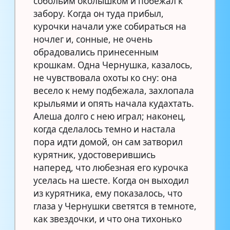
собольим околышком и побежал к
забору. Когда он туда прибыл,
курочки начали уже собираться на
ночлег и, сонные, не очень
обрадовались принесенным
крошкам. Одна Чернушка, казалось,
не чувствовала охоты ко сну: она
весело к нему подбежала, захлопала
крыльями и опять начала кудахтать.
Алеша долго с нею играл; наконец,
когда сделалось темно и настала
пора идти домой, он сам затворил
курятник, удостоверившись
наперед, что любезная его курочка
уселась на шесте. Когда он выходил
из курятника, ему показалось, что
глаза у Чернушки светятся в темноте,
как звездочки, и что она тихонько