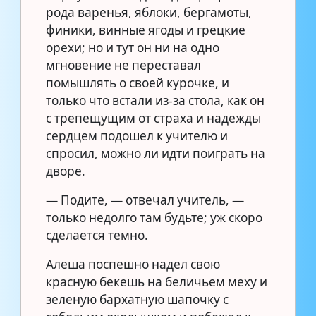
рода варенья, яблоки, бергамоты,
финики, винные ягоды и грецкие
орехи; но и тут он ни на одно
мгновение не переставал
помышлять о своей курочке, и
только что встали из-за стола, как он
с трепещущим от страха и надежды
сердцем подошел к учителю и
спросил, можно ли идти поиграть на
дворе.
— Подите, — отвечал учитель, —
только недолго там будьте; уж скоро
сделается темно.
Алеша поспешно надел свою
красную бекешь на беличьем меху и
зеленую бархатную шапочку с