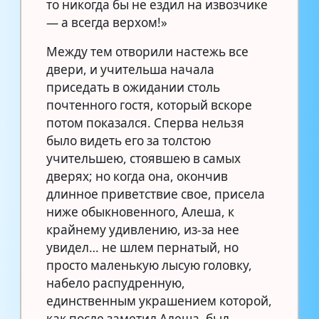
то никогда бы не ездил на извозчике
— а всегда верхом!»
Между тем отворили настежь все
двери, и учительша начала
приседать в ожидании столь
почтенного гостя, который вскоре
потом показался. Сперва нельзя
было видеть его за толстою
учительшею, стоявшею в самых
дверях; но когда она, окончив
длинное приветствие свое, присела
ниже обыкновенного, Алеша, к
крайнему удивлению, из-за нее
увидел… не шлем пернатый, но
просто маленькую лысую головку,
набело распудренную,
единственным украшением которой,
как после заметил Алеша, был