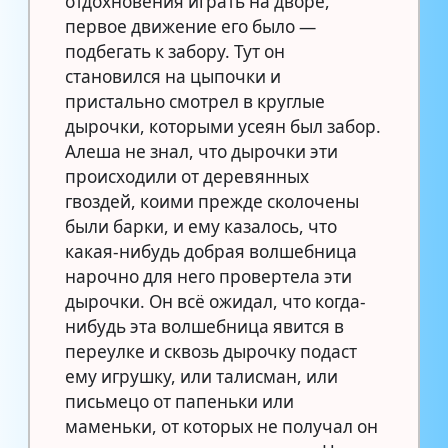
отдохновения играть на дворе,
первое движение его было —
подбегать к забору. Тут он
становился на цыпочки и
пристально смотрел в круглые
дырочки, которыми усеян был забор.
Алеша не знал, что дырочки эти
происходили от деревянных
гвоздей, коими прежде сколочены
были барки, и ему казалось, что
какая-нибудь добрая волшебница
нарочно для него провертела эти
дырочки. Он всё ожидал, что когда-
нибудь эта волшебница явится в
переулке и сквозь дырочку подаст
ему игрушку, или талисман, или
письмецо от папеньки или
маменьки, от которых не получал он