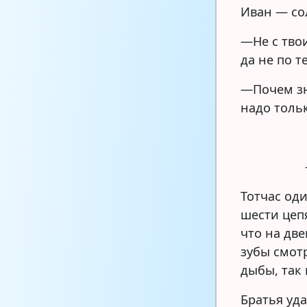
Иван — со
—Не с твои
да не по т
—Почем зн
надо толь
Тотчас оди
шести цепя
что на дв
зубы смот
дыбы, так
Братья уд