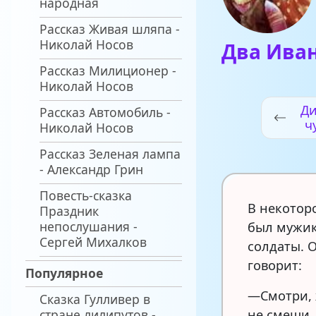
народная
Рассказ Живая шляпа -
Николай Носов
Два Иван
Рассказ Милиционер -
Николай Носов
Ди
Рассказ Автомобиль -
ч
Николай Носов
Рассказ Зеленая лампа
- Александр Грин
Повесть-сказка
В некотор
Праздник
непослушания -
был мужик
Сергей Михалков
солдаты. О
говорит:
Популярное
—Смотри, 
Сказка Гулливер в
стране лилипутов -
не смеши,