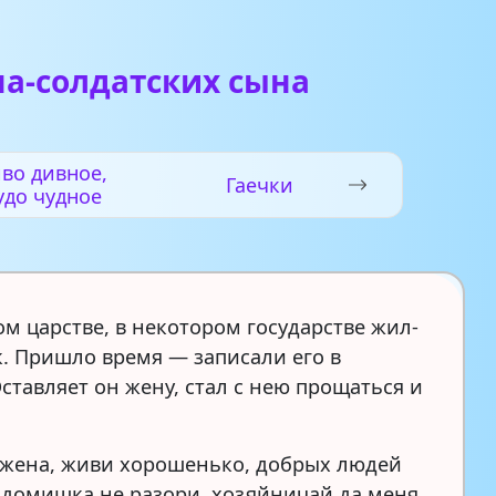
а-солдатских сына
во дивное,
Гаечки
удо чудное
ом царстве, в некотором государстве жил-
. Пришло время — записали его в
ставляет он жену, стал с нею прощаться и
жена, живи хорошенько, добрых людей
 домишка не разори, хозяйничай да меня