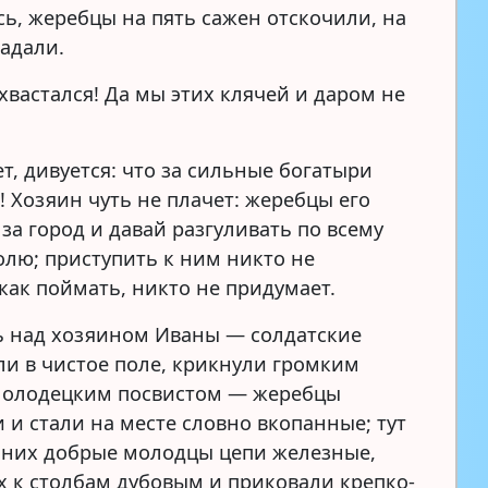
сь, жеребцы на пять сажен отскочили, на
адали.
хвастался! Да мы этих клячей и даром не
т, дивуется: что за сильные богатыри
! Хозяин чуть не плачет: жеребцы его
за город и давай разгуливать по всему
олю; приступить к ним никто не
как поймать, никто не придумает.
 над хозяином Иваны — солдатские
ли в чистое поле, крикнули громким
молодецким посвистом — жеребцы
 и стали на месте словно вкопанные; тут
 них добрые молодцы цепи железные,
х к столбам дубовым и приковали крепко-