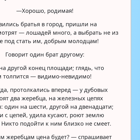
—Хорошо, родимая!
авились братья в город, пришли на
мотрят — лошадей много, а выбрать не из
не под стать им, добрым молодцам!
Говорит один брат другому:
а другой конец площади; глядь, что
м толпится — видимо-невидимо!
да, протолкались вперед — у дубовых
тоят два жеребца, на железных цепях
: один на шести, другой на двенадцати;
и с цепей, удила кусают, роют землю
 Никто подойти к ним близко не смеет.
м жеребцам цена будет? — спрашивает