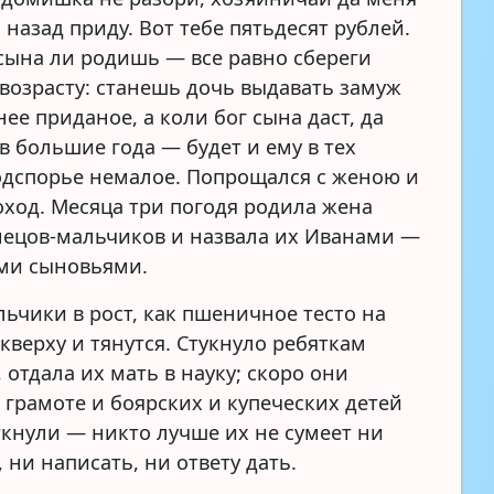
 назад приду. Вот тебе пятьдесят рублей.
 сына ли родишь — все равно сбереги
 возрасту: станешь дочь выдавать замуж
нее приданое, а коли бог сына даст, да
в большие года — будет и ему в тех
одспорье немалое. Попрощался с женою и
оход. Месяца три погодя родила жена
нецов-мальчиков и назвала их Иванами —
ми сыновьями.
ьчики в рост, как пшеничное тесто на
 кверху и тянутся. Стукнуло ребяткам
, отдала их мать в науку; скоро они
 грамоте и боярских и купеческих детей
аткнули — никто лучше их не сумеет ни
 ни написать, ни ответу дать.