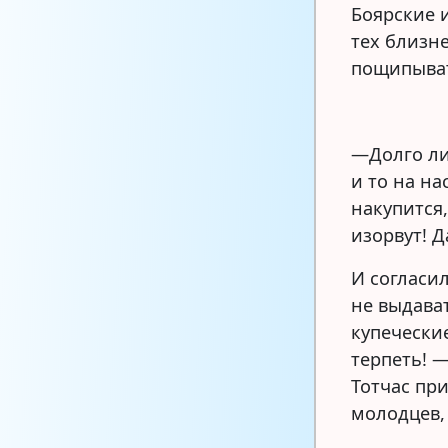
Боярские 
тех близн
пощипыва
—Долго ли
и то на на
накупится
изорвут! Д
И согласил
не выдават
купечески
терпеть! —
Тотчас пр
молодцев, 