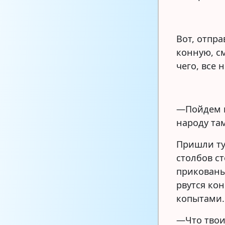
Вот, отпр
конную, с
чего, все 
—Пойдем н
народу та
Пришли ту
столбов с
прикованы
рвутся кон
копытами.
—Что твои