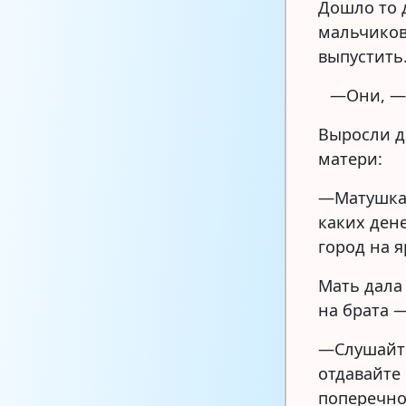
Дошло то д
мальчиков 
выпустить
—Они, — 
Выросли д
матери:
—Матушка,
каких дене
город на 
Мать дала
на брата 
—Слушайте
отдавайте
поперечно