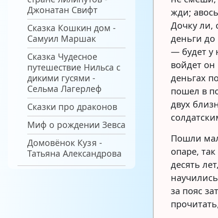
Джонатан Свифт
жди; авось
Дочку ли,
Сказка Кошкин дом -
Самуил Маршак
деньги до
— будет у 
Сказка Чудесное
войдет он 
путешествие Нильса с
дикими гусями -
деньгах п
Сельма Лагерлеф
пошел в п
двух близ
Сказки про драконов
солдатски
Миф о рождении Зевса
Пошли мал
Домовёнок Кузя -
опаре, так
Татьяна Александрова
десять лет
научились
за пояс з
прочитать,