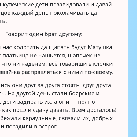
и купеческие дети позавидовали и давай
ецов каждый день поколачивать да
ть.
Говорит один брат другому:
 нас колотить да щипать будут Матушка
с платьица не нашьется, шапочек не
, что ни наденем, всё товарищи в клочки
авай-ка расправляться с ними по-своему.
ись они друг за друга стоять, друг друга
ь. На другой день стали боярские и
е дети задирать их, а они — полно
 как пошли сдачу давать. Всем досталось!
ибежали караульные, связали их, добрых
и посадили в острог.