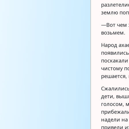
разлетели
землю поп
—Вот чем 
возьмем.
Народ ахае
появились
поскакали 
чистому п
решается, 
Сжалились
дети, выш
голосом, 
прибежали
надели на
привели и