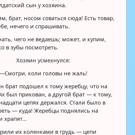
лдатский сын у хозяина.
м, брат, носом соваться сюда! Есть товар,
ебе, нечего и спрашивать.
ать, чего не ведаешь; может, и купим,
ко в зубы посмотреть.
Хозяин усмехнулся:
—Смотри, коли головы не жаль!
н брат подошел к тому жеребцу, что на
х был прикован, а другой брат — к тому,
енадцати цепях держался. Стали было в
реть — куда! Жеребцы поднялись на
 и храпят…
арили их коленками в грудь — цепи