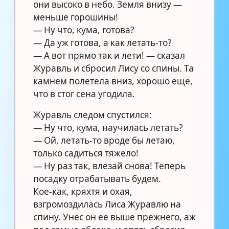
они высоко в небо. Земля внизу —
меньше горошины!
— Ну что, кума, готова?
— Да уж готова, а как летать-то?
— А вот прямо так и лети! — сказал
Журавль и сбросил Лису со спины. Та
камнем полетела вниз, хорошо ещё,
что в стог сена угодила.
Журавль следом спустился:
— Ну что, кума, научилась летать?
— Ой, летать-то вроде бы летаю,
только садиться тяжело!
— Ну раз так, влезай снова! Теперь
посадку отрабатывать будем.
Кое-как, кряхтя и охая,
взгромоздилась Лиса Журавлю на
спину. Унёс он её выше прежнего, аж