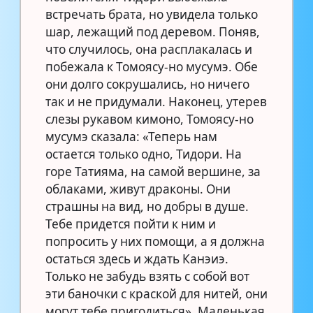
встречать брата, но увидела только
шар, лежащий под деревом. Поняв,
что случилось, она расплакалась и
побежала к Томоясу-но мусумэ. Обе
они долго сокрушались, но ничего
так и не придумали. Наконец, утерев
слезы рукавом кимоно, Томоясу-но
мусумэ сказала: «Теперь нам
остается только одно, Тидори. На
горе Татияма, на самой вершине, за
облаками, живут драконы. Они
страшны на вид, но добры в душе.
Тебе придется пойти к ним и
попросить у них помощи, а я должна
остаться здесь и ждать Канэиэ.
Только не забудь взять с собой вот
эти баночки с краской для нитей, они
могут тебе пригодиться». Маленькая