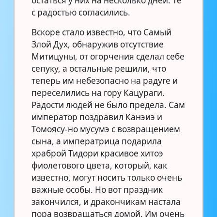
остаться у них на несколько дней. Те
с радостью согласились.
Вскоре стало известно, что Самый
Злой Дух, обнаружив отсутствие
Митицуны, от огорчения сделал себе
сепуку, а остальные решили, что
теперь им небезопасно на радуге и
переселились на гору Кацураги.
Радости людей не было предела. Сам
император поздравил Канэиэ и
Томоясу-но мусумэ с возвращением
сына, а императрица подарила
храброй Тидори красивое хитоэ
фиолетового цвета, который, как
известно, могут носить только очень
важные особы. Но вот праздник
закончился, и дракончикам настала
пора возвращаться домой. Им очень