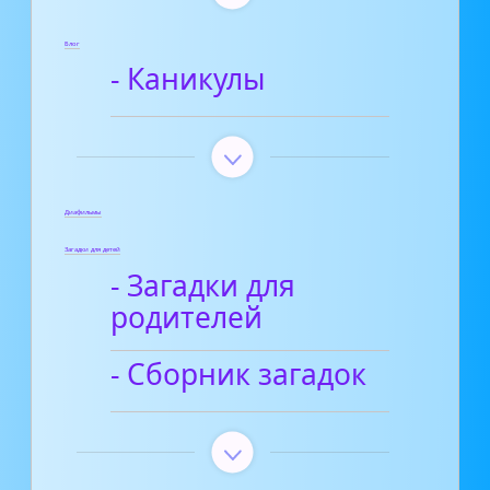
Блог
- Каникулы
Диафильмы
Загадки для детей
- Загадки для
родителей
- Сборник загадок