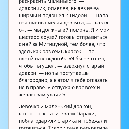
раскрасить маленького! —
дракончик, осмелев, вылез из-за
ширмы и подошел к Тидори. — Папа,
она очень смелая девочка, — сказал
он. — мы должны ей помочь. Я и мои
шестеро друзей готовы отправиться
с ней за Митицуной, тем более, что
здесь как раз семь красок — по
одной на каждого!». «Я бы не хотел,
чтобы ты ушел, — вздохнул старый
дракон, — но ты поступаешь
благородно, а в этом я тебе отказать
не в праве. Я отпускаю вас всех и
желаю вам удачи!»
Девочка и маленький дракон,
которого, кстати, звали Оараки,
поблагодарили старика и побежали
готовиться. Тидори сама раскрасила