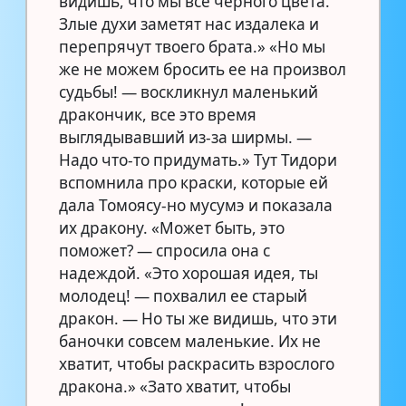
видишь, что мы все черного цвета.
Злые духи заметят нас издалека и
перепрячут твоего брата.» «Но мы
же не можем бросить ее на произвол
судьбы! — воскликнул маленький
дракончик, все это время
выглядывавший из-за ширмы. —
Надо что-то придумать.» Тут Тидори
вспомнила про краски, которые ей
дала Томоясу-но мусумэ и показала
их дракону. «Может быть, это
поможет? — спросила она с
надеждой. «Это хорошая идея, ты
молодец! — похвалил ее старый
дракон. — Но ты же видишь, что эти
баночки совсем маленькие. Их не
хватит, чтобы раскрасить взрослого
дракона.» «Зато хватит, чтобы