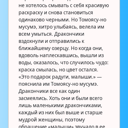
не хотелось смывать с себя красивую
раскраску и снова становиться
одинаково черными. Но Томоясу-но
мусумэ, хитро улыбаясь, велела им
всем умыться. Дракончики
вздохнули и отправились к
ближайшему озерцу. Но когда они,
вдоволь наплескавшись, вышли из
воды, оказалось, что случилось чудо:
краска смылась, но цвет остался.
«Это подарок радуги, малыши.» —
пояснила им Томоясу-но мусумэ.
Дракончики все как один
засмеялись. Хоть они и были всего
лишь маленькими дракончиками,
каждый из них был выше и старше
мудрой женщины, поэтому
обращение «малыши» звучало в ее