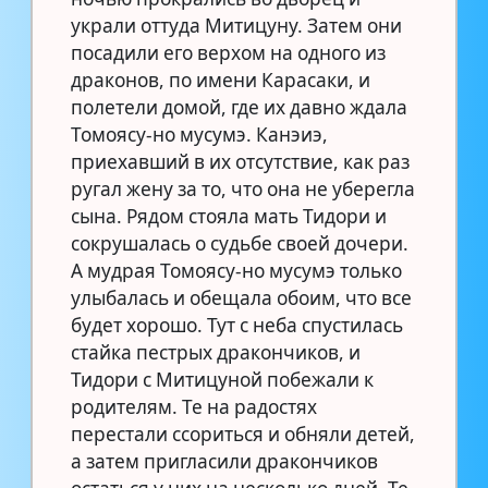
украли оттуда Митицуну. Затем они
посадили его верхом на одного из
драконов, по имени Карасаки, и
полетели домой, где их давно ждала
Томоясу-но мусумэ. Канэиэ,
приехавший в их отсутствие, как раз
ругал жену за то, что она не уберегла
сына. Рядом стояла мать Тидори и
сокрушалась о судьбе своей дочери.
А мудрая Томоясу-но мусумэ только
улыбалась и обещала обоим, что все
будет хорошо. Тут с неба спустилась
стайка пестрых дракончиков, и
Тидори с Митицуной побежали к
родителям. Те на радостях
перестали ссориться и обняли детей,
а затем пригласили дракончиков