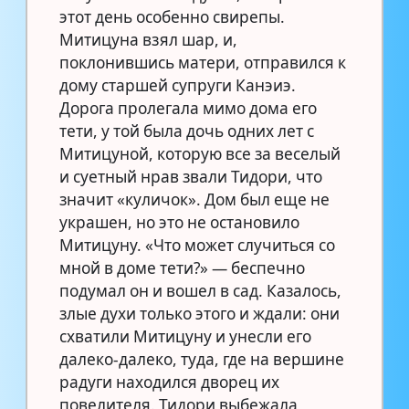
этот день особенно свирепы.
Митицуна взял шар, и,
поклонившись матери, отправился к
дому старшей супруги Канэиэ.
Дорога пролегала мимо дома его
тети, у той была дочь одних лет с
Митицуной, которую все за веселый
и суетный нрав звали Тидори, что
значит «куличок». Дом был еще не
украшен, но это не остановило
Митицуну. «Что может случиться со
мной в доме тети?» — беспечно
подумал он и вошел в сад. Казалось,
злые духи только этого и ждали: они
схватили Митицуну и унесли его
далеко-далеко, туда, где на вершине
радуги находился дворец их
повелителя. Тидори выбежала