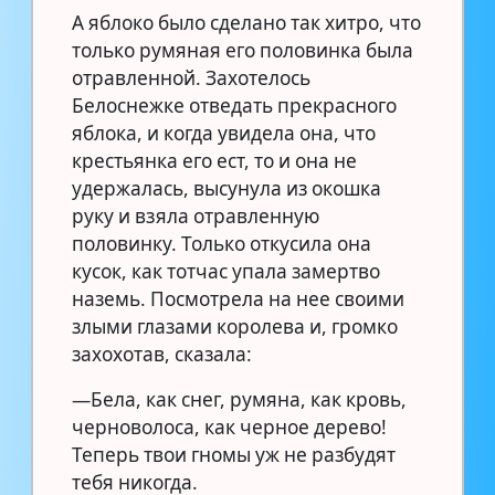
А яблоко было сделано так хитро, что
только румяная его половинка была
отравленной. Захотелось
Белоснежке отведать прекрасного
яблока, и когда увидела она, что
крестьянка его ест, то и она не
удержалась, высунула из окошка
руку и взяла отравленную
половинку. Только откусила она
кусок, как тотчас упала замертво
наземь. Посмотрела на нее своими
злыми глазами королева и, громко
захохотав, сказала:
—Бела, как снег, румяна, как кровь,
черноволоса, как черное дерево!
Теперь твои гномы уж не разбудят
тебя никогда.