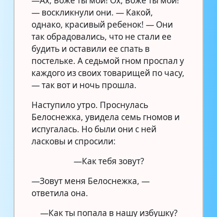
—Ах, Боже ты мой! Ох, Боже ты мой!
— воскликнули они. — Какой,
однако, красивый ребенок! — Они
так обрадовались, что не стали ее
будить и оставили ее спать в
постельке. А седьмой гном проспал у
каждого из своих товарищей по часу,
— так вот и ночь прошла.
Наступило утро. Проснулась
Белоснежка, увидела семь гномов и
испугалась. Но были они с ней
ласковы и спросили:
—Как тебя зовут?
—Зовут меня Белоснежка, —
ответила она.
—Как ты попала в нашу избушку?