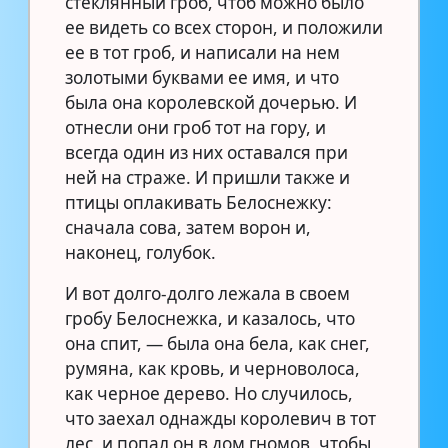
стеклянный гроб, чтоб можно было
ее видеть со всех сторон, и положили
ее в тот гроб, и написали на нем
золотыми буквами ее имя, и что
была она королевской дочерью. И
отнесли они гроб тот на гору, и
всегда один из них оставался при
ней на страже. И пришли также и
птицы оплакивать Белоснежку:
сначала сова, затем ворон и,
наконец, голубок.
И вот долго-долго лежала в своем
гробу Белоснежка, и казалось, что
она спит, — была она бела, как снег,
румяна, как кровь, и черноволоса,
как черное дерево. Но случилось,
что заехал однажды королевич в тот
лес, и попал он в дом гномов, чтобы