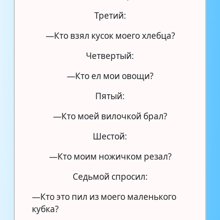
Третий:
—Кто взял кусок моего хлебца?
Четвертый:
—Кто ел мои овощи?
Пятый:
—Кто моей вилочкой брал?
Шестой:
—Кто моим ножичком резал?
Седьмой спросил:
—Кто это пил из моего маленького
кубка?