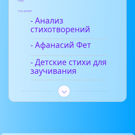
Статьи
Стихи для детей
- Анализ
стихотворений
- Афанасий Фет
- Детские стихи для
заучивания