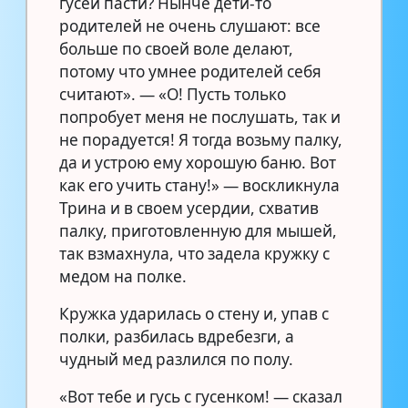
гусей пасти? Нынче дети-то
родителей не очень слушают: все
больше по своей воле делают,
потому что умнее родителей себя
считают». — «О! Пусть только
попробует меня не послушать, так и
не порадуется! Я тогда возьму палку,
да и устрою ему хорошую баню. Вот
как его учить стану!» — воскликнула
Трина и в своем усердии, схватив
палку, приготовленную для мышей,
так взмахнула, что задела кружку с
медом на полке.
Кружка ударилась о стену и, упав с
полки, разбилась вдребезги, а
чудный мед разлился по полу.
«Вот тебе и гусь с гусенком! — сказал