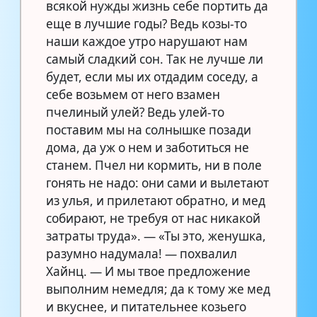
всякой нужды жизнь себе портить да
еще в лучшие годы? Ведь козы-то
наши каждое утро нарушают нам
самый сладкий сон. Так не лучше ли
будет, если мы их отдадим соседу, а
себе возьмем от него взамен
пчелиный улей? Ведь улей-то
поставим мы на солнышке позади
дома, да уж о нем и заботиться не
станем. Пчел ни кормить, ни в поле
гонять не надо: они сами и вылетают
из улья, и прилетают обратно, и мед
собирают, не требуя от нас никакой
затраты труда». — «Ты это, женушка,
разумно надумала! — похвалил
Хайнц. — И мы твое предложение
выполним немедля; да к тому же мед
и вкуснее, и питательнее козьего