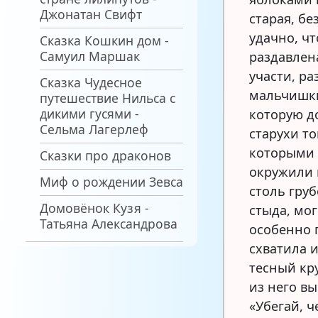
Джонатан Свифт
старая, б
удачно, ч
Сказка Кошкин дом -
Самуил Маршак
раздавлена
участи, ра
Сказка Чудесное
мальчишки
путешествие Нильса с
дикими гусями -
которую д
Сельма Лагерлеф
старухи то
которыми 
Сказки про драконов
окружили 
Миф о рождении Зевса
столь груб
Домовёнок Кузя -
стыда, мо
Татьяна Александрова
особенно 
схватила и
тесный кр
из него вы
«Убегай, ч