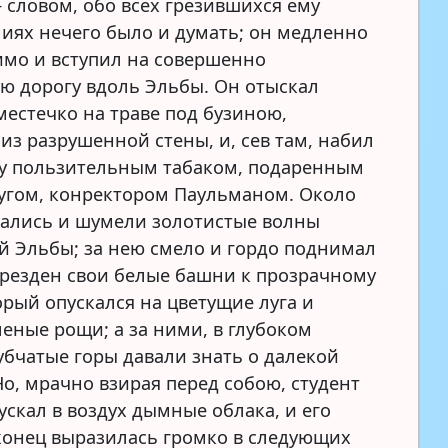
 словом, обо всех грезившихся ему
иях нечего было и думать; он медленно
мо и вступил на совершенно
ю дорогу вдоль Эльбы. Он отыскал
местечко на траве под бузиною,
из разрушенной стены, и, сев там, набил
ку пользительным табаком, подаренным
ругом, конректором Паульманом. Около
кались и шумели золотистые волны
й Эльбы; за нею смело и гордо поднимал
резден свои белые башни к прозрачному
орый опускался на цветущие луга и
леные рощи; а за ними, в глубоком
зубчатые горы давали знать о далекой
Но, мрачно взирая перед собою, студент
ускал в воздух дымные облака, и его
конец выразилась громко в следующих