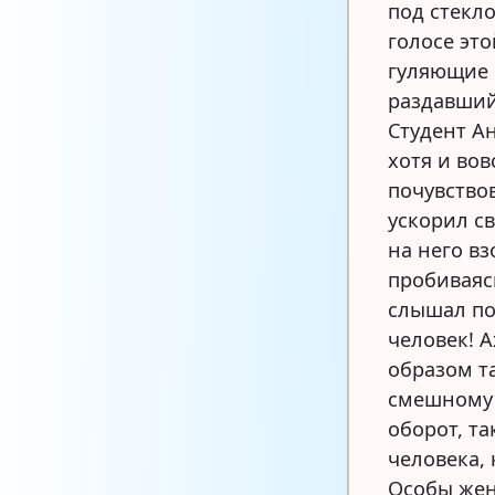
под стекло
голосе это
гуляющие 
раздавший
Студент А
хотя и вов
почувство
ускорил с
на него в
пробиваяс
слышал по
человек! А
образом т
смешному
оборот, та
человека,
Особы жен