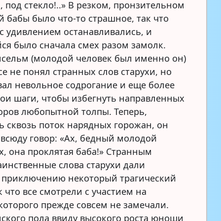
, под стекло!..» В резком, пронзительном
й бабы было что-то страшное, так что
с удивлением останавливались, и
ся было сначала смех разом замолк.
нсельм (молодой человек был именно он)
се не понял странных слов старухи, но
вал невольное содрогание и еще более
вои шаги, чтобы избегнуть направленных
зоров любопытной толпы. Теперь,
ь сквозь поток нарядных горожан, он
всюду говор: «Ах, бедный молодой
х, она проклятая баба!» Странным
аинственные слова старухи дали
 приключению некоторый трагический
к что все смотрели с участием на
 которого прежде совсем не замечали.
ского пола ввиду высокого роста юноши