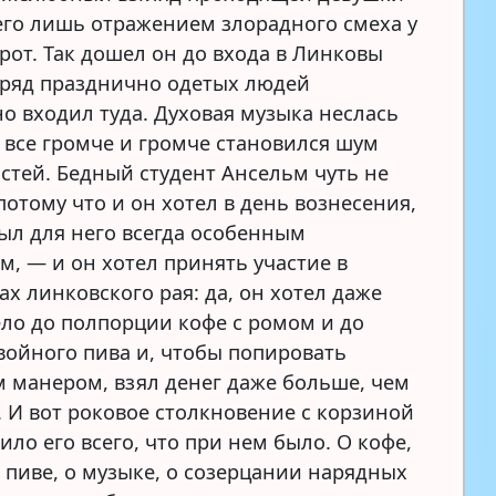
его лишь отражением злорадного смеха у
рот. Так дошел он до входа в Линковы
 ряд празднично одетых людей
о входил туда. Духовая музыка неслась
и все громче и громче становился шум
остей. Бедный студент Ансельм чуть не
потому что и он хотел в день вознесения,
ыл для него всегда особенным
м, — и он хотел принять участие в
х линковского рая: да, он хотел даже
ело до полпорции кофе с ромом и до
войного пива и, чтобы попировать
 манером, взял денег даже больше, чем
. И вот роковое столкновение с корзиной
ло его всего, что при нем было. О кофе,
 пиве, о музыке, о созерцании нарядных