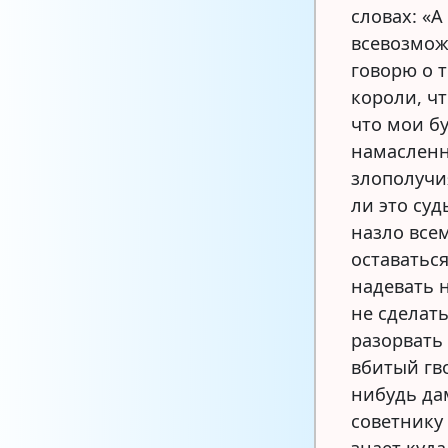
словах: «А
всевозмож
говорю о т
короли, чт
что мои б
намасленн
злополучия
ли это суд
назло все
оставатьс
надевать 
не сделат
разорвать 
вбитый гво
нибудь да
советнику 