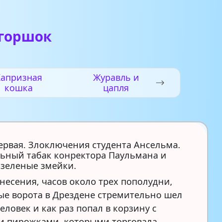
 горшок
Капризная
Журавль и
кошка
цапля
ервая. Злоключения студента Ансельма.
ьный табак конректора Паульмана и
-зеленые змейки.
знесения, часов около трех пополудни,
ые ворота в Дрездене стремительно шел
ловек и как раз попал в корзину с
и пирожками, которыми торговала