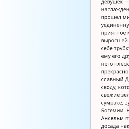
девушек —
наслажден
прошел ми
уединенну
приятное 
выросшей 
себе труб
ему его д
него плес
прекрасно
славный Д
своду, кот
свежие зе
сумраке, 
Богемии. 
Ансельм п
досада на