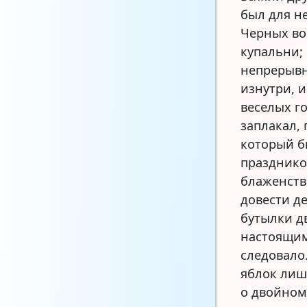
был для н
Черных во
купальни;
непрерывн
изнутри, 
веселых г
заплакал, 
который б
празднико
блаженства
довести д
бутылки д
настоящим
следовало
яблок лиши
о двойном