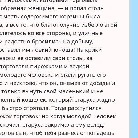
езобразная женщина, — и попал столь
то часть содержимого корзины была
, а все то, что благополучно избегло этой
злетелось во все стороны, и уличные
 радостно бросились на добычу,
оставил им ловкий юноша! На крики
варки ее оставили свои столы, за
торговали пирожками и водкой,
молодого человека и стали ругать его
о и неистово, что он, онемев от досады и
г только вынуть свой маленький и не
полный кошелек, который старуха жадно
 быстро спрятала. Тогда расступился
ужок торговок; но когда молодой человек
скочил, старуха закричала ему вслед:
ертов сын, чтоб тебя разнесло; попадешь