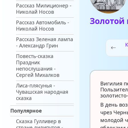
Рассказ Милиционер -
Николай Носов
Золотой
Рассказ Автомобиль -
Николай Носов
Рассказ Зеленая лампа
- Александр Грин
Повесть-сказка
Праздник
непослушания -
Сергей Михалков
Вигилия п
Лиса-плясунья -
Пользител
Чувашская народная
золотисто
сказка
В день во
Популярное
чрез Черн
молодой че
Сказка Гулливер в
стране лилипутов -
яблоками 