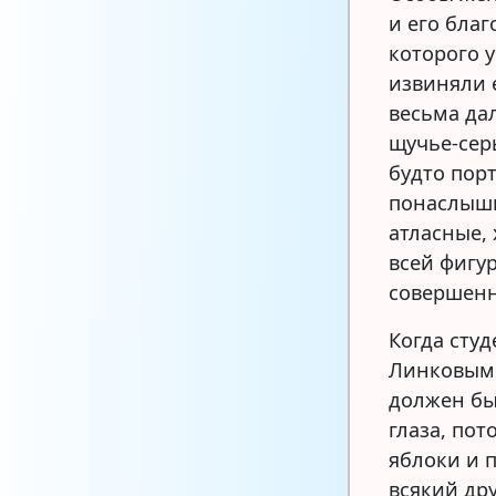
и его бла
которого 
извиняли е
весьма да
щучье-сер
будто пор
понаслышк
атласные,
всей фигу
совершенн
Когда сту
Линковым 
должен бы
глаза, пот
яблоки и 
всякий др