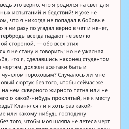
 ведь это верно, что я родился на свет для
ных испытаний и бедствий! Я уже не
ом, что я никогда не попадал в бобовые
о я ни разу по угадал верно в чет и нечет,
утерброды всегда падают не землю
ой стороной, — обо всех этих
х я не стану и говорить; но не ужасная
ьба, что я, сделавшись наконец студентом
м чертям, должен все-таки быть и
я чучелом гороховым? Случалось ли мне
новый сюртук без того, чтобы сейчас же
ь на нем скверного жирного пятна или не
его о какой-нибудь проклятый, не к месту
здь? Кланялся ли я хоть раз какой-
ме или какому-нибудь господину
без того, чтобы моя шляпа не летела черт