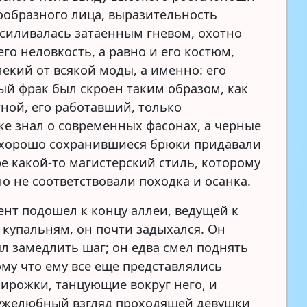
гообразного лица, выразительность
усиливалась затаенным гневом, охотно
го неловкость, а равно и его костюм,
лекий от всякой моды, а именно: его
ый фрак был скроен таким образом, как
тной, его работавший, только
е знал о современных фасонах, а черные
 хорошо сохранившиеся брюки придавали
ре какой-то магистерский стиль, которому
о не соответствовали походка и осанка.
дент подошел к концу аллеи, ведущей к
купальням, он почти задыхался. Он
л замедлить шаг; он едва смел поднять
ому что ему все еще представлялись
пирожки, танцующие вокруг него, и
ужелюбный взгляд проходящей девушки