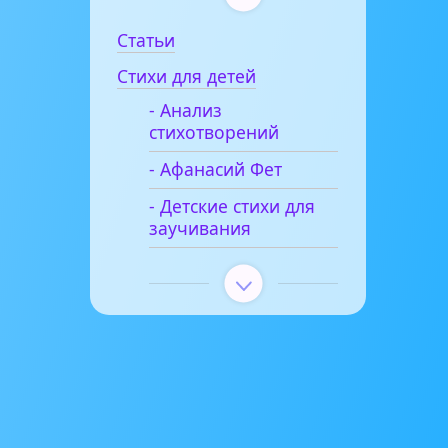
Статьи
Стихи для детей
- Анализ
стихотворений
- Афанасий Фет
- Детские стихи для
заучивания