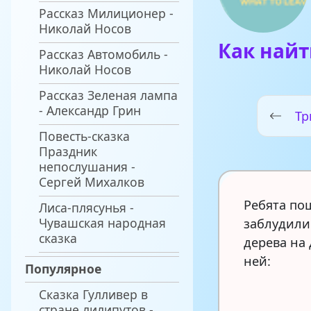
Рассказ Милиционер -
Николай Носов
Как най
Рассказ Автомобиль -
Николай Носов
Рассказ Зеленая лампа
- Александр Грин
Тр
Повесть-сказка
Праздник
непослушания -
Сергей Михалков
Ребята пош
Лиса-плясунья -
Чувашская народная
заблудилис
сказка
дерева на 
ней:
Популярное
Сказка Гулливер в
стране лилипутов -