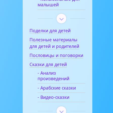
малышей
Поделки для детей
Полезные материалы
для детей и родителей
Пословицы и поговорки
Сказки для детей
- Анализ
произведений
- Арабские сказки
- Видео-сказки