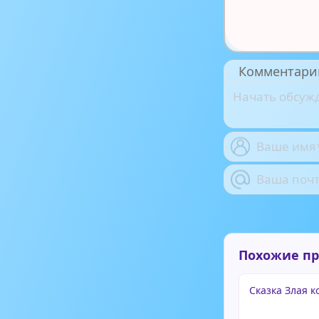
Комментари
Похожие п
Сказка Злая к