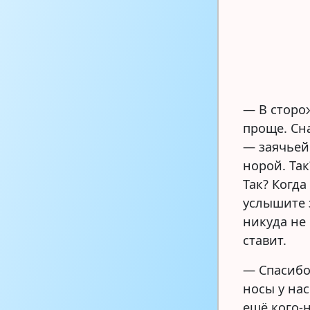
— В сторо
проще. Сн
— заячьей
норой. Так
Так? Когда
услышите 
никуда не
ставит.
— Спасибо,
носы у нас
ещё кого-