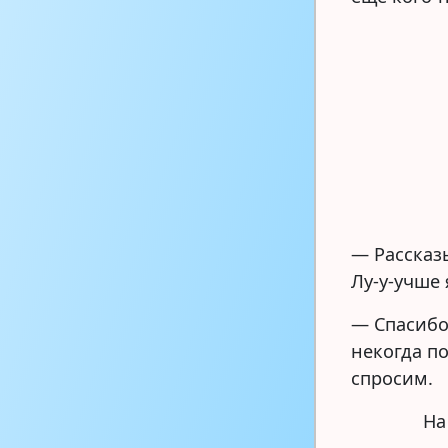
— Рассказ
Лу-у-учше 
— Спасибо
некогда п
спросим.
На