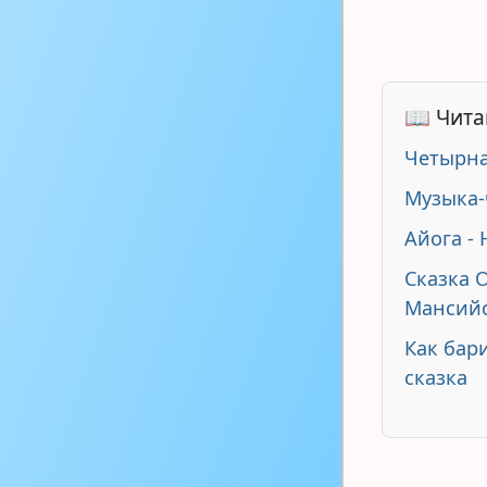
📖 Чита
Четырна
Музыка-
Айога -
Сказка 
Мансийс
Как бар
сказка