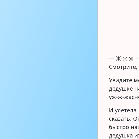
— Ж-ж-ж, 
Смотрите, 
Увидите мо
дедушке на
уж-ж-жасн
И улетела.
сказать. О
быстро на
дедушка и