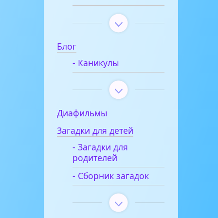
Блог
- Каникулы
Диафильмы
Загадки для детей
- Загадки для
родителей
- Сборник загадок