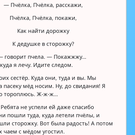
— Пчёлка, Пчёлка, расскажи,
Пчёлка, Пчёлка, покажи,
Как найти дорожку
К дедушке в сторожку?
— говорит пчела. — Покажжжу…
куда я лечу. Идите следом.
их сестёр. Куда они, туда и вы. Мы
 пасеку мёд носим. Ну, до свидания! Я
о тороплюсь. Ж-ж-ж…
 Ребята не успели ей даже спасибо
ни пошли туда, куда летели пчёлы, и
шли сторожку. Вот была радость! А потом
х чаем с мёдом угостил.