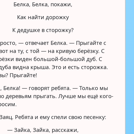
Белка, Белка, покажи,
Как найти дорожку
К дедушке в сторожку?
росто, — отвечает Белка. — Прыгайте с
вот на ту, с той — на кривую берёзку. С
рёзки виден большой-большой дуб. С
дуба видна крыша. Это и есть сторожка.
вы? Прыгайте!
, Белка! — говорят ребята. — Только мы
по деревьям прыгать. Лучше мы ещё кого-
росим.
Заяц. Ребята и ему спели свою песенку:
— Зайка, Зайка, расскажи,