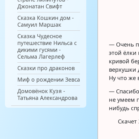
Джонатан Свифт
Сказка Кошкин дом -
Самуил Маршак
Сказка Чудесное
путешествие Нильса с
— Очень п
дикими гусями -
этой ёлки 
Сельма Лагерлеф
кривой бе
Сказки про драконов
верхушки 
Ну что же 
Миф о рождении Зевса
Домовёнок Кузя -
— Спасибо
Татьяна Александрова
не умеем 
нибудь сп
Скачет 