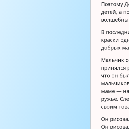
Поэтому Д
детей, а п
волшебные
В последн
краски од
добрых ма
Мальчик о
принялся 
что он бы
мальчиков
маме — на
ружьё. Сле
своим то
Он рисовал
Он рисовал