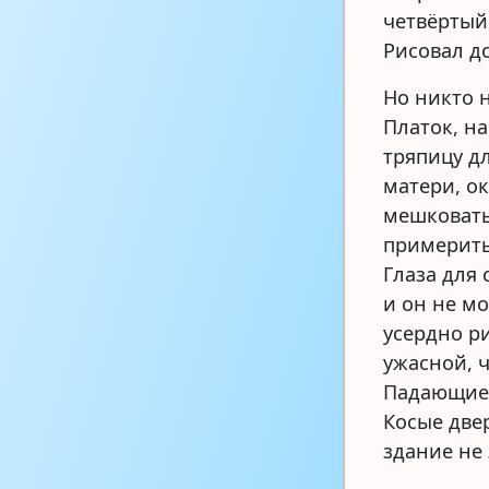
четвёртый
Рисовал до
Но никто 
Платок, н
тряпицу д
матери, о
мешковаты
примерить
Глаза для
и он не м
усердно р
ужасной, 
Падающие 
Косые две
здание не 