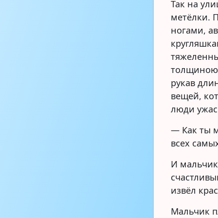
Так на ул
метёлки. 
ногами, а
кругляшка
тяжеленны
толщиною 
рукав дли
вещей, ко
люди ужас
— Как ты 
всех самы
И мальчик 
счастливым
извёл крас
Мальчик п