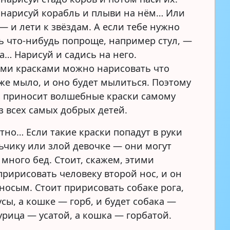
нарисуй корабль и плыви на нём… Или
— и лети к звёздам. А если тебе нужно
ь что-нибудь попроще, например стул, —
а… Нарисуй и садись на него.
и красками можно нарисовать что
аже мыло, и оно будет мылиться. Поэтому
 приносит волшебные краски самому
з всех самых добрых детей.
тно… Если такие краски попадут в руки
ьчику или злой девочке — они могут
 много бед. Стоит, скажем, этими
пририсовать человеку второй нос, и он
хносым. Стоит пририсовать собаке рога,
сы, а кошке — горб, и будет собака —
урица — усатой, а кошка — горбатой.