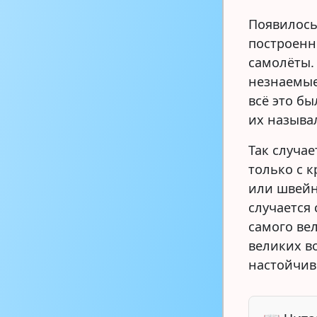
Появилось
построенн
самолёты.
незнаемые
всё это б
их назыв
Так случае
только с 
или швейн
случается 
самого ве
великих в
настойчив