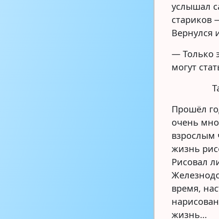
услышал с
стариков 
Вернулся 
— Только 
могут ста
Т
Прошёл го
очень мно
взрослым 
жизнь рис
Рисовал л
Железнод
время, нас
нарисован
жизнь…