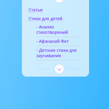
Статьи
Стихи для детей
- Анализ
стихотворений
- Афанасий Фет
- Детские стихи для
заучивания