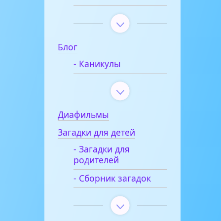
Блог
- Каникулы
Диафильмы
Загадки для детей
- Загадки для
родителей
- Сборник загадок