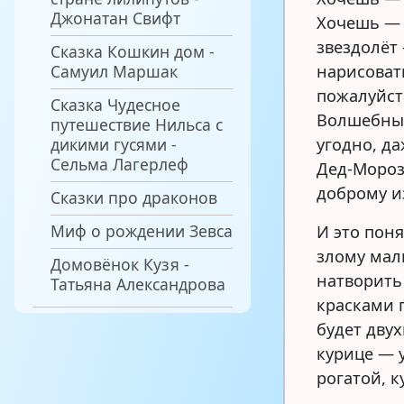
Джонатан Свифт
Хочешь — 
звездолёт 
Сказка Кошкин дом -
Самуил Маршак
нарисоват
пожалуйст
Сказка Чудесное
Волшебным
путешествие Нильса с
дикими гусями -
угодно, д
Сельма Лагерлеф
Дед-Мороз
доброму и
Сказки про драконов
Миф о рождении Зевса
И это поня
злому мал
Домовёнок Кузя -
натворить
Татьяна Александрова
красками 
будет дву
курице — у
рогатой, к