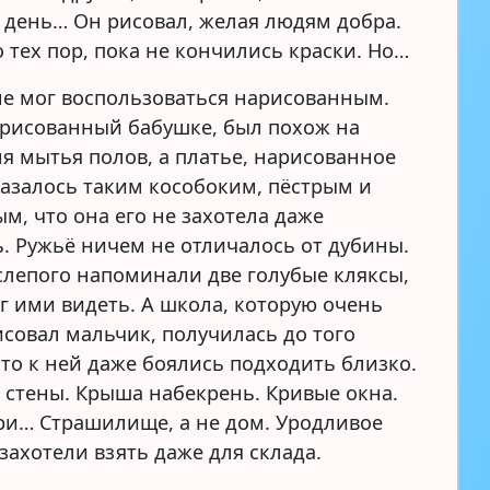
 день… Он рисовал, желая людям добра.
 тех пор, пока не кончились краски. Но…
не мог воспользоваться нарисованным.
арисованный бабушке, был похож на
ля мытья полов, а платье, нарисованное
казалось таким кособоким, пёстрым и
м, что она его не захотела даже
. Ружьё ничем не отличалось от дубины.
 слепого напоминали две голубые кляксы,
ог ими видеть. А школа, которую очень
исовал мальчик, получилась до того
что к ней даже боялись подходить близко.
стены. Крыша набекрень. Кривые окна.
ри… Страшилище, а не дом. Уродливое
захотели взять даже для склада.