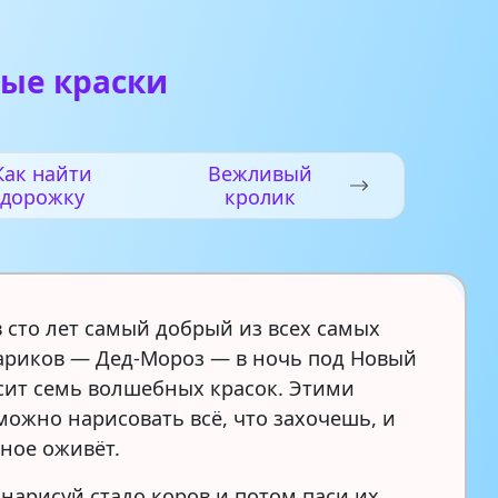
ые краски
Как найти
Вежливый
дорожку
кролик
в сто лет самый добрый из всех самых
ариков — Дед-Мороз — в ночь под Новый
сит семь волшебных красок. Этими
можно нарисовать всё, что захочешь, и
ное оживёт.
нарисуй стадо коров и потом паси их.