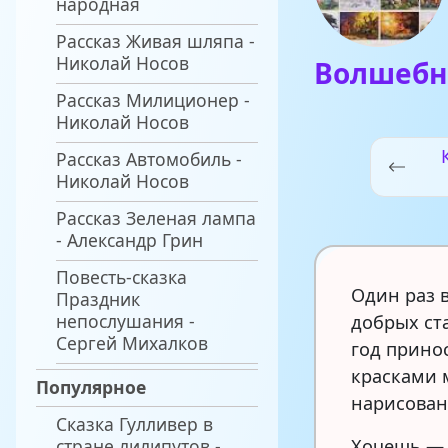
народная
Рассказ Живая шляпа -
Николай Носов
Волшебн
Рассказ Милиционер -
Николай Носов
Рассказ Автомобиль -
Николай Носов
Рассказ Зеленая лампа
- Александр Грин
Повесть-сказка
Один раз 
Праздник
непослушания -
добрых ст
Сергей Михалков
год прино
красками 
Популярное
нарисован
Сказка Гулливер в
стране лилипутов -
Хочешь — 