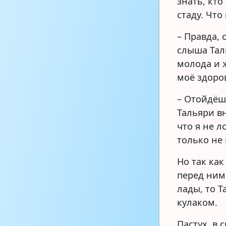
знать, кто
стаду. Что
– Правда, 
слыша Таль
молода и 
моё здоро
– Отойдёш
Тальяри вн
что я не л
только не 
Но так как
перед ним 
лады, то Т
кулаком.
Пастух, в 