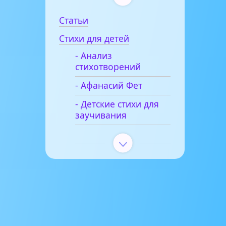
Статьи
Стихи для детей
- Анализ
стихотворений
- Афанасий Фет
- Детские стихи для
заучивания