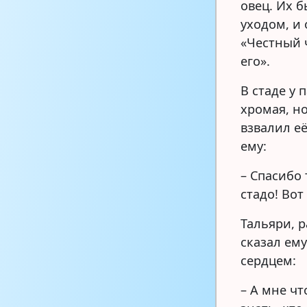
овец. Их б
уходом, и 
«Честный 
его».
В стаде у 
хромая, н
взвалил её
ему:
– Спасибо 
стадо! Вот
Тальяри, р
сказал ему
сердцем:
– А мне чт