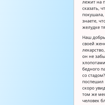
лежит на п
сказать, 
покушала, 
знаете, чт
желудке т
Наш добры
своей жене
лекарство,
он не забы
хлопотами
бедного па
со стадом?
поспешил 
скоро увид
том же мес
человек б