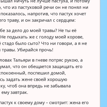
лышал ничуть не лучше пастуха, и потому
, что из пастуховой речи он не понял ни
 показалось, напротив, что пастух хочет
его траву, и он закричал с сердцем:
ебе за дело до моей травы? Не ты её
. Не подыхать же с голоду моей корове,
 стадо было сыто? Что ни говори, а я не
й травы. Убирайся прочь!
ловах Тальяри в гневе потряс рукою, а
думал, что он обещается защищать его
 успокоенный, поспешил домой,
сь задать жене своей хорошую
ку, чтоб она впредь не забывала
 ему завтрак.
астух к своему дому – смотрит: жена его