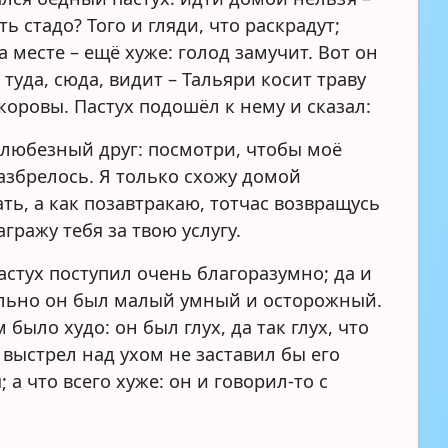
ть стадо? Того и гляди, что раскрадут;
а месте – ещё хуже: голод замучит. Вот он
туда, сюда, видит – Тальяри косит траву
коровы. Пастух подошёл к нему и сказал:
 любезный друг: посмотри, чтобы моё
разбрелось. Я только схожу домой
ть, а как позавтракаю, тотчас возвращусь
гражу тебя за твою услугу.
астух поступил очень благоразумно; да и
льно он был малый умный и осторожный.
 было худо: он был глух, да так глух, что
выстрел над ухом не заставил бы его
; а что всего хуже: он и говорил-то с