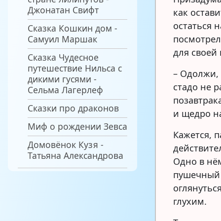
Джонатан Свифт
как остави
остаться н
Сказка Кошкин дом -
Самуил Маршак
посмотрел 
для своей 
Сказка Чудесное
путешествие Нильса с
– Одолжи,
дикими гусями -
стадо не 
Сельма Лагерлеф
позавтрака
Сказки про драконов
и щедро на
Миф о рождении Зевса
Кажется, п
Домовёнок Кузя -
действите
Татьяна Александрова
Одно в нём
пушечный 
оглянуться
глухим.