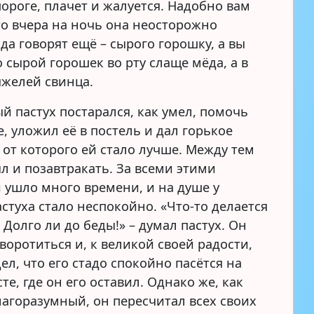
ороге, плачет и жалуется. Надобно вам
что вчера на ночь она неосторожно
да говорят ещё – сырого горошку, а вы
о сырой горошек во рту слаще мёда, а в
яжелей свинца.
й пастух постарался, как умел, помочь
, уложил её в постель и дал горькое
 от которого ей стало лучше. Между тем
л и позавтракать. За всеми этими
 ушло много времени, и на душе у
стуха стало неспокойно. «Что-то делается
 Долго ли до беды!» – думал пастух. Он
воротиться и, к великой своей радости,
ел, что его стадо спокойно пасётся на
те, где он его оставил. Однако же, как
лагоразумный, он пересчитал всех своих