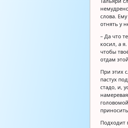
Тальяри с
немудрено
слова. Ему
отнять у н
– Да что т
косил, а я
чтобы твоё
отдам это
При этих с
пастух по
стадо, и,
намеревая
головомой
приносить
Подходит п