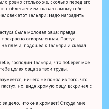
ыло ровно столько же, сколько перед его
он с облегчением сказал самому себе:
человек этот Тальяри! Надо наградить
пастуха была молодая овца: правда,
о прекрасно откормленная. Пастух
 на плечи, подошёл к Тальяри и сказал
тебе, господин Тальяри, что поберёг моё
 тебе целая овца за твои труды.
азумеется, ничего не понял из того, что
 пастух, но, видя хромую овцу, вскричал с
о за дело, что она хромает! Откуда мне