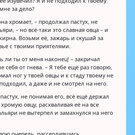
 её изувечил? Я и не подходил к твоему
 мне за дело?
она хромает, – продолжал пастух, не
яри, – но всё-таки это славная овца – и
жирна. Возьми её, зажарь и скушай за
вье с твоими приятелями.
ь ли ты от меня наконец! – закричал
е себя от гнева. – Я тебе ещё раз говорю,
омал ног у твоей овцы и к стаду твоему не
подходил, а даже и не смотрел на него.
 пастух, не понимая его, всё ещё держал
хромую овцу, расхваливая её на все
альяри не вытерпел и замахнулся на него
свою очередь, рассердившись,