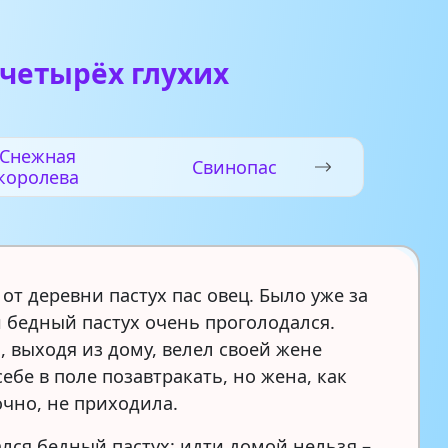
 четырёх глухих
Снежная
Свинопас
королева
от деревни пастух пас овец. Было уже за
и бедный пастух очень проголодался.
, выходя из дому, велел своей жене
ебе в поле позавтракать, но жена, как
очно, не приходила.
лся бедный пастух: идти домой нельзя –