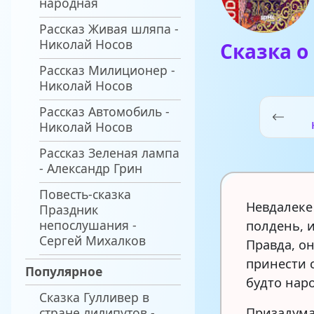
народная
Рассказ Живая шляпа -
Николай Носов
Сказка о
Рассказ Милиционер -
Николай Носов
Рассказ Автомобиль -
Николай Носов
Рассказ Зеленая лампа
- Александр Грин
Повесть-сказка
Невдалеке 
Праздник
непослушания -
полдень, 
Сергей Михалков
Правда, он
принести с
Популярное
будто нар
Сказка Гулливер в
стране лилипутов -
Призадума