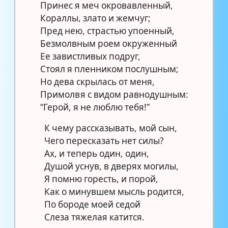
Принес я меч окровавленный,
Кораллы, злато и жемчуг;
Пред нею, страстью упоенный,
Безмолвным роем окруженный
Ее завистливых подруг,
Стоял я пленником послушным;
Но дева скрылась от меня,
Примолвя с видом равнодушным:
“Герой, я не люблю тебя!”
К чему рассказывать, мой сын,
Чего пересказать нет силы?
Ах, и теперь один, один,
Душой уснув, в дверях могилы,
Я помню горесть, и порой,
Как о минувшем мысль родится,
По бороде моей седой
Слеза тяжелая катится.