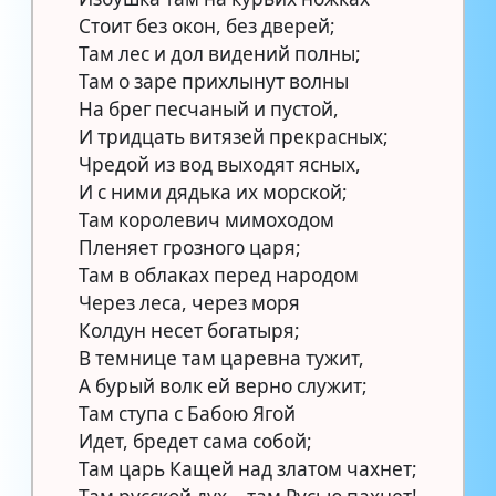
Стоит без окон, без дверей;
Там лес и дол видений полны;
Там о заре прихлынут волны
На брег песчаный и пустой,
И тридцать витязей прекрасных;
Чредой из вод выходят ясных,
И с ними дядька их морской;
Там королевич мимоходом
Пленяет грозного царя;
Там в облаках перед народом
Через леса, через моря
Колдун несет богатыря;
В темнице там царевна тужит,
А бурый волк ей верно служит;
Там ступа с Бабою Ягой
Идет, бредет сама собой;
Там царь Кащей над златом чахнет;