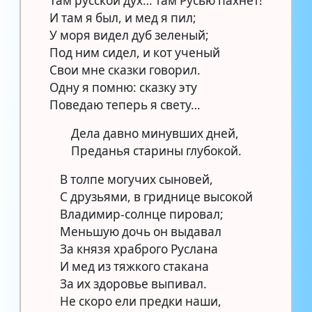
Там русской дух… там Русью пахнет!
И там я был, и мед я пил;
У моря видел дуб зеленый;
Под ним сидел, и кот ученый
Свои мне сказки говорил.
Одну я помню: сказку эту
Поведаю теперь я свету…
Дела давно минувших дней,
Преданья старины глубокой.
В толпе могучих сыновей,
С друзьями, в гриднице высокой
Владимир-солнце пировал;
Меньшую дочь он выдавал
За князя храброго Руслана
И мед из тяжкого стакана
За их здоровье выпивал.
Не скоро ели предки наши,