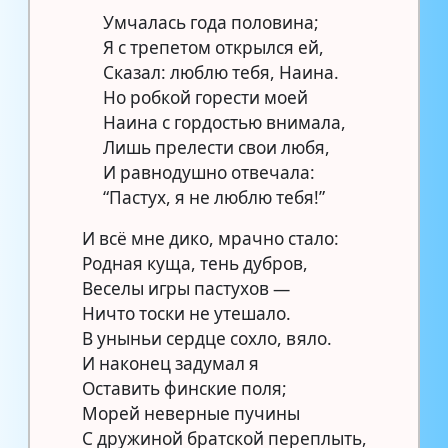
Умчалась года половина;
Я с трепетом открылся ей,
Сказал: люблю тебя, Наина.
Но робкой горести моей
Наина с гордостью внимала,
Лишь прелести свои любя,
И равнодушно отвечала:
“Пастух, я не люблю тебя!”
И всё мне дико, мрачно стало:
Родная куща, тень дубров,
Веселы игры пастухов —
Ничто тоски не утешало.
В уныньи сердце сохло, вяло.
И наконец задумал я
Оставить финские поля;
Морей неверные пучины
С дружиной братской переплыть,