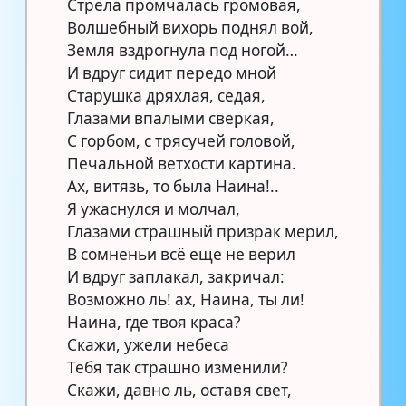
Стрела промчалась громовая,
Волшебный вихорь поднял вой,
Земля вздрогнула под ногой…
И вдруг сидит передо мной
Старушка дряхлая, седая,
Глазами впалыми сверкая,
С горбом, с трясучей головой,
Печальной ветхости картина.
Ах, витязь, то была Наина!..
Я ужаснулся и молчал,
Глазами страшный призрак мерил,
В сомненьи всё еще не верил
И вдруг заплакал, закричал:
Возможно ль! ах, Наина, ты ли!
Наина, где твоя краса?
Скажи, ужели небеса
Тебя так страшно изменили?
Скажи, давно ль, оставя свет,