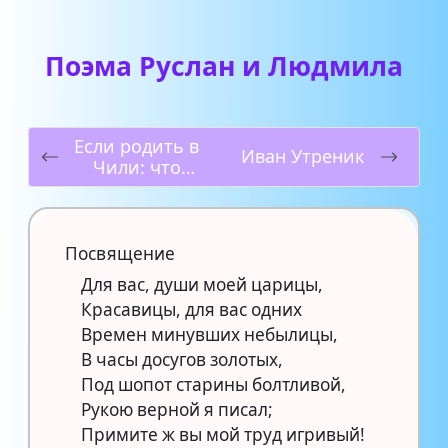
Поэма Руслан и Людмила
Если родить в
Иван Утреник
Чили: что
получают
россиянки
рассказали в
Chilebabies
Посвящение
Для вас, души моей царицы,
Красавицы, для вас одних
Времен минувших небылицы,
В часы досугов золотых,
Под шопот старины болтливой,
Рукою верной я писал;
Примите ж вы мой труд игривый!