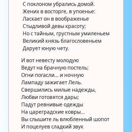
С поклоном убрались домой.
Жених в восторге, в упоенье:
Ласкает он в воображенье
Стыдливой девы красоту;
Но с тайным, грустным умиленьем
Великий князь благословеньем
Дарует юную чету.
И вот невесту молодую
Ведут на брачную постель;
Огни погасли… и ночную
Лампаду зажигает Лель.
Свершились милые надежды,
Любви готовятся дары;
Падут ревнивые одежды
На цареградские ковры…
Вы слышите ль влюбленный шопот
И поцелуев сладкий звук