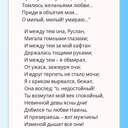
Томлюсь желаньями любви…
Приди в объятия мои…
О милый, милый! умираю…”
И между тем она, Руслан,
Мигала томными глазами;
И между тем за мой кафтан
Держалась тощими руками;
И между тем – я обмирал,
От ужаса, зажмуря очи;
И вдруг терпеть не стало мочи;
Я с криком вырвался, бежал.
Она вослед: “о, недостойный!
Ты возмутил мой век спокойный,
Невинной девы ясны дни!
Добился ты любви Наины,
И презираешь – вот мужчины!
Изменой дышат все они!