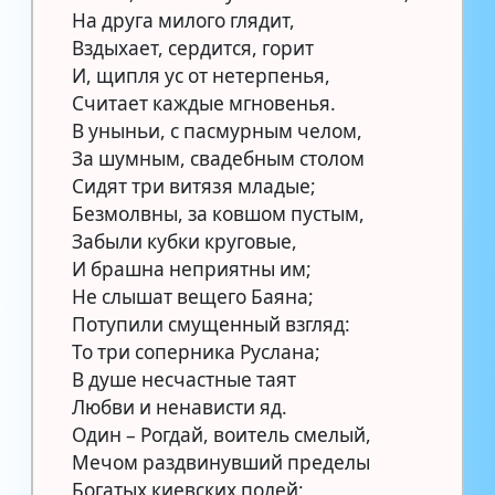
На друга милого глядит,
Вздыхает, сердится, горит
И, щипля ус от нетерпенья,
Считает каждые мгновенья.
В уныньи, с пасмурным челом,
За шумным, свадебным столом
Сидят три витязя младые;
Безмолвны, за ковшом пустым,
Забыли кубки круговые,
И брашна неприятны им;
Не слышат вещего Баяна;
Потупили смущенный взгляд:
То три соперника Руслана;
В душе несчастные таят
Любви и ненависти яд.
Один – Рогдай, воитель смелый,
Мечом раздвинувший пределы
Богатых киевских полей;