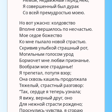
Немой, недвижный перед нею,
Я совершенный был дурак
Со всей премудростью моею.
Но вот ужасно: колдовство
Вполне свершилось по несчастью.
Мое седое божество
Ко мне пылало новой страстью.
Скривив улыбкой страшный рот,
Могильным голосом урод
Бормочет мне любви признанье.
Вообрази мое страданье!
Я трепетал, потупя взор;
Она сквозь кашель продолжала
Тяжелый, страстный разговор:
“Так, сердце я теперь узнала;
Я вижу, верный друг, оно
Для нежной страсти рождено;
Проснулись чувства, я сгораю