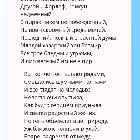
Другой – Фарлаф, крикун
надменный,
В пирах никем не побежденный,
Но воин скромный средь мечей;
Последний, полный страстной думы,
Младой хазарский хан Ратмир:
Все трое бледны и угрюмы,
И пир веселый им не в пир.
Вот кончен он; встают рядами,
Смешались шумными толпами,
И все глядят на молодых:
Невеста очи опустила,
Как будто сердцем приуныла,
И светел радостный жених.
Но тень объемлет всю природу,
Уж близко к полночи глухой;
Бояре, задремав от меду,