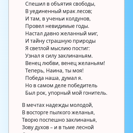
Спешил в объятия свободы,
В уединенный мрак лесов;
И там, в ученьи колдунов,
Провел невидимые годы.
Настал давно желанный миг,
И тайну страшную природы
Я светлой мыслию постиг:
Узнал я силу заклинаньям.
Венец любви, венец желаньям!
Теперь, Наина, ты моя!
Победа наша, думал я.
Но в самом деле победитель
Был рок, упорный мой гонитель.
В мечтах надежды молодой,
В восторге пылкого желанья,
Творю поспешно заклинанья,
Зову духов – и в тьме лесной