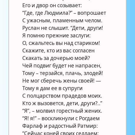
Его и двор он созывает:
“Где, где Людмила?” – вопрошает
С ужасным, пламенным челом.
Руслан не слышит. “Дети, други!
Я помню прежние заслуги:
О, сжальтесь вы над стариком!
Скажите, кто из вас согласен
Скакать за дочерью моей?
Чей подвиг будет не напрасен,
Тому – терзайся, плачь, злодей!
Не мог сберечь жены своей! —
Тому я дам ее в супруги
С полцарством прадедов моих.
Кто ж вызовется, дети, други?..”
“Я”, – молвил горестный жених.
“Я! я!” – воскликнули с Рогдаем
Фарлаф и радостный Ратмир:
“Сейчас коней своих седлаем;