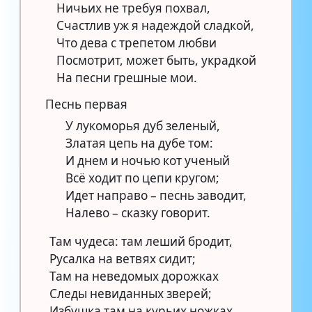
Ничьих не требуя похвал,
Счастлив уж я надеждой сладкой,
Что дева с трепетом любви
Посмотрит, может быть, украдкой
На песни грешные мои.
Песнь первая
У лукоморья дуб зеленый,
Златая цепь на дубе том:
И днем и ночью кот ученый
Всё ходит по цепи кругом;
Идет направо – песнь заводит,
Налево – сказку говорит.
Там чудеса: там леший бродит,
Русалка на ветвях сидит;
Там на неведомых дорожках
Следы невиданных зверей;
Избушка там на курьих ножках