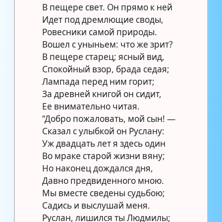
В пещере свет. Он прямо к ней
Идет под дремлющие своды,
Ровесники самой природы.
Вошел с уныньем: что же зрит?
В пещере старец; ясный вид,
Спокойный взор, брада седая;
Лампада перед ним горит;
За древней книгой он сидит,
Ее внимательно читая.
“Добро пожаловать, мой сын! —
Сказал с улыбкой он Руслану:
Уж двадцать лет я здесь один
Во мраке старой жизни вяну;
Но наконец дождался дня,
Давно предвиденного мною.
Мы вместе сведены судьбою;
Садись и выслушай меня.
Руслан, лишился ты Людмилы;