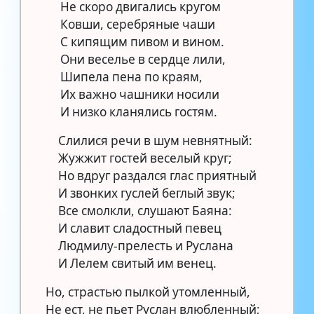
Не скоро двигались кругом
Ковши, серебряные чаши
С кипящим пивом и вином.
Они веселье в сердце лили,
Шипела пена по краям,
Их важно чашники носили
И низко кланялись гостям.
Слилися речи в шум невнятный:
Жужжит гостей веселый круг;
Но вдруг раздался глас приятный
И звонких гуслей беглый звук;
Все смолкли, слушают Баяна:
И славит сладостный певец
Людмилу-прелесть и Руслана
И Лелем свитый им венец.
Но, страстью пылкой утомленный,
Не ест, не пьет Руслан влюбленный;