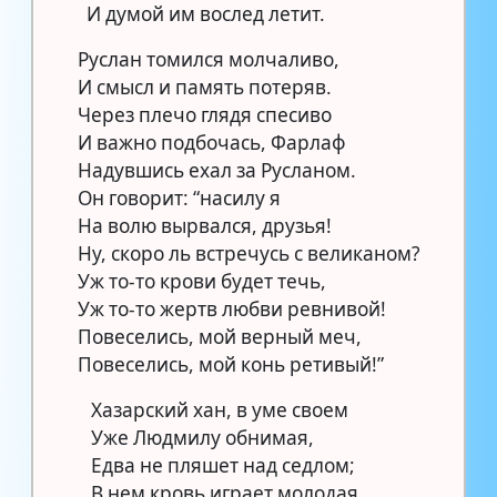
И думой им вослед летит.
Руслан томился молчаливо,
И смысл и память потеряв.
Через плечо глядя спесиво
И важно подбочась, Фарлаф
Надувшись ехал за Русланом.
Он говорит: “насилу я
На волю вырвался, друзья!
Ну, скоро ль встречусь с великаном?
Уж то-то крови будет течь,
Уж то-то жертв любви ревнивой!
Повеселись, мой верный меч,
Повеселись, мой конь ретивый!”
Хазарский хан, в уме своем
Уже Людмилу обнимая,
Едва не пляшет над седлом;
В нем кровь играет молодая