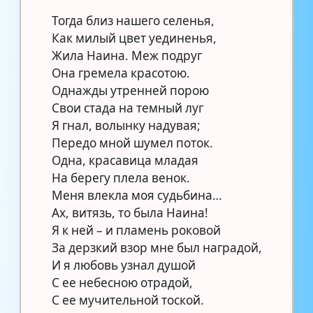
Тогда близ нашего селенья,
Как милый цвет уединенья,
Жила Наина. Меж подруг
Она гремела красотою.
Однажды утренней порою
Свои стада на темный луг
Я гнал, волынку надувая;
Передо мной шумел поток.
Одна, красавица младая
На берегу плела венок.
Меня влекла моя судьбина…
Ах, витязь, то была Наина!
Я к ней – и пламень роковой
За дерзкий взор мне был наградой,
И я любовь узнал душой
С ее небесною отрадой,
С ее мучительной тоской.