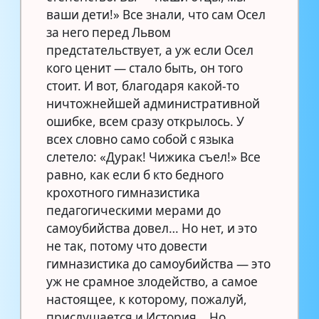
ваши дети!» Все знали, что сам Осел
за него перед Львом
предстательствует, а уж если Осел
кого ценит — стало быть, он того
стоит. И вот, благодаря какой-то
ничтожнейшей административной
ошибке, всем сразу открылось. У
всех словно само собой с языка
слетело: «Дурак! Чижика съел!» Все
равно, как если б кто бедного
крохотного гимназистика
педагогическими мерами до
самоубийства довел… Но нет, и это
не так, потому что довести
гимназистика до самоубийства — это
уж не срамное злодейство, а самое
настоящее, к которому, пожалуй,
прислушается и История… Но…