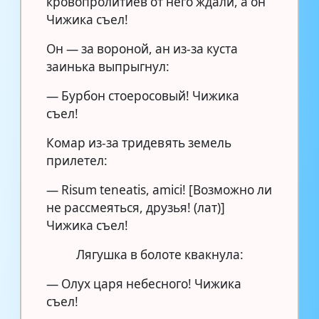
кровопролитиев от него ждали, а он
Чижика съел!
Он — за вороной, ан из-за куста
заинька выпрыгнул:
— Бурбон стоеросовый! Чижика
съел!
Комар из-за тридевять земель
прилетел:
— Risum teneatis, amici! [Возможно ли
не рассмеяться, друзья! (лат)]
Чижика съел!
Лягушка в болоте квакнула:
— Олух царя небесного! Чижика
съел!