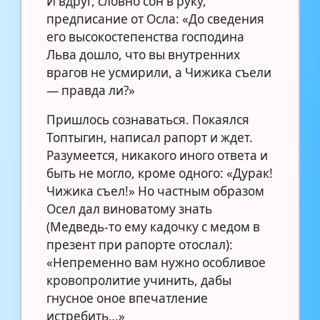
И вдруг, словно сон в руку,
предписание от Осла: «До сведения
его высокостепенства господина
Льва дошло, что вы внутренних
врагов не усмирили, а Чижика съели
— правда ли?»
Пришлось сознаваться. Покаялся
Топтыгин, написал рапорт и ждет.
Разумеется, никакого иного ответа и
быть не могло, кроме одного: «Дурак!
Чижика съел!» Но частным образом
Осел дал виноватому знать
(Медведь-то ему кадочку с медом в
презент при рапорте отослал):
«Непременно вам нужно особливое
кровопролитие учинить, дабы
гнусное оное впечатление
истребить…»