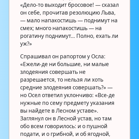
«Дело-то выходит бросовое! — сказал
он себе, прочитав резолюцию Льва,
— мало напакостишь — поднимут на
смех; много напакостишь — на
рогатину поднимут… Полно, ехать ли
уж?»
Спрашивал он рапортом у Осла:
«Ежели-де ни большие, ни малые
злодеяния совершать не
разрешается, то нельзя ли хоть
средние злодеяния совершать?» —
но Осел ответил уклончиво: «Все-де
нужные по сему предмету указания
вы найдете в Лесном уставе».
Заглянул он в Лесной устав, но там
обо всем говорилось: и о пушной
подати, и о грибной, и об ягодной,