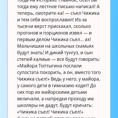
тогда ему лестное письмо написал! А
теперь, смотрите-ка! — съел Чижика
и тем себя воспрославил! Из-за
тысячи верст прискакал, сколько
прогонов и порционов извел — и
первым делом Чижика съел… ах!
Мальчишки на школьных скамьях
будут знать! И дикий тунгуз, и сын
степей калмык — все будут говорить:
«Майора Топтыгина послали
супостата покорить, а он, вместо того
Чижика съел!» Ведь у него, у майора,
у самого дети в гимназию ходят! До
сих пор их майорскими детьми
величали, а напредки проходу им
школяры не дадут, будут кричать:
«Чижика съел! Чижика съел!»