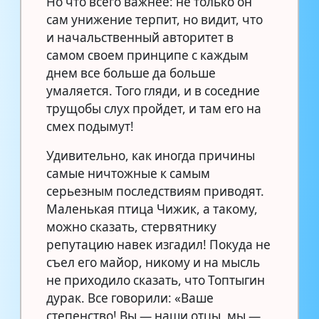
Но что всего важнее: не только он
сам унижение терпит, но видит, что
и начальственный авторитет в
самом своем принципе с каждым
днем все больше да больше
умаляется. Того гляди, и в соседние
трущобы слух пройдет, и там его на
смех подымут!
Удивительно, как иногда причины
самые ничтожные к самым
серьезным последствиям приводят.
Маленькая птица Чижик, а такому,
можно сказать, стервятнику
репутацию навек изгадил! Покуда не
съел его майор, никому и на мысль
не приходило сказать, что Топтыгин
дурак. Все говорили: «Ваше
степенство! Вы — наши отцы, мы —