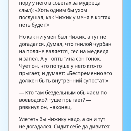
пору у него в советах за мудреца
слыл): «Хоть одним бы ухом
послушал, как Чижик у меня в когтях
петь будет!»
Но как ни умен был Чижик, а тут не
догадался. Думал, что гнилой чурбан
на поляне валяется, сел на медведя
и запел. А у Топтыгина сон тонок.
Чует он, что по туше у него кто-то
прыгает, и думает: «Беспременно это
должен быть внутренний супостат!»
— Кто там бездельным обычаем по
воеводской туше прыгает? —
рявкнул он, наконец.
Улететь бы Чижику надо, а он и тут
не догадался. Сидит себе да дивится: