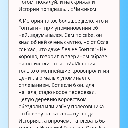
потом, пожалуй, и на скрижали
Истории попадешь… с Чижиком!
А История такое большое дело, что и
Топтыгин, при упоминовении об
ней, задумывался. Сам по себе, он
знал об ней очень смутно, но от Осла
слыхал, что даже Лев ее боится: «Не
хорошо, говорит, в зверином образе
на скрижали попасть!» История
только отменнейшие кровопролития
ценит, а о малых упоминает с
оплеванием. Вот если б он, для
начала, стадо коров перерезал,
целую деревню воровством
обездолил или избу у полесовщика
по бревну раскатал — ну, тогда
История… а впрочем, наплевать бы
тогда на Историю! Главное, Осел бы