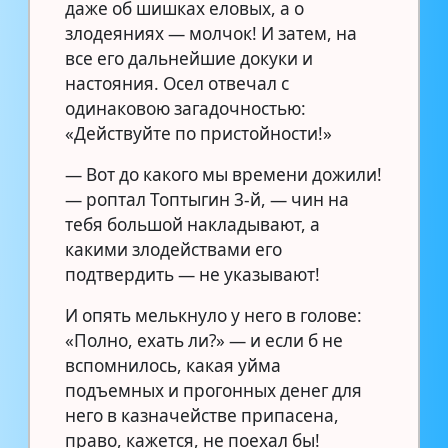
даже об шишках еловых, а о
злодеяниях — молчок! И затем, на
все его дальнейшие докуки и
настояния. Осел отвечал с
одинаковою загадочностью:
«Действуйте по пристойности!»
— Вот до какого мы времени дожили!
— роптал Топтыгин 3-й, — чин на
тебя большой накладывают, а
какими злодействами его
подтвердить — не указывают!
И опять мелькнуло у него в голове:
«Полно, ехать ли?» — и если б не
вспомнилось, какая уйма
подъемных и прогонных денег для
него в казначействе припасена,
право, кажется, не поехал бы!