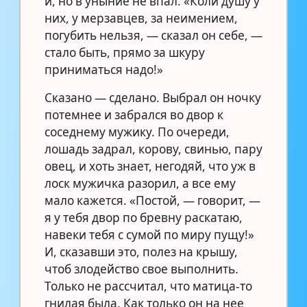
й, но в уныние не впал. «Коли душу у
них, у мерзавцев, за неимением,
погубить нельзя, — сказал он себе, —
стало быть, прямо за шкуру
приниматься надо!»
Сказано — сделано. Выбрал он ночку
потемнее и забрался во двор к
соседнему мужику. По очереди,
лошадь задрал, корову, свинью, пару
овец, и хоть знает, негодяй, что уж в
лоск мужичка разорил, а все ему
мало кажется. «Постой, — говорит, —
я у тебя двор по бревну раскатаю,
навеки тебя с сумой по миру пущу!»
И, сказавши это, полез на крышу,
чтоб злодейство свое выполнить.
Только не рассчитал, что матица-то
гнилая была. Как только он на нее