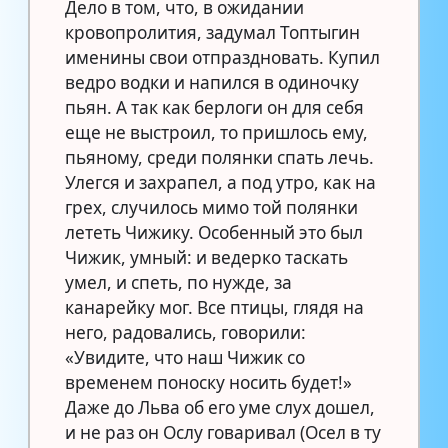
Дело в том, что, в ожидании
кровопролития, задумал Топтыгин
именины свои отпраздновать. Купил
ведро водки и напился в одиночку
пьян. А так как берлоги он для себя
еще не выстроил, то пришлось ему,
пьяному, среди полянки спать лечь.
Улегся и захрапел, а под утро, как на
грех, случилось мимо той полянки
лететь Чижику. Особенный это был
Чижик, умный: и ведерко таскать
умел, и спеть, по нужде, за
канарейку мог. Все птицы, глядя на
него, радовались, говорили:
«Увидите, что наш Чижик со
временем поноску носить будет!»
Даже до Льва об его уме слух дошел,
и не раз он Ослу говаривал (Осел в ту