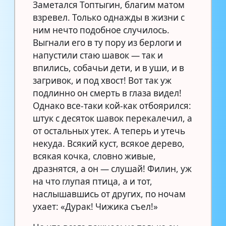
Заметался Топтыгин, благим матом
взревел. Только однажды в жизни с
ним нечто подобное случилось.
Выгнали его в ту пору из берлоги и
напустили стаю шавок — так и
впились, собачьи дети, и в уши, и в
загривок, и под хвост! Вот так уж
подлинно он смерть в глаза видел!
Однако все-таки кой-как отбоярился:
штук с десяток шавок перекалечил, а
от остальных утек. А теперь и утечь
некуда. Всякий куст, всякое дерево,
всякая кочка, словно живые,
дразнятся, а он — слушай! Филин, уж
на что глупая птица, а и тот,
наслышавшись от других, по ночам
ухает: «Дурак! Чижика съел!»