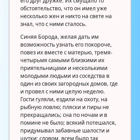
его друг дружке. Их смущало то
обстоятельство, что он имел уже
несколько жен и никто на свете на
знал, что с ними сталось.
Синяя Борода, желая дать им
возможность узнать его покороче,
повез их вместе с матерью, тремя-
четырьмя самыми близкими их
приятельницами и несколькими
молодыми людьми из соседства в
один из своих загородных домов, где
и провел с ними целую неделю.
Гости гуляли, ездили на охоту, на
рыбную ловлю; пляски и пиры не
прекращались; сна по ночам и в
помине не было; всякий потешался,
придумывал забавные шалости и
шутки; словом, всем было так