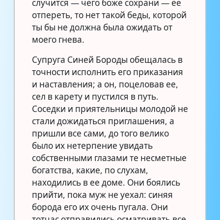
случится — чего боже сохрани — ее
отпереть, то нет такой беды, которой
ты бы не должна была ожидать от
моего гнева.
Супруга Синей Бороды обещалась в
точности исполнить его приказания
и наставления; а он, поцеловав ее,
сел в карету и пустился в путь.
Соседки и приятельницы молодой не
стали дожидаться приглашения, а
пришли все сами, до того велико
было их нетерпение увидать
собственными глазами те несметные
богатства, какие, по слухам,
находились в ее доме. Они боялись
прийти, пока муж не уехал: синяя
борода его их очень пугала. Они
тотчас отправились осматривать все