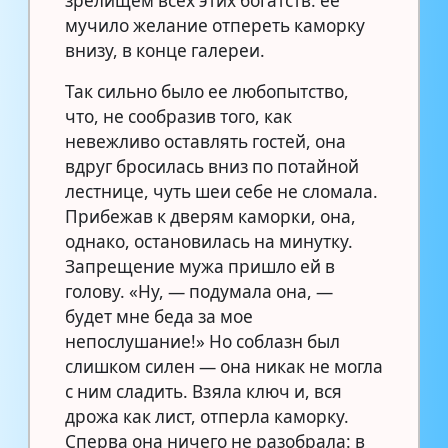
зрелищем всех этих богатств: ее
мучило желание отпереть каморку
внизу, в конце галереи.
Так сильно было ее любопытство,
что, не сообразив того, как
невежливо оставлять гостей, она
вдруг бросилась вниз по потайной
лестнице, чуть шеи себе не сломала.
Прибежав к дверям каморки, она,
однако, остановилась на минутку.
Запрещение мужа пришло ей в
голову. «Ну, — подумала она, —
будет мне беда за мое
непослушание!» Но соблазн был
слишком силен — она никак не могла
с ним сладить. Взяла ключ и, вся
дрожа как лист, отперла каморку.
Сперва она ничего не разобрала: в