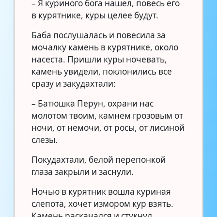
– Я куриного бога нашел, повесь его
в курятнике, куры целее будут.
Баба послушалась и повесила за
мочалку камень в курятнике, около
насеста. Пришли куры ночевать,
камень увидели, поклонились все
сразу и закудахтали:
– Батюшка Перун, охрани нас
молотом твоим, камнем грозовым от
ночи, от немочи, от росы, от лисиной
слезы.
Покудахтали, белой перепонкой
глаза закрыли и заснули.
Ночью в курятник вошла куриная
слепота, хочет измором кур взять.
Камень раскачался и стукнул