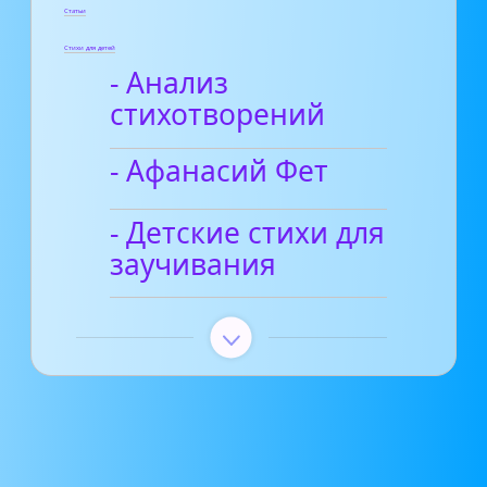
Статьи
Стихи для детей
- Анализ
стихотворений
- Афанасий Фет
- Детские стихи для
заучивания