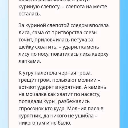
куриную слепоту, – слепота на месте
осталась.
За куриной слепотой следом вползла
лиса, сама от притворства слезы
точит, приловчилась петуха за
шейку схватить, – ударил камень
лису по носу, покатилась лиса кверху
лапками.
К утру налетела черная гроза,
трещит гром, полыхают молнии –
вот-вот ударят в курятник. А камень
на мочалке как хватит по насесту,
попадали куры, разбежались
спросонок кто куда. Молния пала в
курятник, да никого не ушибла –
никого там и не было.