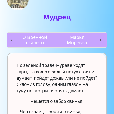
Мудрец
О Военной
Марья
тайне, о
Моревна
Мальчише-
Кибальчише и
его твёрдом
слове
По зеленой траве-мураве ходят
куры, на колесе белый петух стоит и
думает, пойдет дождь или не пойдет?
Склонив голову, одним глазом на
тучу посмотрит и опять думает.
Чешется о забор свинья.
– Черт знает, – ворчит свинья, –