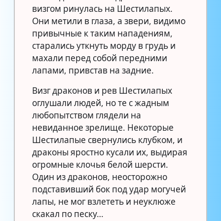
визгом ринулась на Шестилапых.
Они метили в глаза, а звери, видимо
привычные к таким нападениям,
старались уткнуть морду в грудь и
махали перед собой передними
лапами, привстав на задние.
Визг драконов и рев Шестилапых
оглушали людей, но те с жадным
любопытством глядели на
невиданное зрелище. Некоторые
Шестилапые свернулись клубком, и
драконы яростно кусали их, выдирая
огромные клочья белой шерсти.
Один из драконов, неосторожно
подставивший бок под удар могучей
лапы, не мог взлететь и неуклюже
скакал по песку…