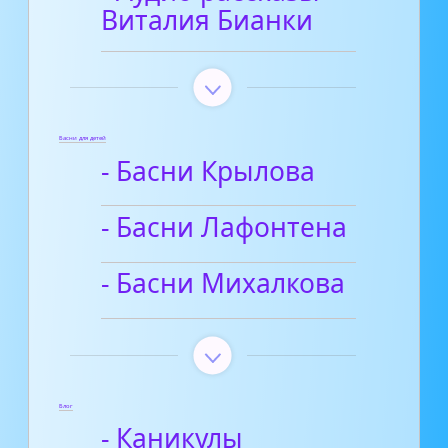
Виталия Бианки
Басни для детей
- Басни Крылова
- Басни Лафонтена
- Басни Михалкова
Блог
- Каникулы