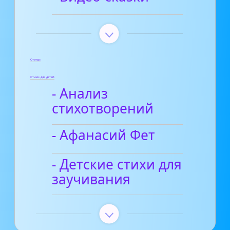
Статьи
Стихи для детей
- Анализ
стихотворений
- Афанасий Фет
- Детские стихи для
заучивания