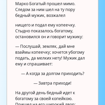
Марко Богатый прошел мимо.
Следом за ним шел на ту пору
бедный мужик, возжалел
нищего и подал ему копеечку.
Стыдно показалось богатому,
остановился он и говорит мужику:
— Послушай, земляк, дай мне
взаймы копеечку; хочется убогому
подать, да мелких нету! Мужик дал
ему и спрашивает:
— А когда за долгом приходить?
— Завтра приходи!
На другой день бедный идет к
богатому за своей копейкою.
Пришел на его широкий двор: