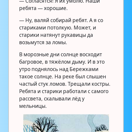
— Согласятся! Я их умолю. Наши
ребята — хорошие.
— Ну, валяй собирай ребят. А я со
стариками потолкую. Может, и
старики натянут рукавицы да
возьмутся за ломы.
В морозные дни солнце восходит
багровое, в тяжёлом дыму. И в это
утро поднялось над Бережками
такое солнце. На реке был слышен
частый стук ломов. Трещали костры.
Ребята и старики работали с самого
рассвета, скалывали лёд у
мельницы.