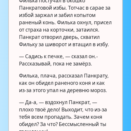
Филька постучал в окошко
Панкратовой избы. Тотчас в сарае за
избой заржал и забил копытом
раненый конь. Филька охнул, присел
от страха на корточки, затаился.
Панкрат отворил дверь, схватил
Фильку за шиворот и втащил в избу.
— Садись к печке, — сказал он.-
Рассказывай, пока не замёрз.
Филька, плача, рассказал Панкрату,
как он обидел раненого коня и как
из-за этого упал на деревню мороз.
— Да-а, — вздохнул Панкрат, —
плохо твоё дело! Выходит, что из-за
тебя всем пропадать. Зачем коня
обидел? За что? Бессмысленный ты