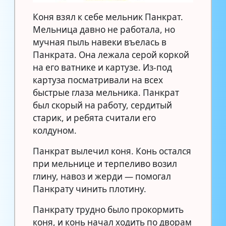
Коня взял к себе мельник Панкрат.
Мельница давно не работала, но
мучная пыль навеки въелась в
Панкрата. Она лежала серой коркой
на его ватнике и картузе. Из-под
картуза посматривали на всех
быстрые глаза мельника. Панкрат
был скорый на работу, сердитый
старик, и ребята считали его
колдуном.
Панкрат вылечил коня. Конь остался
при мельнице и терпеливо возил
глину, навоз и жерди — помогал
Панкрату чинить плотину.
Панкрату трудно было прокормить
коня, и конь начал ходить по дворам