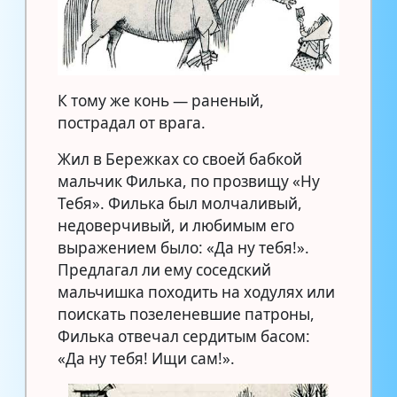
К тому же конь — раненый,
пострадал от врага.
Жил в Бережках со своей бабкой
мальчик Филька, по прозвищу «Ну
Тебя». Филька был молчаливый,
недоверчивый, и любимым его
выражением было: «Да ну тебя!».
Предлагал ли ему соседский
мальчишка походить на ходулях или
поискать позеленевшие патроны,
Филька отвечал сердитым басом:
«Да ну тебя! Ищи сам!».