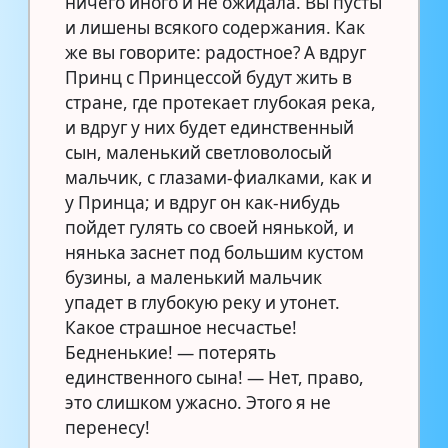
ничего иного и не ожидала. Вы пусты
и лишены всякого содержания. Как
же вы говорите: радостное? А вдруг
Принц с Принцессой будут жить в
стране, где протекает глубокая река,
и вдруг у них будет единственный
сын, маленький светловолосый
мальчик, с глазами-фиалками, как и
у Принца; и вдруг он как-нибудь
пойдет гулять со своей нянькой, и
нянька заснет под большим кустом
бузины, а маленький мальчик
упадет в глубокую реку и утонет.
Какое страшное несчастье!
Бедненькие! — потерять
единственного сына! — Нет, право,
это слишком ужасно. Этого я не
перенесу!