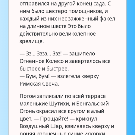
отправился на другой конец сада. С
ним было шестеро помощников, и
каждый из них нес зажженный факел
на длинном шесте Это было
действительно великолепное
зрелище.
— Зз… Зззз… Ззз! — зашипело
Огненное Колесо и завертелось все
быстрее и быстрее.
— Бум, бум! — взлетела кверху
Римская Свеча.
Потом заплясали по всей террасе
маленькие Шутихи, и Бенгальский
Огонь окрасил все кругом в алый
цвет. — Прощайте! — крикнул
Воздушный Шар, взвиваясь кверху и
роняя крошечные синие искорки.