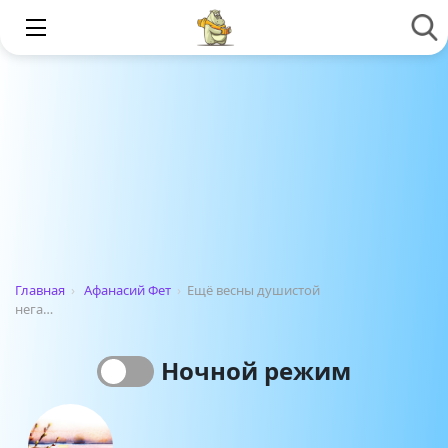
Главная
›
Афанасий Фет
›
Ещё весны душистой
нега…
Ночной режим