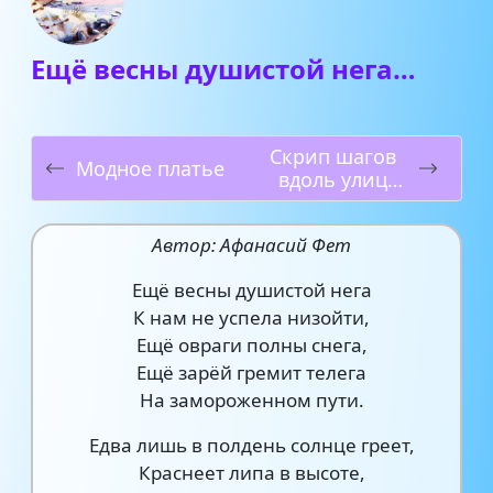
Ещё весны душистой нега…
Скрип шагов
Модное платье
вдоль улиц
белых…
Автор: Афанасий Фет
Ещё весны душистой нега
К нам не успела низойти,
Ещё овраги полны снега,
Ещё зарёй гремит телега
На замороженном пути.
Едва лишь в полдень солнце греет,
Краснеет липа в высоте,