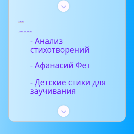
Статьи
Стихи для детей
- Анализ
стихотворений
- Афанасий Фет
- Детские стихи для
заучивания