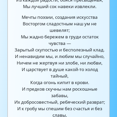
Мы лучший сок навеки извлекли.
Мечты поэзии, создания искусства
Восторгом сладостным наш ум не
шевелят;
Мы жадно бережем в груди остаток
чувства —
Зарытый скупостью и бесполезный клад.
И ненавидим мы, и любим мы случайно,
Ничем не жертвуя ни злобе, ни любви,
И царствует в душе какой-то холод
тайный,
Когда огонь кипит в крови.
И предков скучны нам роскошные
забавы,
Их добросовестный, ребяческий разврат;
И к гробу мы спешим без счастья и без
славы,