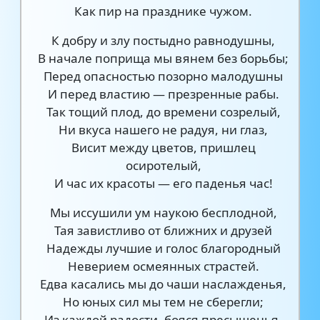
Как пир на празднике чужом.
К добру и злу постыдно равнодушны,
В начале поприща мы вянем без борьбы;
Перед опасностью позорно малодушны
И перед властию — презренные рабы.
Так тощий плод, до времени созрелый,
Ни вкуса нашего не радуя, ни глаз,
Висит между цветов, пришлец
осиротелый,
И час их красоты — его паденья час!
Мы иссушили ум наукою бесплодной,
Тая завистливо от ближних и друзей
Надежды лучшие и голос благородный
Неверием осмеянных страстей.
Едва касались мы до чаши наслажденья,
Но юных сил мы тем не сберегли;
Из каждой радости, бояся пресыщенья,