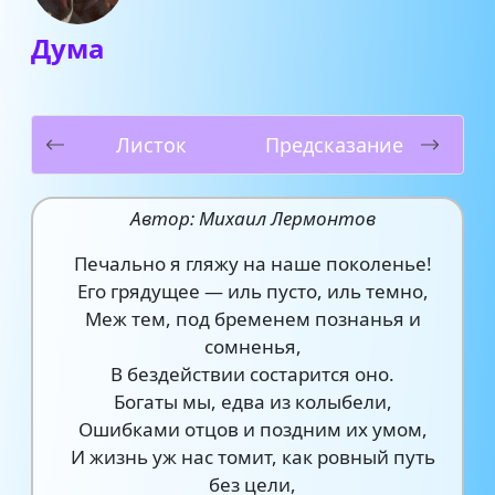
Дума
Листок
Предсказание
Автор: Михаил Лермонтов
Печально я гляжу на наше поколенье!
Его грядущее — иль пусто, иль темно,
Меж тем, под бременем познанья и
сомненья,
В бездействии состарится оно.
Богаты мы, едва из колыбели,
Ошибками отцов и поздним их умом,
И жизнь уж нас томит, как ровный путь
без цели,