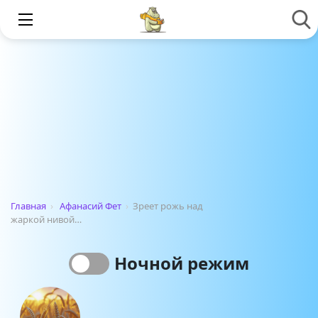
Главная
›
Афанасий Фет
›
Зреет рожь над
жаркой нивой…
Ночной режим