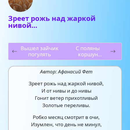
Зреет рожь над жаркой
нивой…
Вышел зайчик
С поляны
погулять
коршун
поднялся…
Автор: Афанасий Фет
Зреет рожь над жаркой нивой,
И от нивы и до нивы
Гонит ветер прихотливый
Золотые переливы.
Робко месяц смотрит в очи,
Изумлен, что день не минул,