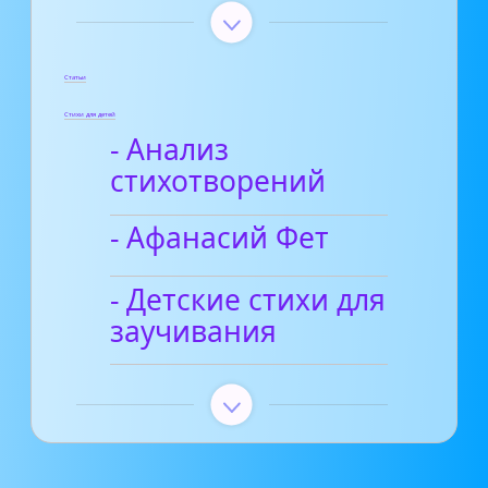
Статьи
Стихи для детей
- Анализ
стихотворений
- Афанасий Фет
- Детские стихи для
заучивания