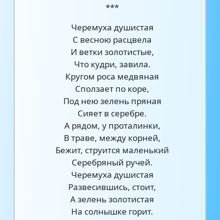
***
Черемуха душистая
С весною расцвела
И ветки золотистые,
Что кудри, завила.
Кругом роса медвяная
Сползает по коре,
Под нею зелень пряная
Сияет в серебре.
А рядом, у проталинки,
В траве, между корней,
Бежит, струится маленький
Серебряный ручей.
Черемуха душистая
Развесившись, стоит,
А зелень золотистая
На солнышке горит.