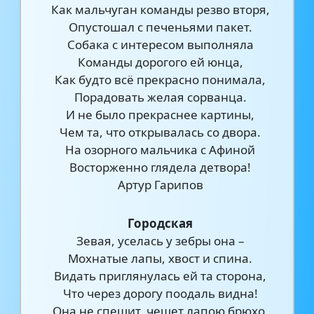
Как мальчуган команды резво вторя,
Опустошал с печеньями пакет.
Собака с интересом выполняла
Команды дорогого ей юнца,
Как будто всё прекрасно понимала,
Порадовать желая сорванца.
И не было прекраснее картины,
Чем та, что открывалась со двора.
На озорного мальчика с Афиной
Восторженно глядела детвора!
Артур Гарипов
Городская
Зевая, уселась у зебры она –
Мохнатые лапы, хвост и спина.
Видать приглянулась ей та сторона,
Что через дорогу поодаль видна!
Она не спешит, чешет лапою брюхо,