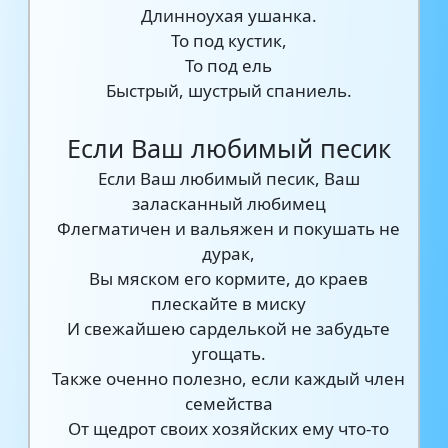
Длинноухая ушанка.
То под кустик,
То под ель
Быстрый, шустрый спаниель.
Если Ваш любимый песик
Если Ваш любимый песик, Ваш
заласканный любимец
Флегматичен и вальяжен и покушать не
дурак,
Вы мяском его кормите, до краев
плескайте в миску
И свежайшею сарделькой не забудьте
угощать.
Также оченно полезно, если каждый член
семейства
От щедрот своих хозяйских ему что-то