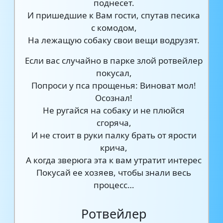
поднесет.
И пришедшие к Вам гости, спутав песика
с комодом,
На лежащую собаку свои вещи водрузят.
Если вас случайно в парке злой ротвейлер
покусал,
Попроси у пса прощенья: Виноват мол!
Осознал!
Не ругайся на собаку и не плюйся
сгоряча,
И не стоит в руки палку брать от ярости
крича,
А когда зверюга эта к вам утратит интерес
Покусай ее хозяев, чтобы знали весь
процесс…
Ротвейлер