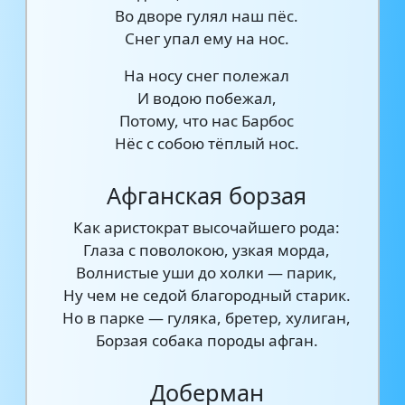
Во дворе гулял наш пёс.
Снег упал ему на нос.
На носу снег полежал
И водою побежал,
Потому, что нас Барбос
Нёс с собою тёплый нос.
Афганская борзая
Как аристократ высочайшего рода:
Глаза с поволокою, узкая морда,
Волнистые уши до холки — парик,
Ну чем не седой благородный старик.
Но в парке — гуляка, бретер, хулиган,
Борзая собака породы афган.
Доберман