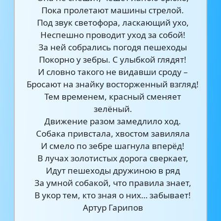
Пока пролетают машины стрелой.
Под звук светофора, ласкающий ухо,
Неспешно проводит уход за собой!
За ней собрались погодя пешеходы
Покорно у зебры. С улыбкой глядят!
И словно такого не видавши сроду –
Бросают на знайку восторженный взгляд!
Тем временем, красный сменяет
зелёный.
Движение разом замедлило ход.
Собака привстала, хвостом завиляла
И смело по зебре шагнула вперёд!
В лучах золотистых дорога сверкает,
Идут пешеходы дружиною в ряд
За умной собакой, что правила знает,
В укор тем, кто зная о них… забывает!
Артур Гарипов