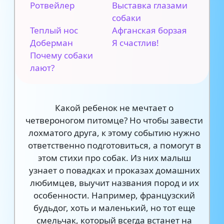
Ротвейлер
Выставка глазами
собаки
Теплый нос
Афганская борзая
Доберман
Я счастлив!
Почему собаки
лают?
Какой ребенок не мечтает о
четвероногом питомце? Но чтобы завести
лохматого друга, к этому событию нужно
ответственно подготовиться, а помогут в
этом стихи про собак. Из них малыш
узнает о повадках и проказах домашних
любимцев, выучит названия пород и их
особенности. Например, французский
будьдог, хоть и маленький, но тот еще
смельчак, который всегда встанет на