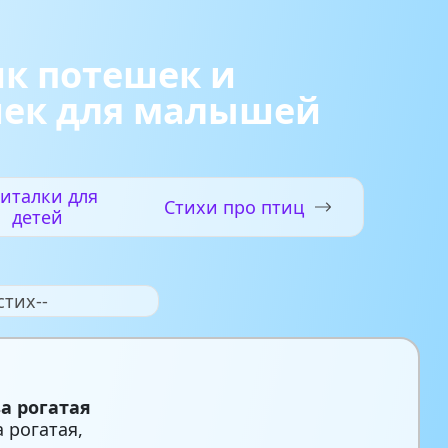
к потешек и
шек для малышей
италки для
Стихи про птиц
детей
стих--
а рогатая
 рогатая,