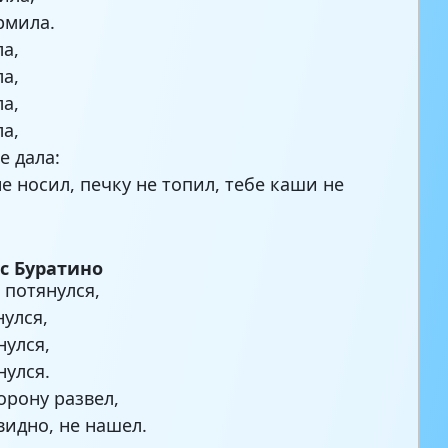
рмила.
ла,
ла,
ла,
ла,
е дала:
не носил, печку не топил, тебе каши не
с Буратино
 потянулся,
нулся,
нулся,
нулся.
орону развел,
видно, не нашел.