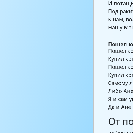
И потащи
Под раки
К нам, во
Нашу Маш
Пошел к
Пошел ко
Купил ко
Пошел ко
Купил ко
Самому л
Либо Ане
Я и сам 
Да и Ане
От п