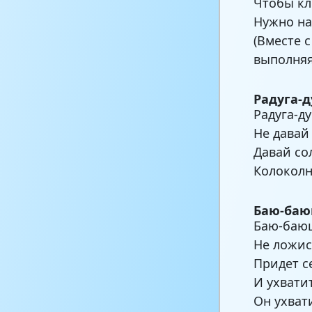
Чтобы кл
Нужно на
(Вместе 
выполняя
Радуга-д
Радуга-ду
Не давай
Давай со
Колокол
Баю-баю
Баю-баю
Не ложис
Придет с
И ухватит
Он ухват