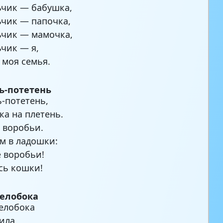
ьчик — бабушка,
ьчик — папочка,
ьчик — мамочка,
ьчик — я,
 моя семья.
ь-потетень
ь-потетень,
ка на плетень.
 воробьи.
м в ладошки:
е воробьи!
сь кошки!
белобока
елобока
ила,