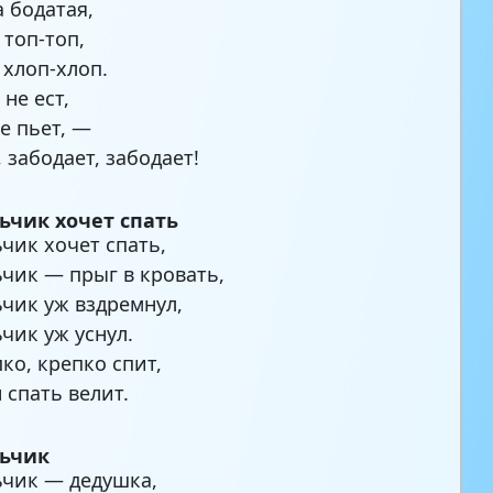
а бодатая,
топ-топ,
 хлоп-хлоп.
не ест,
е пьет, —
 забодает, забодает!
ьчик хочет спать
ьчик хочет спать,
ьчик — прыг в кровать,
ьчик уж вздремнул,
ьчик уж уснул.
ко, крепко спит,
 спать велит.
льчик
ьчик — дедушка,