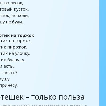
т во лесок,
товый кусток.
лчок, не ходи,
у не буди.
отик на торжок
тик на торжок,
тик пирожок,
тик на улочку,
тик булочку.
и есть,
 снесть?
укушу
 принесу.
отешек – только польза