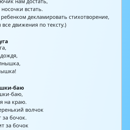
ючик нам достать,
 носочки встать.
с ребенком декламировать стихотворение,
 все движения по тексту.)
уга
га,
 дождя,
лнышка,
нышка!
шки-баю
шки-баю,
я на краю.
еренький волчок
 за бочок.
ит за бочок