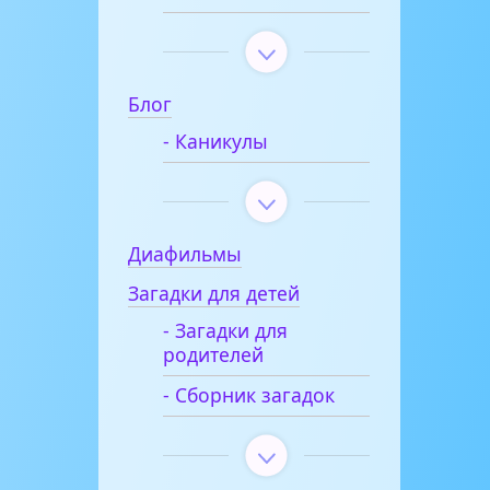
Блог
- Каникулы
Диафильмы
Загадки для детей
- Загадки для
родителей
- Сборник загадок