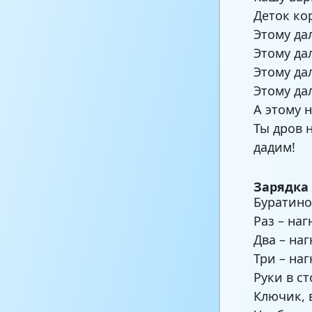
Деток ко
Этому да
Этому да
Этому да
Этому да
А этому н
Ты дров 
дадим!
Зарядка 
Буратино
Раз – наг
Два – наг
Три – наг
Руки в ст
Ключик, 