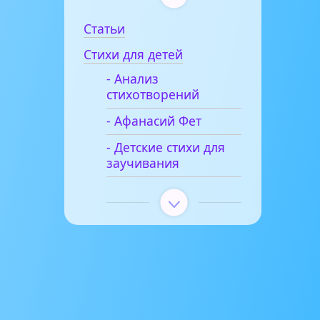
Статьи
Стихи для детей
- Анализ
стихотворений
- Афанасий Фет
- Детские стихи для
заучивания