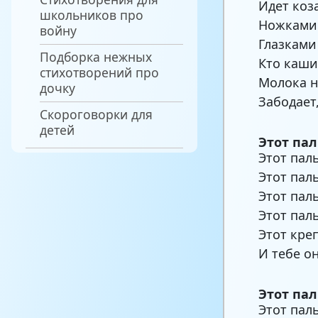
Идет коз
школьников про
Ножками 
войну
Глазками
Подборка нежных
Кто каши 
стихотворений про
Молока н
дочку
Забодает,
Скороговорки для
детей
Этот пал
Этот пал
Этот пал
Этот пал
Этот пал
Этот креп
И тебе он
Этот па
Этот пал