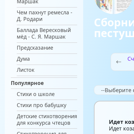
Маршак
Чем пахнут ремесла -
Сборни
Д. Родари
песту
Баллада Вересковый
мёд - С. Я. Маршак
Предсказание
Дума
Сч
Листок
Популярное
--Выберите 
Стихи о школе
Стихи про бабушку
Детские стихотворения
Идет коз
для конкурса чтецов
Идет коза
Стихотворения для