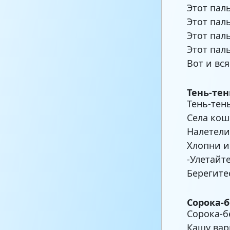
Этот пал
Этот пал
Этот пал
Этот пал
Вот и вся
Тень-тен
Тень-тен
Села кош
Налетели
Хлопни и
-Улетайт
Берегите
Сорока-
Сорока-б
Кашу вар