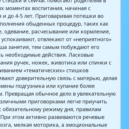
 стишки и сейчас помогают родителям в
х моментах воспитания, начиная с
 и до 4-5 лет. Приговаривая потешки во
полнения обыденных процедур, таких как
, одевание, расчесывание или кормление,
 успокаивают, отвлекают от «неприятного»
ша занятия, тем самым побуждают его
ь необходимые действия. Ласковые
ания ручек, ножек, животика или спинки с
иванием «тематических» стишков
ивают доверительную связь с матерью, делая
амены подгузника или купание более
. Превращая обычное дело в увлекательную
различными приговорками легче приучить
к обязательному режиму дня, правилам
 При этом активно развиваются речевые
озга, мелкая моторика, а эмоциональные