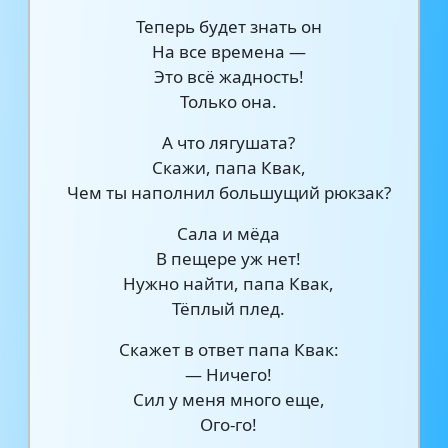
Теперь будет знать он
На все времена —
Это всё жадность!
Только она.
А что лягушата?
Скажи, папа Квак,
Чем ты наполнил большущий рюкзак?
Cала и мёда
В пещере уж нет!
Нужно найти, папа Квак,
Тёплый плед.
Cкажет в ответ папа Квак:
— Ничего!
Сил у меня много еще,
Ого-го!