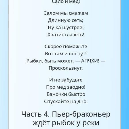
Сало и мёд!
Салом мы смажем
Длинную сеть;
Ну-ка шустрее!
Хватит глазеть!
Скорее помажьте
Вот там и вот тут!
Рыбки, быть может, — АПЧХИ! —
Проскользнут.
И не забудьте
Про мёд заодно!
Баночки быстро
Спускайте на дно.
Часть 4. Пьер-браконьер
ждёт рыбок у реки