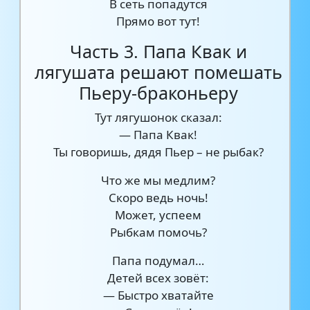
В сеть попадутся
Прямо вот тут!
Часть 3. Папа Квак и
лягушата решают помешать
Пьеру-браконьеру
Тут лягушонок сказал:
— Папа Квак!
Ты говоришь, дядя Пьер – не рыбак?
Что же мы медлим?
Скоро ведь ночь!
Может, успеем
Рыбкам помочь?
Папа подумал…
Детей всех зовёт:
— Быстро хватайте