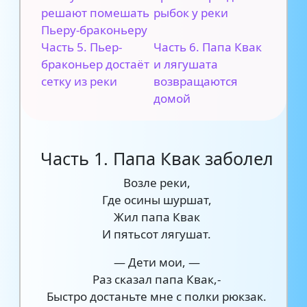
решают помешать
рыбок у реки
Пьеру-браконьеру
Часть 5. Пьер-
Часть 6. Папа Квак
браконьер достаёт
и лягушата
сетку из реки
возвращаются
домой
Часть 1. Папа Квак заболел
Возле реки,
Где осины шуршат,
Жил папа Квак
И пятьсот лягушат.
— Дети мои, —
Раз сказал папа Квак,-
Быстро достаньте мне с полки рюкзак.