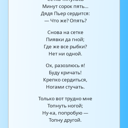
Минут сорок пять…
Дядя Пьер сердится:
— Что же? Опять?
Cнова на сетке
Пиявки да гной;
Где же все рыбки?
Нет ни одной.
Ох, разозлюсь я!
Буду кричать!
Крепко сердиться,
Ногами стучать.
Только вот трудно мне
Топнуть ногой;
Ну-ка, попробую —
Топну другой.