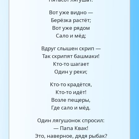
Вот уже видно —
Берёзка растёт;
Вот уже рядом
Сало и мёд;
Вдруг слышен скрип —
Так скрипят башмаки!
Кто-то шагает
Один у реки;
Кто-то крадётся,
Кто-то идёт!
Возле пещеры,
Где сало и мёд.
Один лягушонок спросил:
— Папа Квак!
Это, наверное, дядя рыбак?