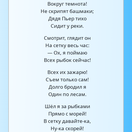
Вокруг темнота!
Не скрипят башмаки;
Дядя Пьер тихо
Сидит у реки.
Смотрит, глядит он
На сетку весь час:
— Ох, я поймаю
Всех рыбок сейчас!
Всех их зажарю!
Съем только сам!
Долго бродил я
Один по лесам.
Шёл я за рыбками
Прямо с морей!
В сетку давайте-ка,
Ну-ка скорей!