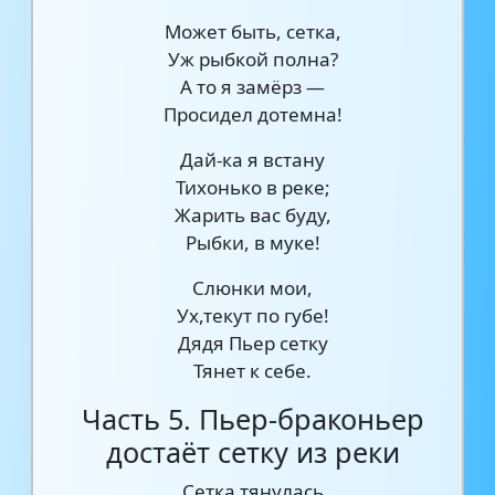
Может быть, сетка,
Уж рыбкой полна?
А то я замёрз —
Просидел дотемна!
Дай-ка я встану
Тихонько в реке;
Жарить вас буду,
Рыбки, в муке!
Слюнки мои,
Ух,текут по губе!
Дядя Пьер сетку
Тянет к себе.
Часть 5. Пьер-браконьер
достаёт сетку из реки
Сетка тянулась