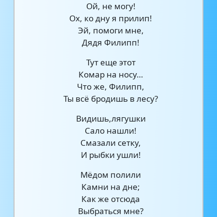
Ой, не могу!
Ох, ко дну я прилип!
Эй, помоги мне,
Дядя Филипп!
Тут еще этот
Комар на носу…
Что же, Филипп,
Ты всё бродишь в лесу?
Видишь,лягушки
Сало нашли!
Смазали сетку,
И рыбки ушли!
Мёдом полили
Камни на дне;
Как же отсюда
Выбраться мне?