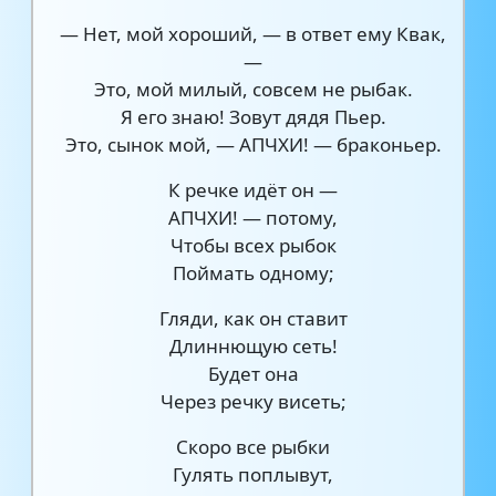
— Нет, мой хороший, — в ответ ему Квак,
—
Это, мой милый, совсем не рыбак.
Я его знаю! Зовут дядя Пьер.
Это, сынок мой, — АПЧХИ! — браконьер.
К речке идёт он —
АПЧХИ! — потому,
Чтобы всех рыбок
Поймать одному;
Гляди, как он ставит
Длиннющую сеть!
Будет она
Через речку висеть;
Скоро все рыбки
Гулять поплывут,