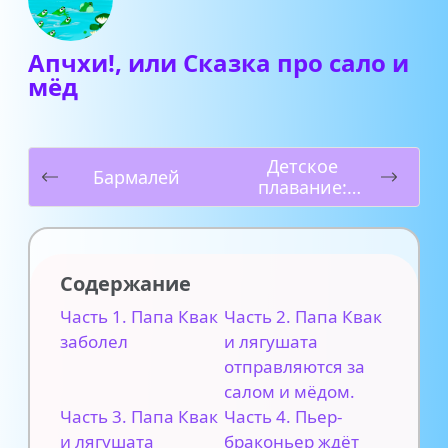
Апчхи!, или Сказка про сало и
мёд
Детское
Бармалей
плавание:
зачем водить
ребенка в
бассейн и чем
это полезно
Содержание
Часть 1. Папа Квак
Часть 2. Папа Квак
заболел
и лягушата
отправляются за
салом и мёдом.
Часть 3. Папа Квак
Часть 4. Пьер-
и лягушата
браконьер ждёт