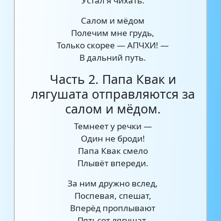
Устал я чихать.
Салом и мёдом
Полечим мне грудь,
Только скорее — АПЧХИ! —
В дальний путь.
Часть 2. Папа Квак и
лягушата отправляются за
салом и мёдом.
Темнеет у речки —
Один не броди!
Папа Квак смело
Плывёт впереди.
За ним дружно вслед,
Поспевая, спешат,
Вперёд проплывают
Пятьсот лягушат.