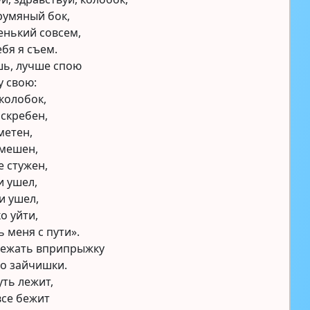
румяный бок,
енький совсем,
ебя я съем.
шь, лучше спою
у свою:
 колобок,
 скребен,
метен,
 мешен,
 стужен,
и ушел,
и ушел,
о уйти,
 меня с пути».
бежать вприпрыжку
го зайчишки.
уть лежит,
все бежит