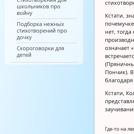
стихотвор
школьников про
войну
Кстати, зн
почемучке 
Подборка нежных
стихотворений про
нет, тогда
дочку
производн
означает 
Скороговорки для
детей
встречает
(Пряничны
Пончик). 
благодаря
Кстати, К
представл
заучивани
Где-то на л