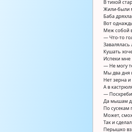
В тихой ста
Жили-были 
Баба дряхла
Вот однажд
Меж собой в
— Что-то го
Завалялась 
Кушать хоче
Испеки мне 
— Не могу т
Мы два дня 
Нет зерна и
А в кастрюл
— Поскреби 
Да мышам д
По сусекам 
Может, смо
Так и сделал
Перышко взя