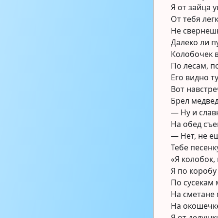
Я от зайца 
От тебя легк
Не свернешь
Далеко ли п
Колобочек 
По лесам, п
Его видно ту
Вот навстре
Брел медвед
— Ну и слав
На обед съе
— Нет, не е
Тебе песенк
«Я колобок,
Я по коробу
По сусекам 
На сметане
На окошечке
Я от дедушк