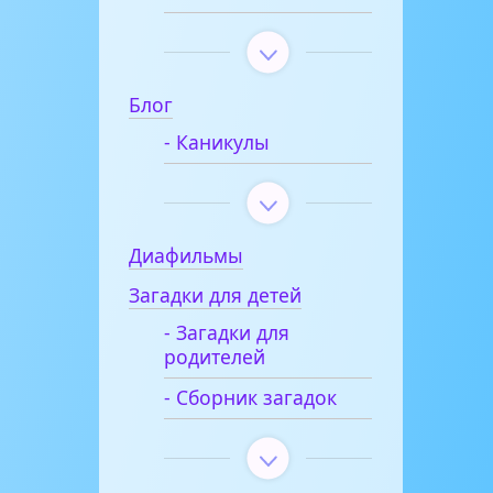
Блог
- Каникулы
Диафильмы
Загадки для детей
- Загадки для
родителей
- Сборник загадок