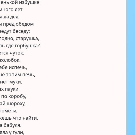
ренькой избушке
много лет
я да дед.
ы пред обедом
едут беседу:
лодно, старушка,
ль где горбушка?
тся чуток.
колобок.
ебе испечь,
не топим печь,
 нет муки,
ях пауки.
по коробу,
ай шороху,
помети,
жешь что найти.
а бабуля.
ла у гули,