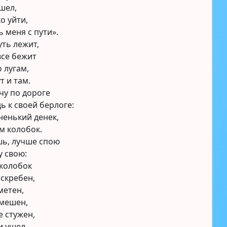
ушел,
о уйти,
 меня с пути».
уть лежит,
все бежит
о лугам,
т и там.
чу по дороге
ь к своей берлоге:
ненький денек,
м колобок.
шь, лучше спою
у свою:
 колобок
 скребен,
метен,
 мешен,
 стужен,
и ушел,