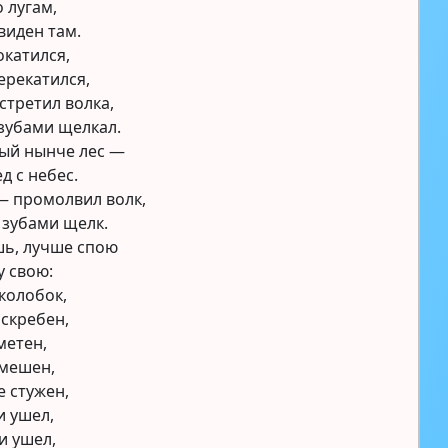
о лугам,
 виден там.
окатился,
ерекатился,
встретил волка,
 зубами щелкал.
ный нынче лес —
д с небес.
— промолвил волк,
 зубами щелк.
шь, лучше спою
у свою:
 колобок,
 скребен,
метен,
 мешен,
 стужен,
и ушел,
и ушел,