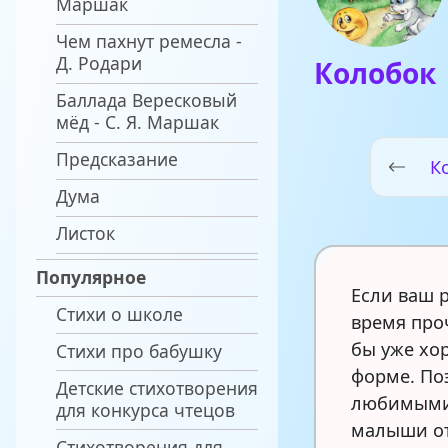
Маршак
Чем пахнут ремесла -
Д. Родари
Колобок
Баллада Вересковый
мёд - С. Я. Маршак
Предсказание
К
Дума
Листок
Популярное
Если ваш р
Стихи о школе
время про
бы уже хо
Стихи про бабушку
форме. По
Детские стихотворения
любимыми 
для конкурса чтецов
малыши о
Стихотворения для