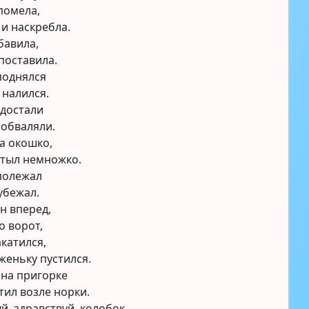
помела,
 и наскребла.
бавила,
 поставила.
поднялся
 налился.
 достали
 обваляли.
а окошко,
стыл немножко.
полежал
убежал.
н вперед,
о ворот,
акатился,
женьку пустился.
 на пригорке
тил возле норки.
й, здравствуй, колобок,