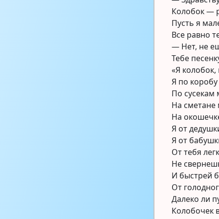
Колобок — 
Пусть я мал
Все равно т
— Нет, не е
Тебе песенк
«Я колобок,
Я по коробу
По сусекам 
На сметане
На окошечке
Я от дедушк
Я от бабушк
От тебя легк
Не свернешь
И быстрей 
От голодно
Далеко ли п
Колобочек 