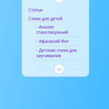
Статьи
Стихи для детей
- Анализ
стихотворений
- Афанасий Фет
- Детские стихи для
заучивания