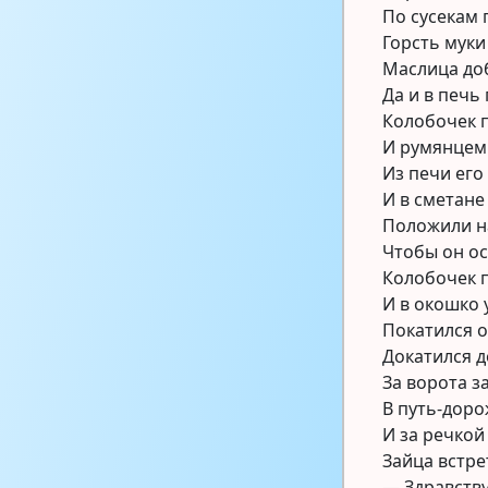
По сусекам 
Горсть муки
Маслица до
Да и в печь
Колобочек 
И румянцем
Из печи его
И в сметане
Положили н
Чтобы он о
Колобочек 
И в окошко 
Покатился о
Докатился д
За ворота з
В путь-доро
И за речкой
Зайца встре
— Здравству