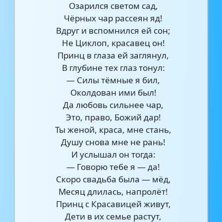
Озарился светом сад,
Чёрных чар рассеян яд!
Вдруг и вспомнился ей сон;
Не Циклоп, красавец он!
Принц в глаза ей заглянул,
В глубине тех глаз тонул:
— Силы тёмные я бил,
Околдован ими был!
Да любовь сильнее чар,
Это, право, Божий дар!
Ты женой, краса, мне стань,
Душу снова мне не рань!
И услышал он тогда:
— Говорю тебе я — да!
Скоро свадьба была — мёд,
Месяц длилась, напролёт!
Принц с Красавицей живут,
Дети в их семье растут,