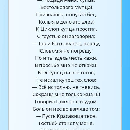
Бестолкового глупца!
Признаюсь, попутал бес,
Коль я в дело это влез!
И Циклоп купца простил,
С грустью он заговорил:
— Так и быть, купец, прощу,
Словом я не погрешу,
Но и ты здесь честь кажи,
В просьбе мне не откажи!
Был купец на всё готов,
Не искал купец тех слов:
— Всё исполню, не гневись,
Сохрани мне только жизнь!
Говорил Циклоп с трудом,
Боль он нёс во взгляде том:
— Пусть Красавица твоя,
Гостьей станет у меня.