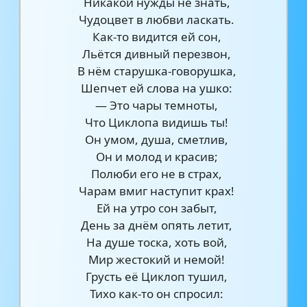
Никакой нужды не знать,
Чудоцвет в любви ласкать.
Как-то видится ей сон,
Льётся дивный перезвон,
В нём старушка-говорушка,
Шепчет ей слова на ушко:
— Это чары темноты,
Что Циклопа видишь ты!
Он умом, душа, сметлив,
Он и молод и красив;
Полюби его не в страх,
Чарам вмиг наступит крах!
Ей на утро сон забыт,
День за днём опять летит,
На душе тоска, хоть вой,
Мир жестокий и немой!
Грусть её Циклоп тушил,
Тихо как-то он спросил: