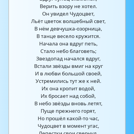
Верить взору не хотел.
Он увидел Чудоцвет,
Льёт цветок волшебный свет,
В нём девчушка-озорница,
В танце весело кружится.
Начала она вдруг петь,
Стало небо благоветь;
Звездопад начался вдруг,
Встали звёзды вмиг на круг
И в любви большой своей,
Устремились тут же к ней.
Их она кропит водой,
Их бросает над собой,
В небо звёзды вновь летят,
Пуще прежнего горят,
Но прошёл какой-то час,
Чудоцвет в момент угас,
Лепестки свои свернул,