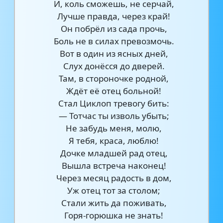
И, коль сможешь, не серчай,
Лучше правда, через край!
Он побрёл из сада прочь,
Боль не в силах превозмочь.
Вот в один из ясных дней,
Слух донёсся до дверей.
Там, в стороночке родной,
Ждёт её отец больной!
Стал Циклоп тревогу бить:
— Тотчас ты изволь убыть;
Не забудь меня, молю,
Я тебя, краса, люблю!
Дочке младшей рад отец,
Вышла встреча наконец!
Через месяц радость в дом,
Уж отец тот за столом;
Стали жить да поживать,
Горя-горюшка не знать!