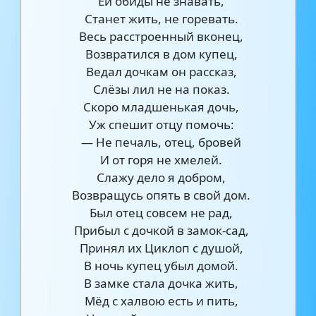
Ей обиды не знавать,
Станет жить, не горевать.
Весь расстроенный вконец,
Возвратился в дом купец,
Ведал дочкам он рассказ,
Слёзы лил не на показ.
Скоро младшенькая дочь,
Уж спешит отцу помочь:
— Не печаль, отец, бровей
И от горя не хмелей.
Слажу дело я добром,
Возвращусь опять в свой дом.
Был отец совсем не рад,
Прибыл с дочкой в замок-сад,
Принял их Циклоп с душой,
В ночь купец убыл домой.
В замке стала дочка жить,
Мёд с халвою есть и пить,