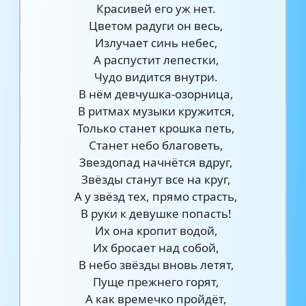
Красивей его уж нет.
Цветом радуги он весь,
Излучает синь небес,
А распустит лепестки,
Чудо видится внутри.
В нём девчушка-озорница,
В ритмах музыки кружится,
Только станет крошка петь,
Станет небо благоветь,
Звездопад начнётся вдруг,
Звёзды станут все на круг,
А у звёзд тех, прямо страсть,
В руки к девушке попасть!
Их она кропит водой,
Их бросает над собой,
В небо звёзды вновь летят,
Пуще прежнего горят,
А как времечко пройдёт,