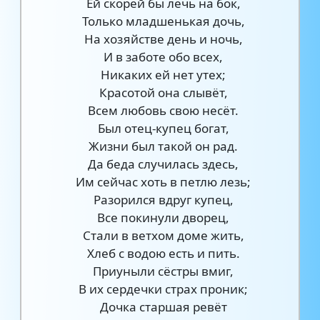
Ей скорей бы лечь на бок,
Только младшенькая дочь,
На хозяйстве день и ночь,
И в заботе обо всех,
Никаких ей нет утех;
Красотой она слывёт,
Всем любовь свою несёт.
Был отец-купец богат,
Жизни был такой он рад.
Да беда случилась здесь,
Им сейчас хоть в петлю лезь;
Разорился вдруг купец,
Все покинули дворец,
Стали в ветхом доме жить,
Хлеб с водою есть и пить.
Приуныли сёстры вмиг,
В их сердечки страх проник;
Дочка старшая ревёт