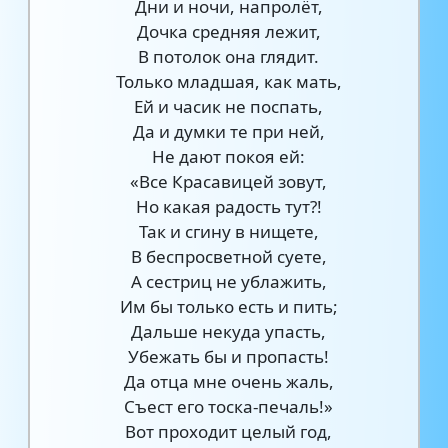
Дни и ночи, напролёт,
Дочка средняя лежит,
В потолок она глядит.
Только младшая, как мать,
Ей и часик не поспать,
Да и думки те при ней,
Не дают покоя ей:
«Все Красавицей зовут,
Но какая радость тут?!
Так и сгину в нищете,
В беспросветной суете,
А сестриц не ублажить,
Им бы только есть и пить;
Дальше некуда упасть,
Убежать бы и пропасть!
Да отца мне очень жаль,
Съест его тоска-печаль!»
Вот проходит целый год,