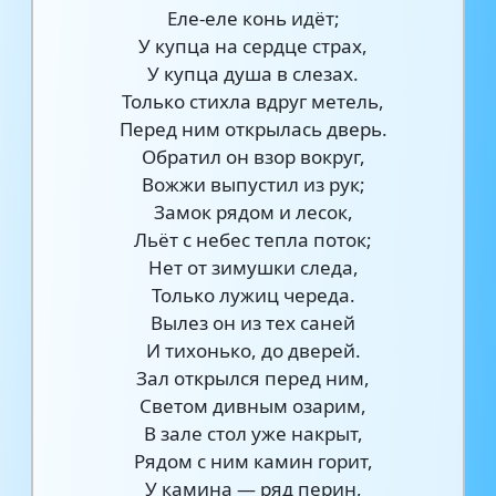
Еле-еле конь идёт;
У купца на сердце страх,
У купца душа в слезах.
Только стихла вдруг метель,
Перед ним открылась дверь.
Обратил он взор вокруг,
Вожжи выпустил из рук;
Замок рядом и лесок,
Льёт с небес тепла поток;
Нет от зимушки следа,
Только лужиц череда.
Вылез он из тех саней
И тихонько, до дверей.
Зал открылся перед ним,
Светом дивным озарим,
В зале стол уже накрыт,
Рядом с ним камин горит,
У камина — ряд перин,