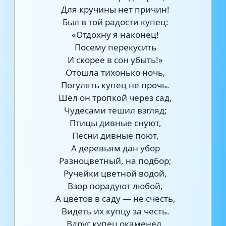
Для кручины нет причин!
Был в той радости купец:
«Отдохну я наконец!
Посему перекусить
И скорее в сон убыть!»
Отошла тихонько ночь,
Погулять купец не прочь.
Шёл он тропкой через сад,
Чудесами тешил взгляд;
Птицы дивные снуют,
Песни дивные поют,
А деревьям дан убор
Разноцветный, на подбор;
Ручейки цветной водой,
Взор порадуют любой,
А цветов в саду — не счесть,
Видеть их купцу за честь.
Вдруг купец окаменел,