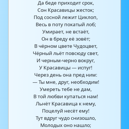
Да беде приходит срок,
Сон Красавицы жесток;
Под сосной лежит Циклоп,
Весь в поту покатый лоб;
Умирает, не встаёт,
Он в бреду её зовёт;
В чёрном цвете Чудоцвет,
Чёрный льёт повсюду свет,
И черным-черно вокруг,
У Красавицы — испуг!
Через день она пред ним:
— Ты мне, друг, необходим!
Умереть тебе не дам,
В той любви купаться нам!
Льнёт Красавица к нему,
Поцелуй несёт ему!
Тут вдруг чудо снизошло,
Молодых оно нашло;