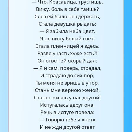
— Что, Красавица, грустишь,
Вижу, боль в себе таишь?
Слёз ей было не сдержать,
Стала девушка рыдать:
— Я забыла неба цвет,
Я не вижу белый свет!
Стала пленницей я здесь,
Разве участь хуже есть?!
Он ответ ей скорый дал:
— Я и сам, поверь, страдал,
И страдаю до сих пор,
Ты меня не зришь в упор.
Стань мне верною женой,
Станет жизнь у нас другой!
Испугалась вдруг она,
Речь в испуге повела:
— Говорю тебе я «нет»
И не жди другой ответ