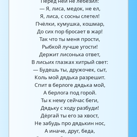
Перед ней не лебезил:
— Я, лиса, медок, не ел,
Я, лиса, с сосны слетел!
Пчёлки, кумушка, кошмар,
До сих пор бросает в жар!
Так что ты меня прости,
Рыбкой лучше угости!
Держит лисонька ответ,
В лисьих глазках хитрый свет:
— Будешь ты, дружочек, сыт,
Коль мой дядька разрешит.
Спит в берлоге дядька мой,
А берлога под горой.
Ты к нему сейчас беги,
Дядьку с ходу разбуди!
Дёргай ты его за хвост,
Не забудь про дядькин нос,
А иначе, друг, беда,