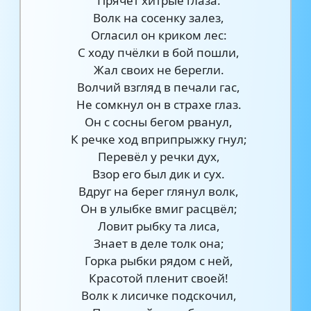
Прячет хитрые глаза.
Волк на сосенку залез,
Огласил он криком лес:
С ходу пчёлки в бой пошли,
Жал своих не берегли.
Волчий взгляд в печали гас,
Не сомкнул он в страхе глаз.
Он с сосны бегом рванул,
К речке ход вприпрыжку гнул;
Перевёл у речки дух,
Взор его был дик и сух.
Вдруг на берег глянул волк,
Он в улыбке вмиг расцвёл;
Ловит рыбку та лиса,
Знает в деле толк она;
Горка рыбки рядом с ней,
Красотой пленит своей!
Волк к лисичке подскочил,