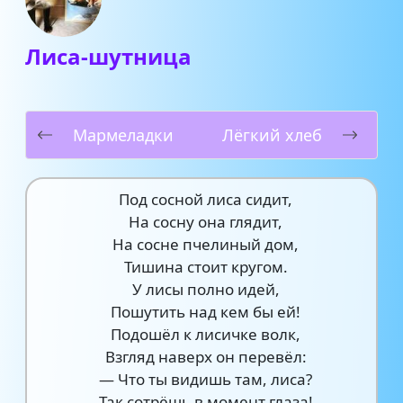
Лиса-шутница
Мармеладки
Лёгкий хлеб
Под сосной лиса сидит,
На сосну она глядит,
На сосне пчелиный дом,
Тишина стоит кругом.
У лисы полно идей,
Пошутить над кем бы ей!
Подошёл к лисичке волк,
Взгляд наверх он перевёл:
— Что ты видишь там, лиса?
Так сотрёшь в момент глаза!