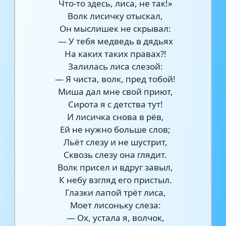
Что-то здесь, лиса, не так!»
Волк лисичку отыскал,
Он мыслишек не скрывал:
— У тебя медведь в дядьях
На каких таких правах?!
Залилась лиса слезой:
— Я чиста, волк, пред тобой!
Миша дал мне свой приют,
Сирота я с детства тут!
И лисичка снова в рёв,
Ей не нужно больше слов;
Льёт слезу и не шустрит,
Сквозь слезу она глядит.
Волк присел и вдруг завыл,
К небу взгляд его пристыл.
Глазки лапой трёт лиса,
Моет лисоньку слеза:
— Ох, устала я, волчок,