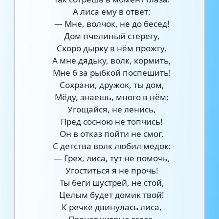
А лиса ему в ответ:
— Мне, волчок, не до бесед!
Дом пчелиный стерегу,
Скоро дырку в нём прожгу,
А мне дядьку, волк, кормить,
Мне б за рыбкой поспешить!
Сохрани, дружок, ты дом,
Мёду, знаешь, много в нём;
Угощайся, не ленись,
Пред сосною не топчись!
Он в отказ пойти не смог,
С детства волк любил медок:
— Грех, лиса, тут не помочь,
Угоститься я не прочь!
Ты беги шустрей, не стой,
Целым будет домик твой!
К речке двинулась лиса,