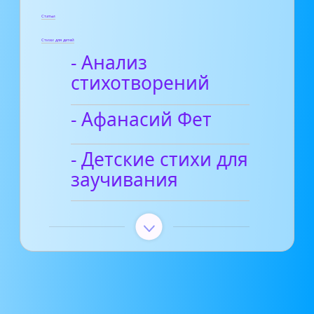
Статьи
Стихи для детей
- Анализ
стихотворений
- Афанасий Фет
- Детские стихи для
заучивания