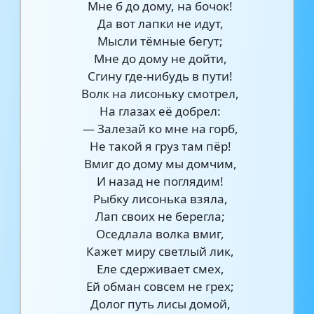
Мне б до дому, на бочок!
Да вот лапки не идут,
Мысли тёмные бегут;
Мне до дому не дойти,
Сгину где-нибудь в пути!
Волк на лисоньку смотрел,
На глазах её добрел:
— Залезай ко мне на горб,
Не такой я груз там пёр!
Вмиг до дому мы домчим,
И назад не поглядим!
Рыбку лисонька взяла,
Лап своих не берегла;
Оседлала волка вмиг,
Кажет миру светлый лик,
Еле сдерживает смех,
Ей обман совсем не грех;
Долог путь лисы домой,