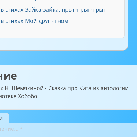
 в стихах Зайка-зайка, прыг-прыг-прыг
 в стихах Мой друг - гном
ние
ах Н. Шемякиной - Сказка про Кита из антологии
иотеке Хобобо.
и