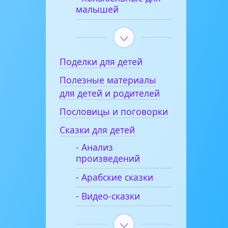
малышей
Поделки для детей
Полезные материалы
для детей и родителей
Пословицы и поговорки
Сказки для детей
- Анализ
произведений
- Арабские сказки
- Видео-сказки