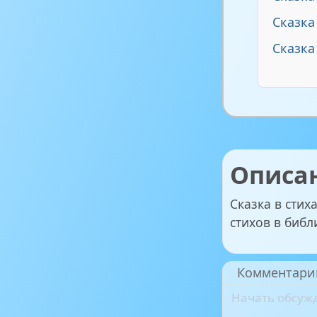
Сказка
Сказка
Описа
Сказка в стих
стихов в библ
Комментари