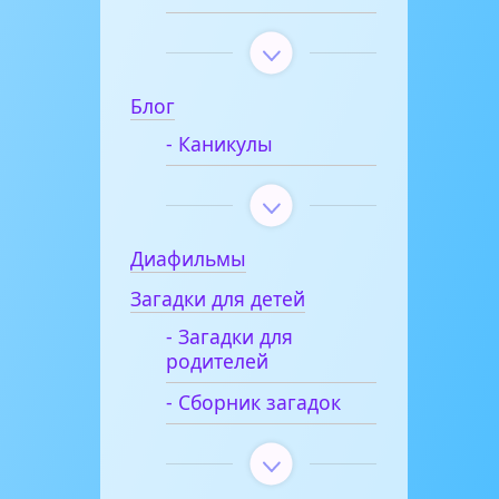
Блог
- Каникулы
Диафильмы
Загадки для детей
- Загадки для
родителей
- Сборник загадок