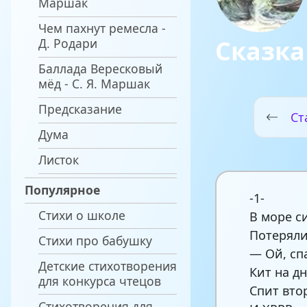
Маршак
Чем пахнут ремесла -
Сказка
Д. Родари
Баллада Вересковый
мёд - С. Я. Маршак
Предсказание
Ст
Дума
Листок
Популярное
-1-
Стихи о школе
В море с
Потеряли
Стихи про бабушку
— Ой, спа
Детские стихотворения
Кит на д
для конкурса чтецов
Спит вто
Стихотворения для