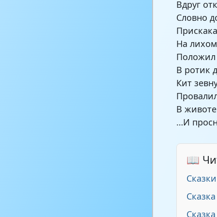
Вдруг от
Словно д
Прискака
На лихом
Положил
В ротик 
Кит зевн
Провалил
В животе
…И просн
📖 Чи
Сказки
Сказка
Сказка