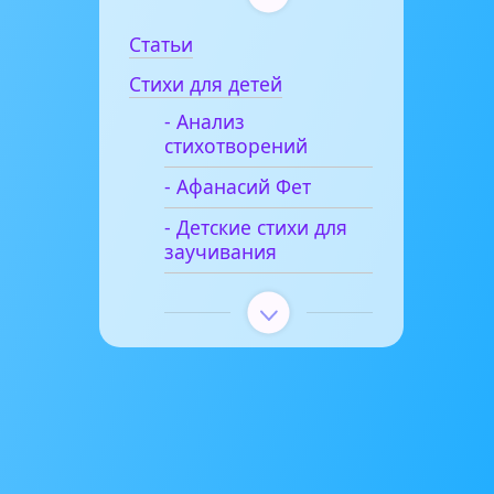
Статьи
Стихи для детей
- Анализ
стихотворений
- Афанасий Фет
- Детские стихи для
заучивания