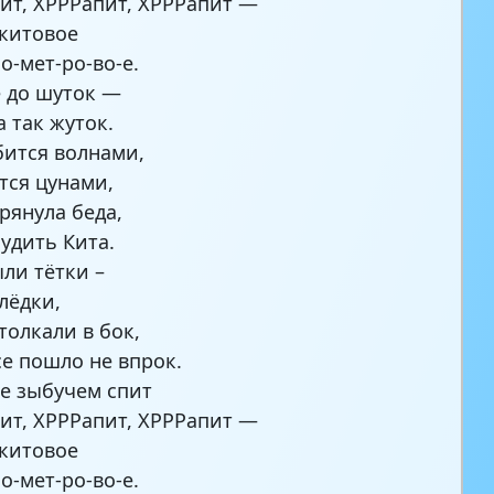
ит, ХРРРапит, ХРРРапит —
 китовое
о-мет-ро-во-е.
 до шуток —
а так жуток.
ится волнами,
тся цунами,
рянула беда,
удить Кита.
ли тётки –
лёдки,
толкали в бок,
се пошло не впрок.
не зыбучем спит
ит, ХРРРапит, ХРРРапит —
 китовое
о-мет-ро-во-е.