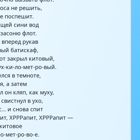
оса не решить,
не поспешит.
ящей сини вод
засоню флот.
 вперед рукав
ый батискаф,
от закрыл китовый,
ух-ки-ло-мет-ро-вый.
улся в темноте,
я, а затем
 он кляп, как муху,
свистнул в ухо,
с… и снова спит
ит, ХРРРапит, ХРРРапит —
 китовое
о-мет-ро-во-е.