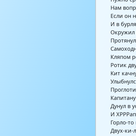
Нам вопр
Если он 
И в бурл
Окружил 
Протянул
Самоходн
Кляпом р
Ротик дв
Кит качн
Улыбнулс
Проглотил
Капитану 
Дунул в у
И ХРРРап
Горло-то
Двух-ки-л