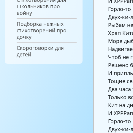
И ХРРРап
школьников про
Горло-то
войну
Двух-ки-л
Подборка нежных
Рыбам не
стихотворений про
Храп Кит
дочку
Море дыб
Скороговорки для
Надвигае
детей
Чтоб не г
Решено б
И приплы
Тощие се
Два часа 
Только в
Кит на д
И ХРРРап
Горло-то
Двух-ки-л