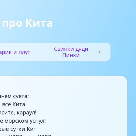
 про Кита
Свинки дяди
арик и плут
Пинки
инем суета:
 все Кита.
сите, караул!
не морском уснул!
рые сутки Кит