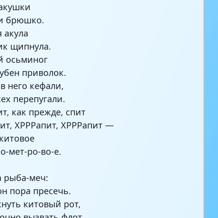
ракушки
и брюшко.
 акула
ик щипнула.
й осьминог
убен приволок.
 в него кефали,
сех перепугали.
т, как прежде, спит
ит, ХРРРапит, ХРРРапит —
 китовое
о-мет-ро-во-е.
а рыба-меч:
он пора пресечь.
кнуть китовый рот,
очно вызвать флот.