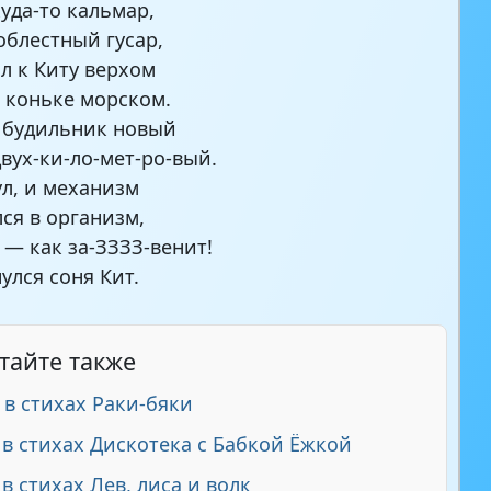
куда-то кальмар,
облестный гусар,
л к Киту верхом
 коньке морском.
 будильник новый
двух-ки-ло-мет-ро-вый.
ул, и механизм
ся в организм,
 — как за-ЗЗЗЗ-венит!
улся соня Кит.
тайте также
 в стихах Раки-бяки
 в стихах Дискотека с Бабкой Ёжкой
 в стихах Лев, лиса и волк