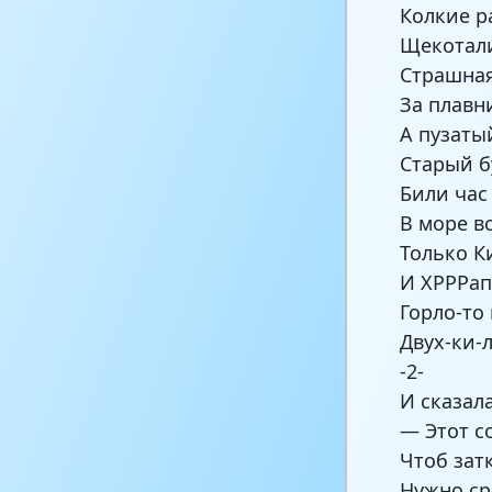
Колкие 
Щекотал
Страшная
За плавн
А пузаты
Старый б
Били час
В море в
Только Ки
И ХРРРап
Горло-то
Двух-ки-л
-2-
И сказал
— Этот с
Чтоб зат
Нужно ср