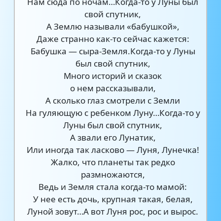
Нам сюда по ночам…Когда-то у Луны был
свой спутник,
А Землю называли «бабушкой»,
Даже странно как-то сейчас кажется:
Бабушка — сыра-Земля.Когда-то у Луны
был свой спутник,
Много историй и сказок
о нем рассказывали,
А сколько глаз смотрели с Земли
На гуляющую с ребенком Луну…Когда-то у
Луны был свой спутник,
А звали его Лунатик,
Или иногда так ласково — Луня, Лунечка!
Жалко, что планеты так редко
размножаются,
Ведь и Земля стала когда-то мамой:
У нее есть дочь, крупная такая, белая,
Луной зовут…А вот Луня рос, рос и вырос.