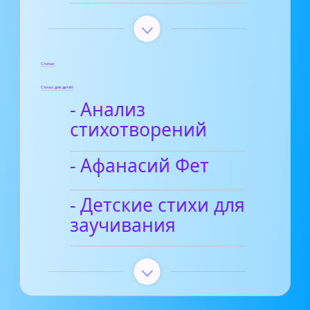
Статьи
Стихи для детей
- Анализ
стихотворений
- Афанасий Фет
- Детские стихи для
заучивания