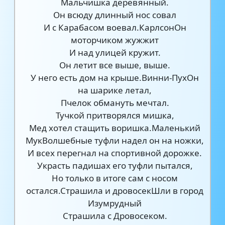
Мальчишка деревянный.
Он всюду длинный нос совал
И с Карабасом воевал.КарлсонОн
моторчиком жужжит
И над улицей кружит.
Он летит все выше, выше.
У него есть дом на крыше.Винни-ПухОн
на шарике летал,
Пчелок обмануть мечтал.
Тучкой притворялся мишка,
Мед хотел стащить воришка.Маленький
МукВолшебные туфли надел он на ножки,
И всех перегнал на спортивной дорожке.
Украсть падишах его туфли пытался,
Но только в итоге сам с носом
остался.Страшила и дровосекШли в город
Изумрудный
Страшила с Дровосеком.