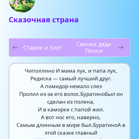
Сказочная страна
Свинки дяди
Старик и плут
Пинки
Чиполлино И мама лук, и папа лук,
Редиска — самый лучший друг.
А помидор немало слез
Пролил из-за его волос.БуратиноБыл он
сделан из полена,
И в каморке с папой жил.
А вот нос его, наверно,
Самым длинным в мире был.БуратиноА в
этой сказке главный