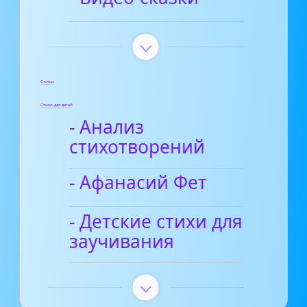
Статьи
Стихи для детей
- Анализ
стихотворений
- Афанасий Фет
- Детские стихи для
заучивания