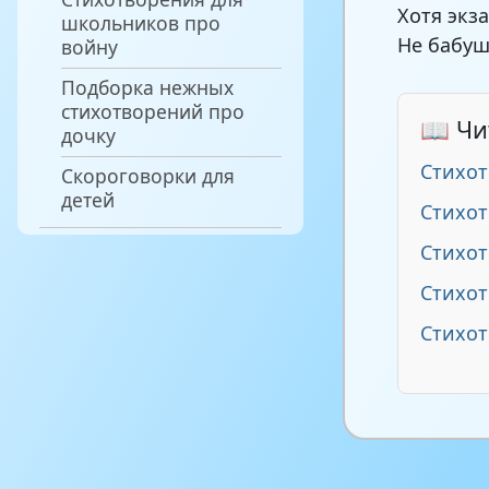
Хотя экз
школьников про
Не бабуш
войну
Подборка нежных
стихотворений про
📖 Чи
дочку
Стихот
Скороговорки для
детей
Стихо
Стихо
Стихот
Стихот