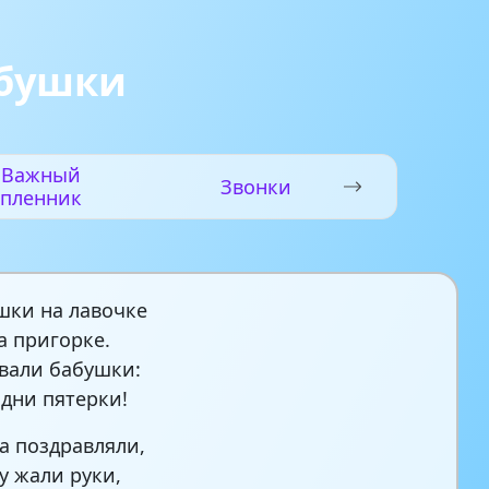
абушки
Важный
Звонки
пленник
шки на лавочке
а пригорке.
вали бабушки:
одни пятерки!
га поздравляли,
у жали руки,