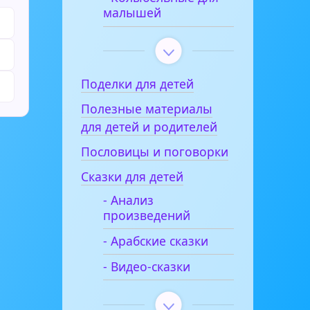
малышей
Поделки для детей
Полезные материалы
для детей и родителей
Пословицы и поговорки
Сказки для детей
- Анализ
произведений
- Арабские сказки
- Видео-сказки