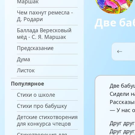
Маршак
Чем пахнут ремесла -
Две б
Д. Родари
Баллада Вересковый
мёд - С. Я. Маршак
Предсказание
Дума
Листок
Популярное
Две бабу
Сидели н
Стихи о школе
Рассказы
Стихи про бабушку
— У нас 
Детские стихотворения
Друг дру
для конкурса чтецов
Друг друг
Стихотворения для