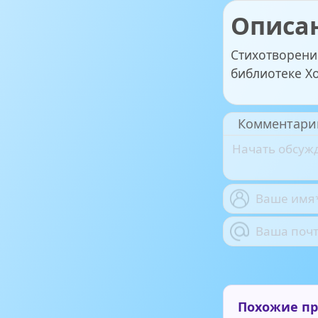
Описа
Стихотворени
библиотеке Х
Комментари
Похожие п