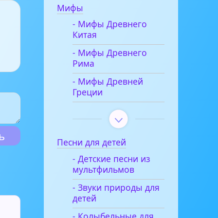
Мифы
- Мифы Древнего
Китая
- Мифы Древнего
Рима
- Мифы Древней
Греции
Песни для детей
- Детские песни из
мультфильмов
- Звуки природы для
детей
- Колыбельные для