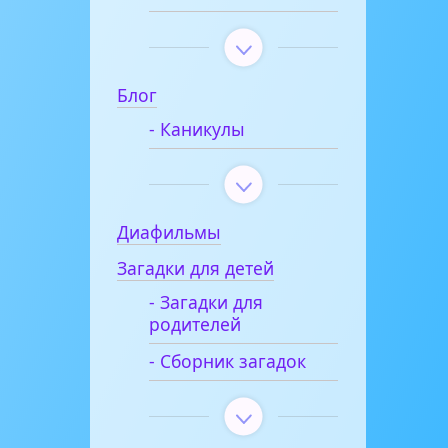
Блог
- Каникулы
Диафильмы
Загадки для детей
- Загадки для
родителей
- Сборник загадок