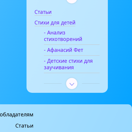
Статьи
Стихи для детей
- Анализ
стихотворений
- Афанасий Фет
- Детские стихи для
заучивания
обладателям
Статьи