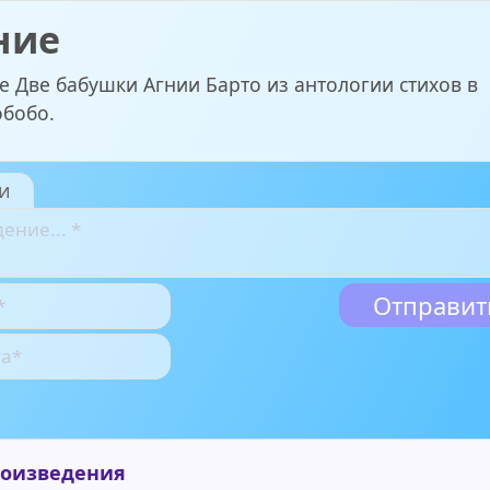
ние
е Две бабушки Агнии Барто из антологии стихов в
обобо.
и
роизведения