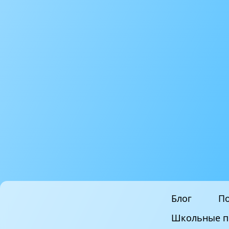
Блог
По
Школьные п