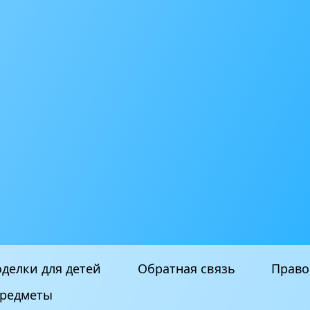
делки для детей
Обратная связь
Право
редметы