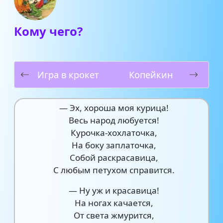
Кому чего?
Игра в крокет
Копейкин
— Эх, хороша моя курица!
Весь народ любуется!
Курочка-хохлаточка,
На боку заплаточка,
Собой раскрасавица,
С любым петухом справится.
— Ну уж и красавица!
На ногах качается,
От света жмурится,