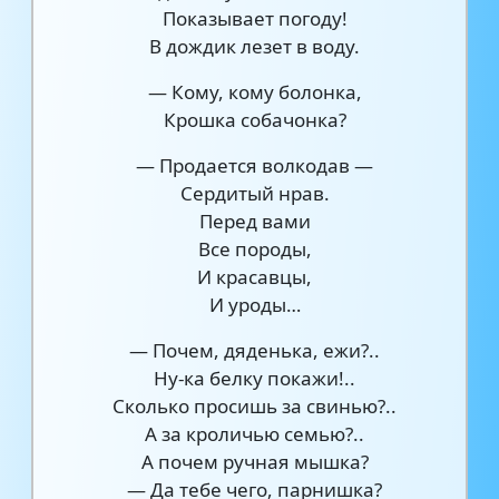
Показывает погоду!
В дождик лезет в воду.
— Кому, кому болонка,
Крошка собачонка?
— Продается волкодав —
Сердитый нрав.
Перед вами
Все породы,
И красавцы,
И уроды…
— Почем, дяденька, ежи?..
Ну-ка белку покажи!..
Сколько просишь за свинью?..
А за кроличью семью?..
А почем ручная мышка?
— Да тебе чего, парнишка?