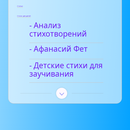
Статьи
Стихи для детей
- Анализ
стихотворений
- Афанасий Фет
- Детские стихи для
заучивания