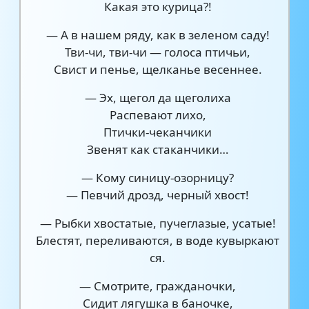
Какая это курица?!
— А в нашем ряду, как в зеленом саду!
Тви-чи, тви-чи — голоса птичьи,
Свист и пенье, щелканье весеннее.
— Эх, щегол да щеголиха
Распевают лихо,
Птички-чеканчики
Звенят как стаканчики…
— Кому синицу-озорницу?
— Певчий дрозд, черный хвост!
— Рыбки хвостатые, пучеглазые, усатые!
Блестят, переливаются, в воде кувыркают
ся.
— Смотрите, гражданочки,
Сидит лягушка в баночке,