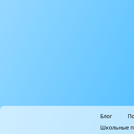
Блог
По
Школьные п