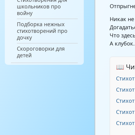
Отпрыгн
школьников про
войну
Никак не
Подборка нежных
Догадать
стихотворений про
Что здес
дочку
А клубок.
Скороговорки для
детей
📖 Чи
Стихо
Стихот
Стихот
Стихот
Стихо