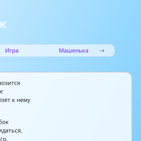
к
Игра
Машенька
возится
м:
лзёт к нему
убок
идаться,
го,