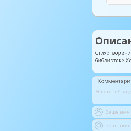
Описа
Стихотворени
библиотеке Х
Комментари