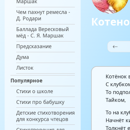
Маршак
Чем пахнут ремесла -
Котено
Д. Родари
Баллада Вересковый
мёд - С. Я. Маршак
Предсказание
Дума
Листок
Котёнок 
Популярное
С клубко
Стихи о школе
То подпо
Тайком,
Стихи про бабушку
То на кл
Детские стихотворения
для конкурса чтецов
Начнёт к
Толкнёт е
Стихотворения для