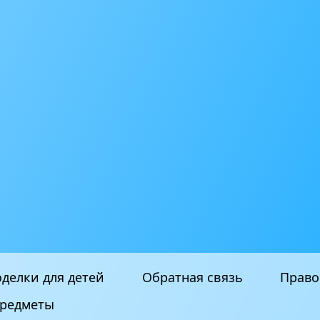
делки для детей
Обратная связь
Право
редметы