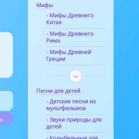
Мифы
- Мифы Древнего
Китая
- Мифы Древнего
Рима
- Мифы Древней
Греции
Песни для детей
- Детские песни из
мультфильмов
- Звуки природы для
детей
- Колыбельные для