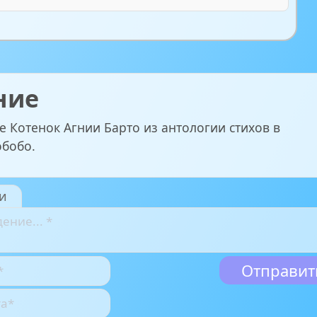
ние
е Котенок Агнии Барто из антологии стихов в
обобо.
и