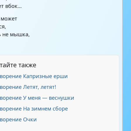
ет вбок…
 может
ся,
ь не мышка,
тайте также
творение Капризные ерши
ворение Летят, летят!
ворение У меня — веснушки
ворение На зимнем сборе
творение Очки