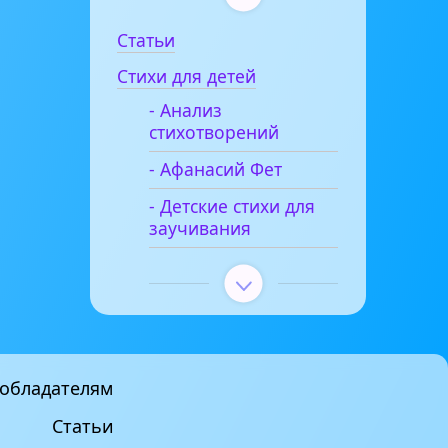
Статьи
Стихи для детей
- Анализ
стихотворений
- Афанасий Фет
- Детские стихи для
заучивания
обладателям
Статьи