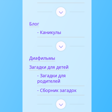
Блог
- Каникулы
Диафильмы
Загадки для детей
- Загадки для
родителей
- Сборник загадок