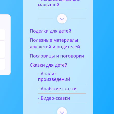
малышей
Поделки для детей
Полезные материалы
для детей и родителей
и
Пословицы и поговорки
Сказки для детей
- Анализ
произведений
- Арабские сказки
- Видео-сказки