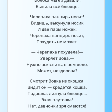
Молока мы ей давали,
Выпила всё блюдце.
Черепаха панцирь носит!
Видишь, высунула носик
И две пары ножек!
Черепаха панцирь носит,
Похудеть не может.
— Черепаха похудела!—
Уверяет Вова.—
Нужно выяснить, в чем дело,
Может, нездорова?
Смотрит Вовка из окошка,
Видит он — крадется кошка,
Подошла, лизнула блюдце…
Экая плутовка!
Нет, девчонки зря смеются!